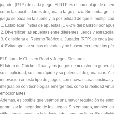
jugador (RTP) de cada juego. El RTP es el porcentaje de diner
serán las posibilidades de ganar a largo plazo. Sin embargo, i
juego se basa en la suerte y la posibilidad de que el multiplica
Establecer límites de apuestas (1%-2% del bankroll por apue
Diversificar las apuestas entre diferentes juegos y estrategia
Considerar el Retorno Teórico al Jugador (RTP) de cada jue
Evitar apostar sumas elevadas y no buscar recuperar las pé
El Futuro de Chicken Road y Juegos Similares
El futuro de Chicken Road y los juegos de «crash» en general 
su simplicidad, su ritmo rápido y su potencial de ganancias. A
innovación en este tipo de juegos, con nuevas características
integración con tecnologías emergentes, como la realidad virtu
emocionantes.
Además, es posible que veamos una mayor regulación de estos j
garantizar la integridad de los juegos. Sin embargo, también es
stiflen los avances en la industria del juego en línea. En defi