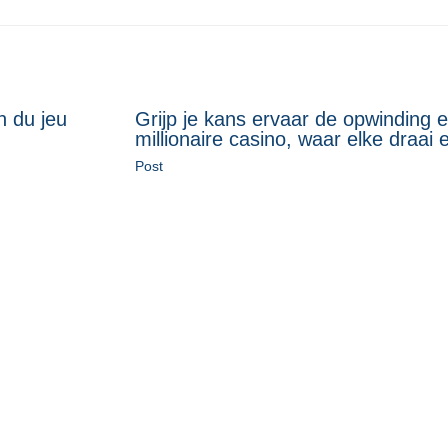
n du jeu
Grijp je kans ervaar de opwinding e
millionaire casino, waar elke draai 
Post