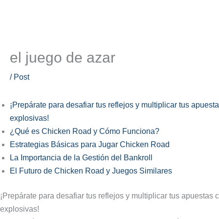
Ir
al
contenido
¡Prepárate para desafiar tus ref
el juego de azar
/
Post
¡Prepárate para desafiar tus reflejos y multiplicar tus apue
explosivas!
¿Qué es Chicken Road y Cómo Funciona?
Estrategias Básicas para Jugar Chicken Road
La Importancia de la Gestión del Bankroll
El Futuro de Chicken Road y Juegos Similares
¡Prepárate para desafiar tus reflejos y multiplicar tus apuesta
explosivas!