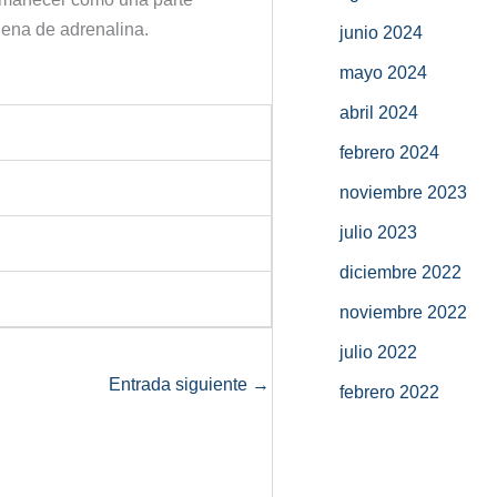
lena de adrenalina.
junio 2024
mayo 2024
abril 2024
febrero 2024
noviembre 2023
julio 2023
diciembre 2022
noviembre 2022
julio 2022
Entrada siguiente
→
febrero 2022