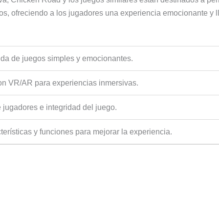
os, ofreciendo a los jugadores una experiencia emocionante y l
a de juegos simples y emocionantes.
con VR/AR para experiencias inmersivas.
 jugadores e integridad del juego.
erísticas y funciones para mejorar la experiencia.