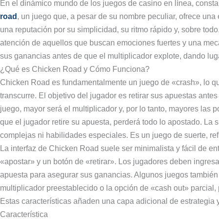
En el dinámico mundo de los juegos de casino en línea, consta
road
, un juego que, a pesar de su nombre peculiar, ofrece un
una reputación por su simplicidad, su ritmo rápido y, sobre todo,
atención de aquellos que buscan emociones fuertes y una mecáni
sus ganancias antes de que el multiplicador explote, dando lug
¿Qué es Chicken Road y Cómo Funciona?
Chicken Road es fundamentalmente un juego de «crash», lo qu
transcurre. El objetivo del jugador es retirar sus apuestas ant
juego, mayor será el multiplicador y, por lo tanto, mayores las p
que el jugador retire su apuesta, perderá todo lo apostado. La s
complejas ni habilidades especiales. Es un juego de suerte, ref
La interfaz de Chicken Road suele ser minimalista y fácil de e
«apostar» y un botón de «retirar». Los jugadores deben ingresa
apuesta para asegurar sus ganancias. Algunos juegos también o
multiplicador preestablecido o la opción de «cash out» parcial, 
Estas características añaden una capa adicional de estrategia y
Característica