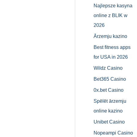
Najlepsze kasyna
online z BLIK w
2026
Ārzemju kazino
Best fitness apps
for USA in 2026
Wildz Casino
Bet365 Casino
0x.bet Casino
Spēlēt ārzemju
online kazino
Unibet Casino
Nopeampi Casino