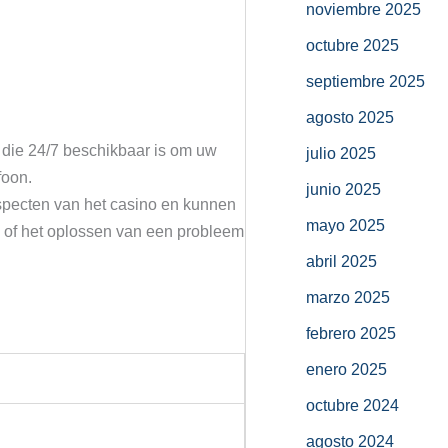
noviembre 2025
octubre 2025
septiembre 2025
agosto 2025
e die 24/7 beschikbaar is om uw
julio 2025
foon.
junio 2025
aspecten van het casino en kunnen
mayo 2025
ng of het oplossen van een probleem
abril 2025
marzo 2025
febrero 2025
enero 2025
octubre 2024
agosto 2024