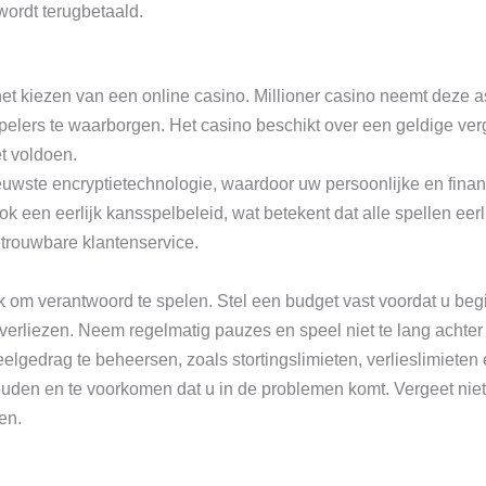
ordt terugbetaald.
het kiezen van een online casino. Millioner casino neemt deze a
n spelers te waarborgen. Het casino beschikt over een geldige
et voldoen.
 nieuwste encryptietechnologie, waardoor uw persoonlijke en fi
een eerlijk kansspelbeleid, wat betekent dat alle spellen eerli
etrouwbare klantenservice.
k om verantwoord te spelen. Stel een budget vast voordat u beg
 verliezen. Neem regelmatig pauzes en speel niet te lang achter 
elgedrag te beheersen, zoals stortingslimieten, verlieslimieten 
uden en te voorkomen dat u in de problemen komt. Vergeet niet
en.