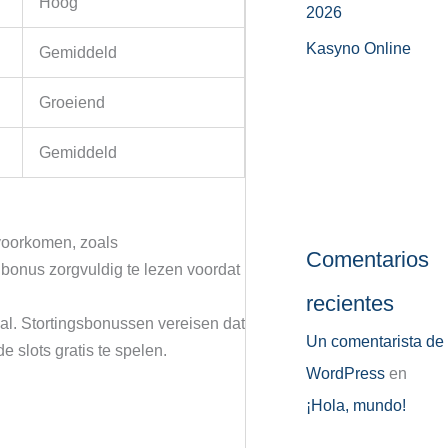
Hoog
2026
Kasyno Online
Gemiddeld
Groeiend
Gemiddeld
voorkomen, zoals
Comentarios
bonus zorgvuldig te lezen voordat
recientes
l. Stortingsbonussen vereisen dat
Un comentarista de
 slots gratis te spelen.
WordPress
en
¡Hola, mundo!