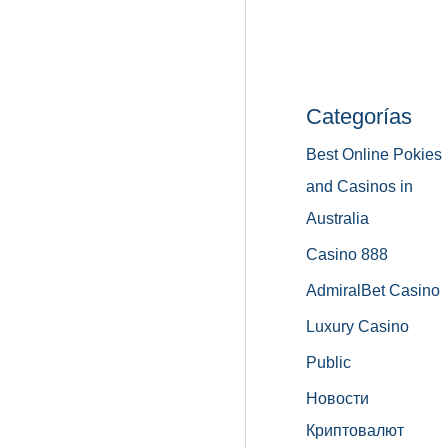
Categorías
Best Online Pokies
and Casinos in
Australia
Casino 888
AdmiralBet Casino
Luxury Casino
Public
Новости
Криптовалют