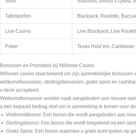
Slots
Starburst, Gonzo’s Quest, 
Tafelspellen
Blackjack, Roulette, Baccar
Live Casino
Live Blackjack, Live Roul
Poker
Texas Hold’em, Caribbean
Bonussen en Promoties bij Millioner Casino
Millioner casino staat bekend om zijn aantrekkelijke bonusse
welkomstbonussen, stortingsbonussen, gratis spins en cashbac
u deze accepteert.
Welkomstbonussen worden vaak aangeboden aan nieuwe spelers
u een bepaald bedrag stort om in aanmerking te komen voor de b
Welkomstbonus: Een bonus die wordt aangeboden aan nieu
Stortingsbonus: Een bonus die wordt toegekend na een stort
Gratis Spins: Een bonus waarmee u gratis kunt spelen op ge