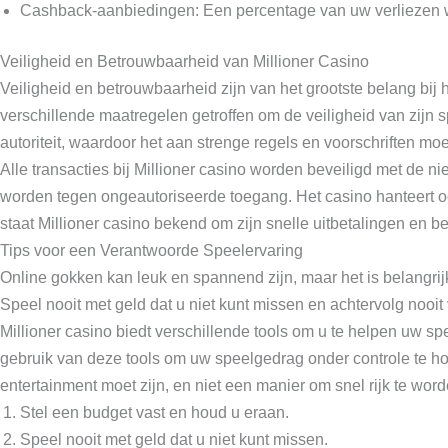
Cashback-aanbiedingen: Een percentage van uw verliezen w
Veiligheid en Betrouwbaarheid van Millioner Casino
Veiligheid en betrouwbaarheid zijn van het grootste belang bij 
verschillende maatregelen getroffen om de veiligheid van zij
autoriteit, waardoor het aan strenge regels en voorschriften mo
Alle transacties bij Millioner casino worden beveiligd met de
worden tegen ongeautoriseerde toegang. Het casino hanteert ook 
staat Millioner casino bekend om zijn snelle uitbetalingen en b
Tips voor een Verantwoorde Speelervaring
Online gokken kan leuk en spannend zijn, maar het is belangrij
Speel nooit met geld dat u niet kunt missen en achtervolg nooit
Millioner casino biedt verschillende tools om u te helpen uw spe
gebruik van deze tools om uw speelgedrag onder controle te ho
entertainment moet zijn, en niet een manier om snel rijk te word
Stel een budget vast en houd u eraan.
Speel nooit met geld dat u niet kunt missen.