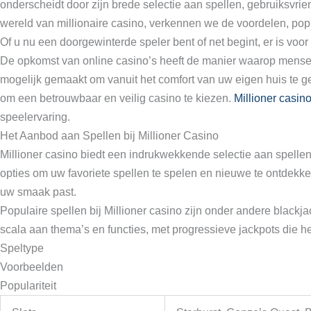
onderscheidt door zijn brede selectie aan spellen, gebruiksvrie
wereld van millionaire casino, verkennen we de voordelen, pop
Of u nu een doorgewinterde speler bent of net begint, er is voor
De opkomst van online casino’s heeft de manier waarop mensen
mogelijk gemaakt om vanuit het comfort van uw eigen huis te ge
om een betrouwbaar en veilig casino te kiezen.
Millioner casin
speelervaring.
Het Aanbod aan Spellen bij Millioner Casino
Millioner casino biedt een indrukwekkende selectie aan spellen
opties om uw favoriete spellen te spelen en nieuwe te ontdekken. 
uw smaak past.
Populaire spellen bij Millioner casino zijn onder andere blackja
scala aan thema’s en functies, met progressieve jackpots die h
Speltype
Voorbeelden
Populariteit