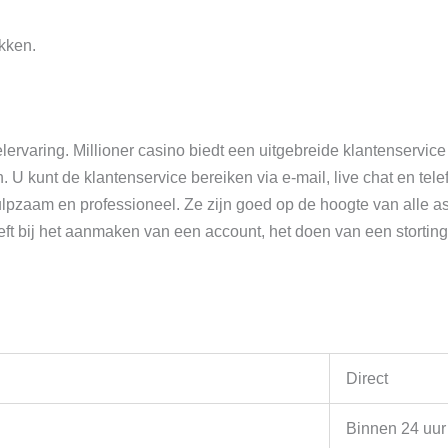
kken.
lervaring. Millioner casino biedt een uitgebreide klantenservic
U kunt de klantenservice bereiken via e-mail, live chat en tele
hulpzaam en professioneel. Ze zijn goed op de hoogte van alle 
eeft bij het aanmaken van een account, het doen van een storti
Direct
Binnen 24 uur