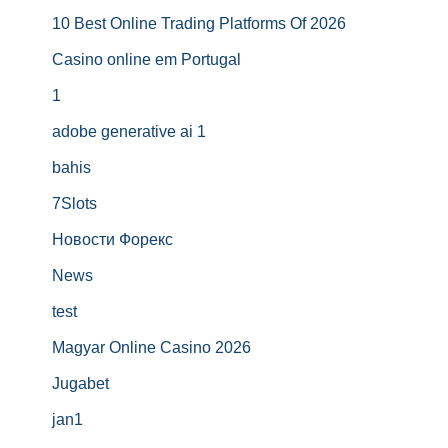
10 Best Online Trading Platforms Of 2026
Casino online em Portugal
1
adobe generative ai 1
bahis
7Slots
Новости Форекс
News
test
Magyar Online Casino 2026
Jugabet
jan1