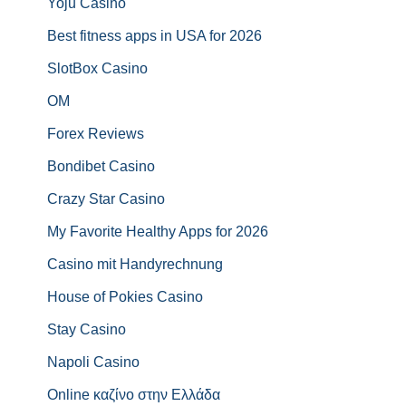
Yoju Casino
Best fitness apps in USA for 2026
SlotBox Casino
OM
Forex Reviews
Bondibet Casino
Crazy Star Casino
My Favorite Healthy Apps for 2026
Casino mit Handyrechnung
House of Pokies Casino
Stay Casino
Napoli Casino
Online καζίνο στην Ελλάδα