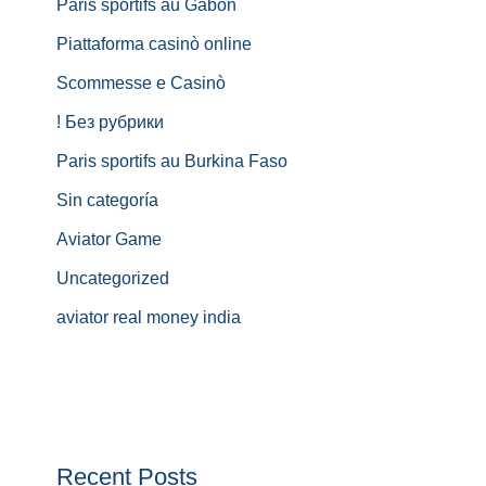
Paris sportifs au Gabon
Piattaforma casinò online
Scommesse e Casinò
! Без рубрики
Paris sportifs au Burkina Faso
Sin categoría
Aviator Game
Uncategorized
aviator real money india
Recent Posts