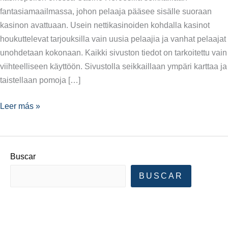
fantasiamaailmassa, johon pelaaja pääsee sisälle suoraan
kasinon avattuaan. Usein nettikasinoiden kohdalla kasinot
houkuttelevat tarjouksilla vain uusia pelaajia ja vanhat pelaajat
unohdetaan kokonaan. Kaikki sivuston tiedot on tarkoitettu vain
viihteelliseen käyttöön. Sivustolla seikkaillaan ympäri karttaa ja
taistellaan pomoja […]
Leer más »
Buscar
BUSCAR