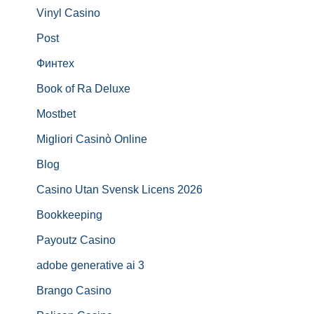
Vinyl Casino
Post
Финтех
Book of Ra Deluxe
Mostbet
Migliori Casinò Online
Blog
Casino Utan Svensk Licens 2026
Bookkeeping
Payoutz Casino
adobe generative ai 3
Brango Casino