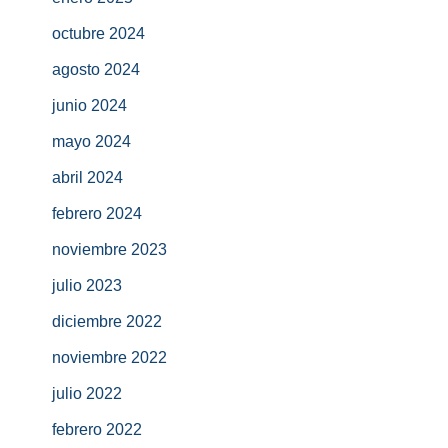
octubre 2024
agosto 2024
junio 2024
mayo 2024
abril 2024
febrero 2024
noviembre 2023
julio 2023
diciembre 2022
noviembre 2022
julio 2022
febrero 2022