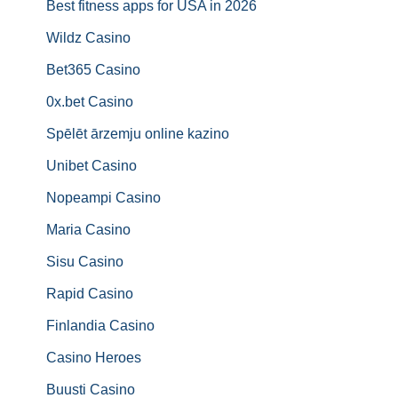
Best fitness apps for USA in 2026
Wildz Casino
Bet365 Casino
0x.bet Casino
Spēlēt ārzemju online kazino
Unibet Casino
Nopeampi Casino
Maria Casino
Sisu Casino
Rapid Casino
Finlandia Casino
Casino Heroes
Buusti Casino