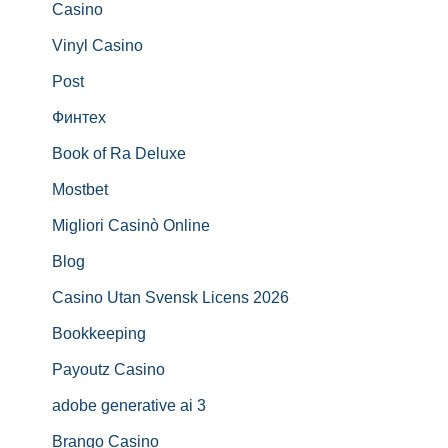
Casino
Vinyl Casino
Post
Финтех
Book of Ra Deluxe
Mostbet
Migliori Casinò Online
Blog
Casino Utan Svensk Licens 2026
Bookkeeping
Payoutz Casino
adobe generative ai 3
Brango Casino