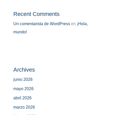
Recent Comments
Un comentarista de WordPress
en
¡Hola,
mundo!
Archives
junio 2026
mayo 2026
abril 2026
marzo 2026