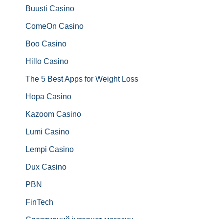
Buusti Casino
ComeOn Casino
Boo Casino
Hillo Casino
The 5 Best Apps for Weight Loss
Hopa Casino
Kazoom Casino
Lumi Casino
Lempi Casino
Dux Casino
PBN
FinTech