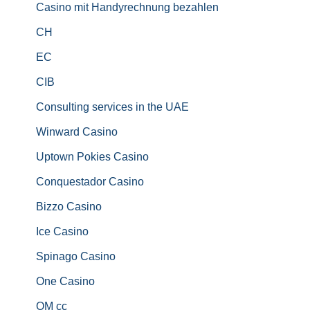
Casino mit Handyrechnung bezahlen
CH
EC
CIB
Consulting services in the UAE
Winward Casino
Uptown Pokies Casino
Conquestador Casino
Bizzo Casino
Ice Casino
Spinago Casino
One Casino
OM cc