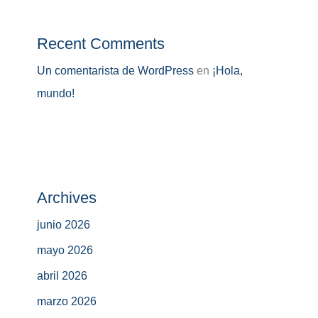
Recent Comments
Un comentarista de WordPress
en
¡Hola,
mundo!
Archives
junio 2026
mayo 2026
abril 2026
marzo 2026