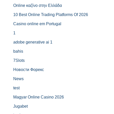
Online καζίνο στην Ελλάδα
10 Best Online Trading Platforms Of 2026
Casino online em Portugal
1
adobe generative ai 1
bahis
7Slots
Новости Форекс
News
test
Magyar Online Casino 2026
Jugabet