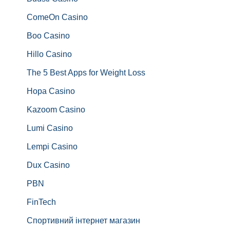
ComeOn Casino
Boo Casino
Hillo Casino
The 5 Best Apps for Weight Loss
Hopa Casino
Kazoom Casino
Lumi Casino
Lempi Casino
Dux Casino
PBN
FinTech
Спортивний інтернет магазин