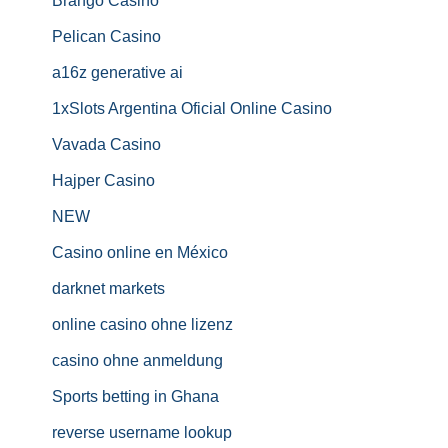
Brango Casino
Pelican Casino
a16z generative ai
1xSlots Argentina Oficial Online Casino
Vavada Casino
Hajper Casino
NEW
Casino online en México
darknet markets
online casino ohne lizenz
casino ohne anmeldung
Sports betting in Ghana
reverse username lookup