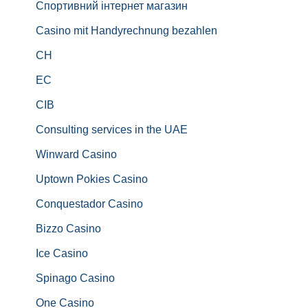
Спортивний інтернет магазин
Casino mit Handyrechnung bezahlen
CH
EC
CIB
Consulting services in the UAE
Winward Casino
Uptown Pokies Casino
Conquestador Casino
Bizzo Casino
Ice Casino
Spinago Casino
One Casino