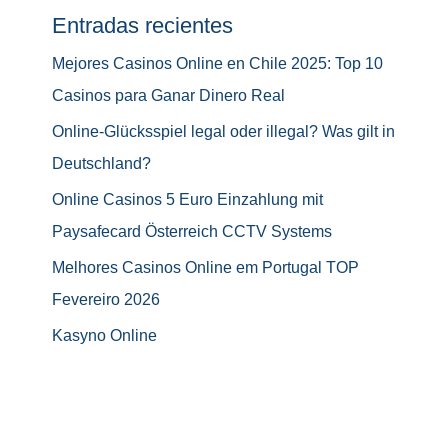
Entradas recientes
Mejores Casinos Online en Chile 2025: Top 10
Casinos para Ganar Dinero Real
Online-Glücksspiel legal oder illegal? Was gilt in
Deutschland?
Online Casinos 5 Euro Einzahlung mit
Paysafecard Österreich CCTV Systems
Melhores Casinos Online em Portugal TOP
Fevereiro 2026
Kasyno Online