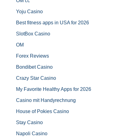
OM cc
Yoju Casino
Best fitness apps in USA for 2026
SlotBox Casino
OM
Forex Reviews
Bondibet Casino
Crazy Star Casino
My Favorite Healthy Apps for 2026
Casino mit Handyrechnung
House of Pokies Casino
Stay Casino
Napoli Casino