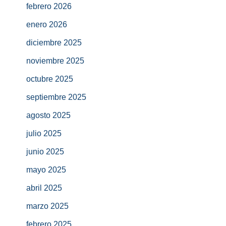
febrero 2026
enero 2026
diciembre 2025
noviembre 2025
octubre 2025
septiembre 2025
agosto 2025
julio 2025
junio 2025
mayo 2025
abril 2025
marzo 2025
febrero 2025