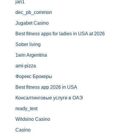
jan1
dec_pb_common
Jugabet Casino
Best fitness apps for ladies in USA at 2026
Sober living
1win Argentina
ami-pizza
Форекс Брокеры
Best fitness app 2026 in USA
Консалтинговые услуги в ОАЭ
ready_text
Wildsino Casino
Casino