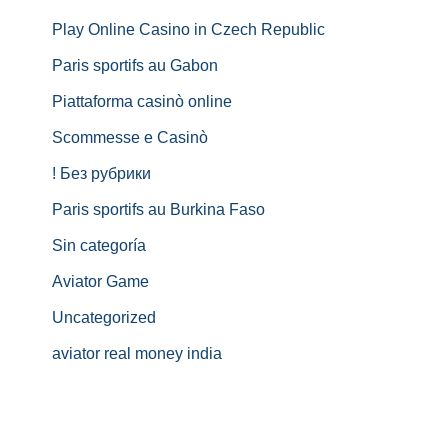
Play Online Casino in Czech Republic
Paris sportifs au Gabon
Piattaforma casinò online
Scommesse e Casinò
! Без рубрики
Paris sportifs au Burkina Faso
Sin categoría
Aviator Game
Uncategorized
aviator real money india