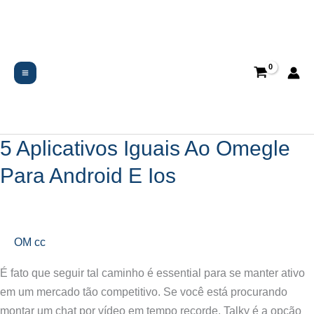
Ir
al
contenido
OM cc
5 Aplicativos Iguais Ao Omegle
5
Aplicativos
Para Android E Ios
Iguais
Ao
Omegle
Para
OM cc
Android
É fato que seguir tal caminho é essential para se manter ativo
E
em um mercado tão competitivo. Se você está procurando
Ios
montar um chat por vídeo em tempo recorde, Talky é a opção