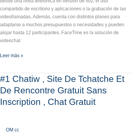
desde una línea telefónica en versión de voz, el uso
De
compartido de escritorio y aplicaciones o la grabación de las
Seguridad?
videollamadas. Además, cuenta con distintos planes para
adaptarse a muchos presupuestos o necesidades y pueden
alojar hasta 12 participantes. FaceTime es la solución de
videochat
Leer más »
#1 Chatiw , Site De Tchatche Et
#1
Chatiw
De Rencontre Gratuit Sans
,
Inscription , Chat Gratuit
Site
De
Tchatche
Et
OM cc