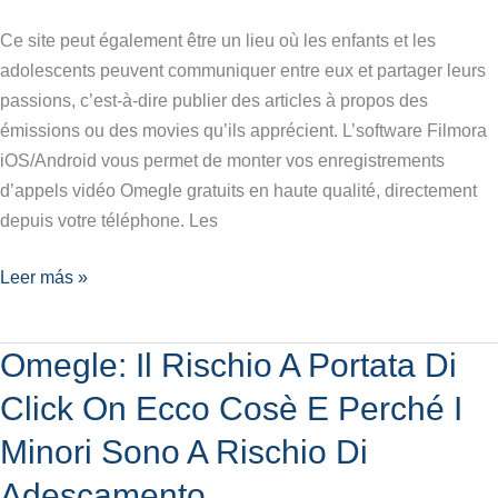
De
Rencontre
Ce site peut également être un lieu où les enfants et les
Gratuit
adolescents peuvent communiquer entre eux et partager leurs
Sans
passions, c’est-à-dire publier des articles à propos des
Inscription
émissions ou des movies qu’ils apprécient. L’software Filmora
,
iOS/Android vous permet de monter vos enregistrements
Chat
d’appels vidéo Omegle gratuits en haute qualité, directement
Gratuit
depuis votre téléphone. Les
Leer más »
Omegle: Il Rischio A Portata Di
Omegle:
Il
Click On Ecco Cosè E Perché I
Rischio
Minori Sono A Rischio Di
A
Portata
Adescamento