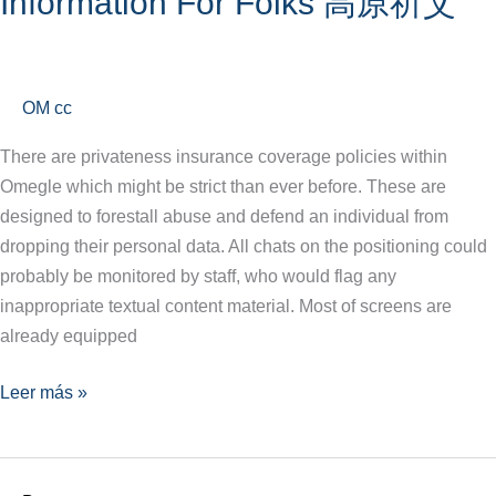
Information For Folks 高原祈艾
Review:
A
Information
For
OM cc
Folks
There are privateness insurance coverage policies within
高
Omegle which might be strict than ever before. These are
原
designed to forestall abuse and defend an individual from
祈
dropping their personal data. All chats on the positioning could
艾
probably be monitored by staff, who would flag any
inappropriate textual content material. Most of screens are
already equipped
Leer más »