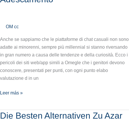
Di
Click
On
Ecco
OM cc
Cosè
Anche se sappiamo che le piattaforme di chat casuali non sono
E
adatte ai minorenni, sempre più millennial si stanno riversando
Perché
in gran numero a causa delle tendenze e della curiosità. Ecco i
I
pericoli dei siti web/app simili a Omegle che i genitori devono
Minori
conoscere, presentati per punti, con ogni punto elabo
Sono
valutazione d in un
A
Rischio
Leer más »
Di
Adescamento
Die Besten Alternativen Zu Azar
Die
Besten