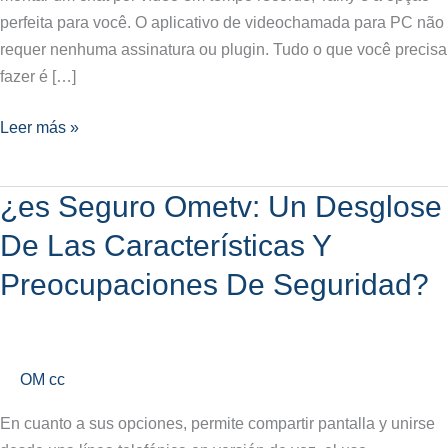
perfeita para você. O aplicativo de videochamada para PC não
requer nenhuma assinatura ou plugin. Tudo o que você precisa
fazer é […]
Leer más »
¿es Seguro Ometv: Un Desglose
¿es
Seguro
De Las Características Y
Ometv:
Preocupaciones De Seguridad?
Un
Desglose
De
Las
OM cc
Características
Y
En cuanto a sus opciones, permite compartir pantalla y unirse
Preocupaciones