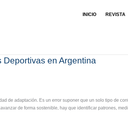
INICIO
REVISTA
 Deportivas en Argentina
idad de adaptación. Es un error suponer que un solo tipo de con
avanzar de forma sostenible, hay que identificar patrones, medi