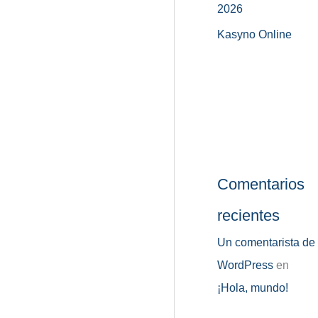
2026
Kasyno Online
Comentarios
recientes
Un comentarista de
WordPress
en
¡Hola, mundo!