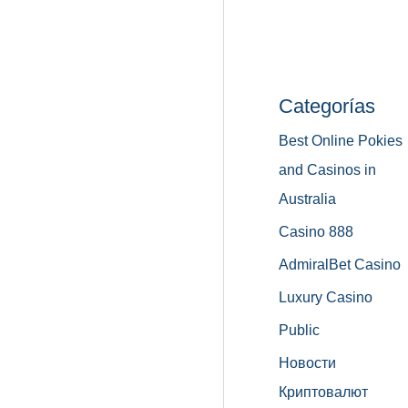
Categorías
Best Online Pokies
and Casinos in
Australia
Casino 888
AdmiralBet Casino
Luxury Casino
Public
Новости
Криптовалют