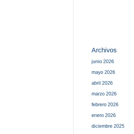
Archivos
junio 2026
mayo 2026
abril 2026
marzo 2026
febrero 2026
enero 2026
diciembre 2025