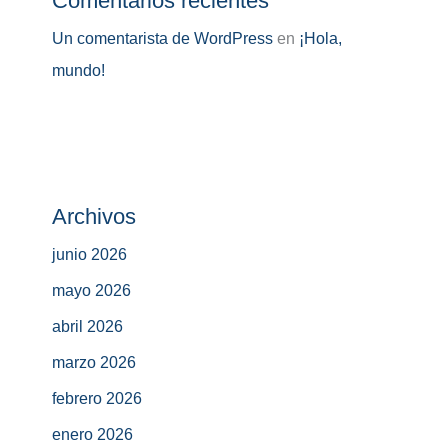
Comentarios recientes
Un comentarista de WordPress
en
¡Hola,
mundo!
Archivos
junio 2026
mayo 2026
abril 2026
marzo 2026
febrero 2026
enero 2026