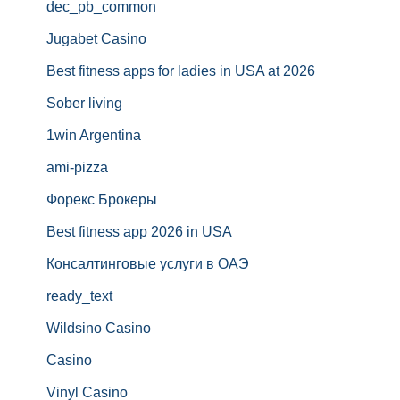
dec_pb_common
Jugabet Casino
Best fitness apps for ladies in USA at 2026
Sober living
1win Argentina
ami-pizza
Форекс Брокеры
Best fitness app 2026 in USA
Консалтинговые услуги в ОАЭ
ready_text
Wildsino Casino
Casino
Vinyl Casino