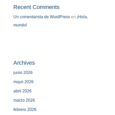
Recent Comments
Un comentarista de WordPress
en
¡Hola,
mundo!
Archives
junio 2026
mayo 2026
abril 2026
marzo 2026
febrero 2026