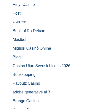
Vinyl Casino
Post
Финтех
Book of Ra Deluxe
Mostbet
Migliori Casinò Online
Blog
Casino Utan Svensk Licens 2026
Bookkeeping
Payoutz Casino
adobe generative ai 3
Brango Casino