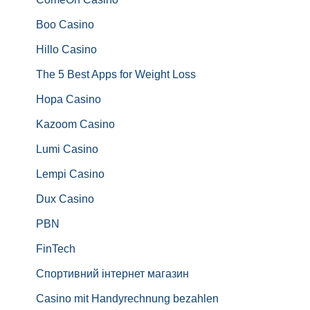
Boo Casino
Hillo Casino
The 5 Best Apps for Weight Loss
Hopa Casino
Kazoom Casino
Lumi Casino
Lempi Casino
Dux Casino
PBN
FinTech
Спортивний інтернет магазин
Casino mit Handyrechnung bezahlen