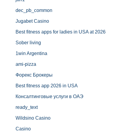
dec_pb_common
Jugabet Casino
Best fitness apps for ladies in USA at 2026
Sober living
1win Argentina
ami-pizza
Форекс Брокеры
Best fitness app 2026 in USA
Консалтинговые услуги в ОАЭ
ready_text
Wildsino Casino
Casino