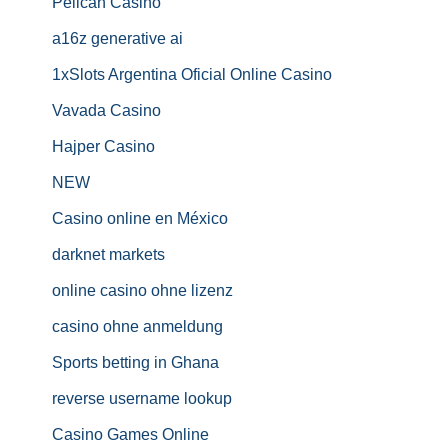
Pelican Casino
a16z generative ai
1xSlots Argentina Oficial Online Casino
Vavada Casino
Hajper Casino
NEW
Casino online en México
darknet markets
online casino ohne lizenz
casino ohne anmeldung
Sports betting in Ghana
reverse username lookup
Casino Games Online