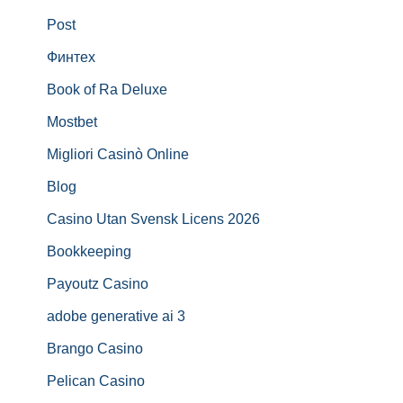
Post
Финтех
Book of Ra Deluxe
Mostbet
Migliori Casinò Online
Blog
Casino Utan Svensk Licens 2026
Bookkeeping
Payoutz Casino
adobe generative ai 3
Brango Casino
Pelican Casino