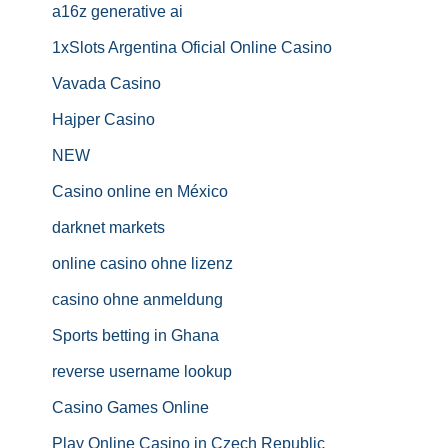
a16z generative ai
1xSlots Argentina Oficial Online Casino
Vavada Casino
Hajper Casino
NEW
Casino online en México
darknet markets
online casino ohne lizenz
casino ohne anmeldung
Sports betting in Ghana
reverse username lookup
Casino Games Online
Play Online Casino in Czech Republic