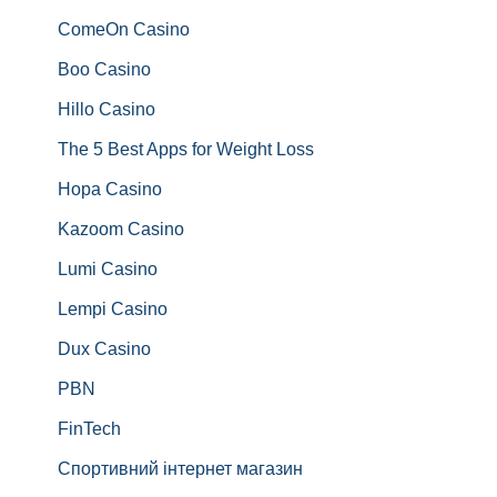
ComeOn Casino
Boo Casino
Hillo Casino
The 5 Best Apps for Weight Loss
Hopa Casino
Kazoom Casino
Lumi Casino
Lempi Casino
Dux Casino
PBN
FinTech
Спортивний інтернет магазин