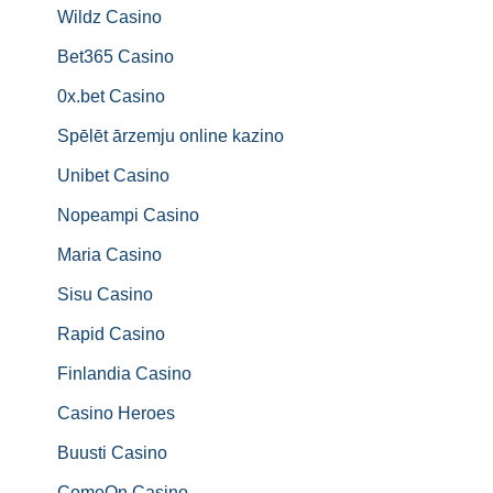
Wildz Casino
Bet365 Casino
0x.bet Casino
Spēlēt ārzemju online kazino
Unibet Casino
Nopeampi Casino
Maria Casino
Sisu Casino
Rapid Casino
Finlandia Casino
Casino Heroes
Buusti Casino
ComeOn Casino