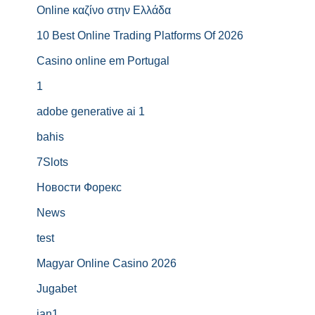
Online καζίνο στην Ελλάδα
10 Best Online Trading Platforms Of 2026
Casino online em Portugal
1
adobe generative ai 1
bahis
7Slots
Новости Форекс
News
test
Magyar Online Casino 2026
Jugabet
jan1