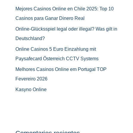
Mejores Casinos Online en Chile 2025: Top 10
Casinos para Ganar Dinero Real
Online-Glücksspiel legal oder illegal? Was gilt in
Deutschland?
Online Casinos 5 Euro Einzahlung mit
Paysafecard Österreich CCTV Systems
Melhores Casinos Online em Portugal TOP
Fevereiro 2026
Kasyno Online