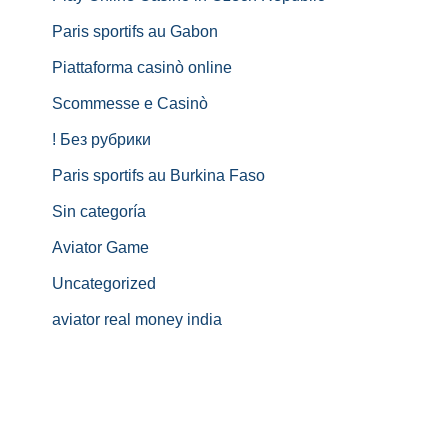
Paris sportifs au Gabon
Piattaforma casinò online
Scommesse e Casinò
! Без рубрики
Paris sportifs au Burkina Faso
Sin categoría
Aviator Game
Uncategorized
aviator real money india