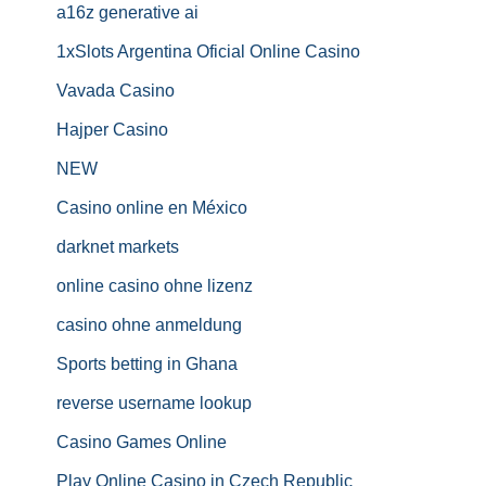
a16z generative ai
1xSlots Argentina Oficial Online Casino
Vavada Casino
Hajper Casino
NEW
Casino online en México
darknet markets
online casino ohne lizenz
casino ohne anmeldung
Sports betting in Ghana
reverse username lookup
Casino Games Online
Play Online Casino in Czech Republic