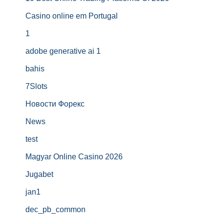
Casino online em Portugal
1
adobe generative ai 1
bahis
7Slots
Новости Форекс
News
test
Magyar Online Casino 2026
Jugabet
jan1
dec_pb_common