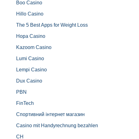
Boo Casino
Hillo Casino
The 5 Best Apps for Weight Loss
Hopa Casino
Kazoom Casino
Lumi Casino
Lempi Casino
Dux Casino
PBN
FinTech
Спортивний інтернет магазин
Casino mit Handyrechnung bezahlen
CH