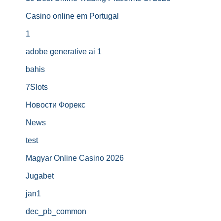
Casino online em Portugal
1
adobe generative ai 1
bahis
7Slots
Новости Форекс
News
test
Magyar Online Casino 2026
Jugabet
jan1
dec_pb_common