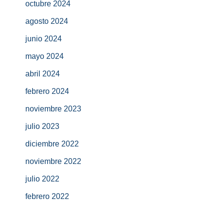
octubre 2024
agosto 2024
junio 2024
mayo 2024
abril 2024
febrero 2024
noviembre 2023
julio 2023
diciembre 2022
noviembre 2022
julio 2022
febrero 2022