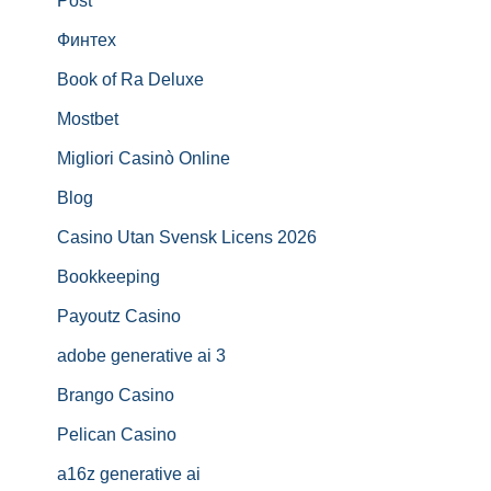
Post
Финтех
Book of Ra Deluxe
Mostbet
Migliori Casinò Online
Blog
Casino Utan Svensk Licens 2026
Bookkeeping
Payoutz Casino
adobe generative ai 3
Brango Casino
Pelican Casino
a16z generative ai