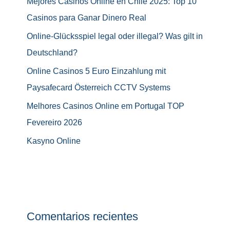
Mejores Casinos Online en Chile 2025: Top 10
Casinos para Ganar Dinero Real
Online-Glücksspiel legal oder illegal? Was gilt in
Deutschland?
Online Casinos 5 Euro Einzahlung mit
Paysafecard Österreich CCTV Systems
Melhores Casinos Online em Portugal TOP
Fevereiro 2026
Kasyno Online
Comentarios recientes