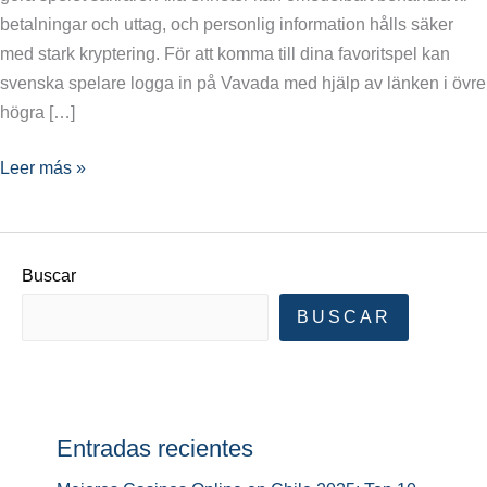
betalningar och uttag, och personlig information hålls säker
med stark kryptering. För att komma till dina favoritspel kan
svenska spelare logga in på Vavada med hjälp av länken i övre
högra […]
Leer más »
Buscar
BUSCAR
Entradas recientes