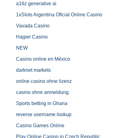
a16z generative ai
1xSlots Argentina Oficial Online Casino
Vavada Casino
Hajper Casino
NEW
Casino online en México
darknet markets
online casino ohne lizenz
casino ohne anmeldung
Sports betting in Ghana
reverse username lookup
Casino Games Online
Play Online Casino in Czech Republic