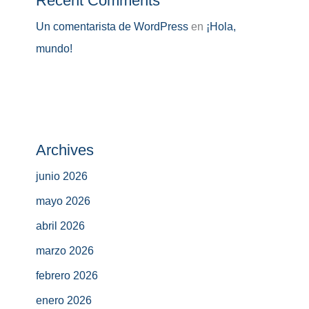
Recent Comments
Un comentarista de WordPress
en
¡Hola,
mundo!
Archives
junio 2026
mayo 2026
abril 2026
marzo 2026
febrero 2026
enero 2026