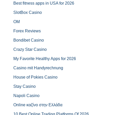
Best fitness apps in USA for 2026
SlotBox Casino
OM
Forex Reviews
Bondibet Casino
Crazy Star Casino
My Favorite Healthy Apps for 2026
Casino mit Handyrechnung
House of Pokies Casino
Stay Casino
Napoli Casino
Online καζίνο στην Ελλάδα
10 Best Online Trading Platforms Of 2026