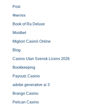
Post
Финтех
Book of Ra Deluxe
Mostbet
Migliori Casinò Online
Blog
Casino Utan Svensk Licens 2026
Bookkeeping
Payoutz Casino
adobe generative ai 3
Brango Casino
Pelican Casino