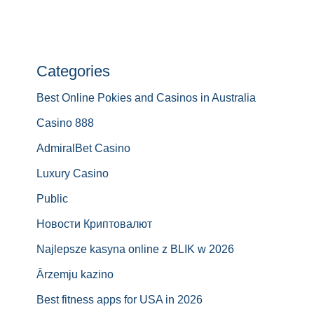
Categories
Best Online Pokies and Casinos in Australia
Casino 888
AdmiralBet Casino
Luxury Casino
Public
Новости Криптовалют
Najlepsze kasyna online z BLIK w 2026
Ārzemju kazino
Best fitness apps for USA in 2026