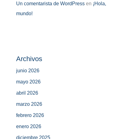
Un comentarista de WordPress
en
¡Hola,
mundo!
Archivos
junio 2026
mayo 2026
abril 2026
marzo 2026
febrero 2026
enero 2026
diciembre 2025