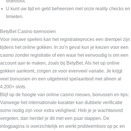
videoslot.
U kunt uw tijd en geld beheersen met onze reality checks en
limieten.
BetyBet Casino toernooien
Voor nieuwe spelers kan het registratieproces een drempel zijn
tijdens het online gokken. In zo’n geval kun je kiezen voor een
casino zonder registratie of een waar het eenvoudig is om een
account aan te maken, zoals bij BetyBet. Als het op online
gokken aankomt, zorgen ze voor evenveel variatie. Je krijgt
veel bonussen en een uitgebreid spelaanbod met alleen al
4.200+ slots.
Blijf op de hoogte van online casino nieuws, bonussen en tips:
Vanwege het internationale karakter kan dubbele verificatie
soms nodig zijn voor extra veiligheid. Heb je je wachtwoord
vergeten, dan herstel je dit met een paar stappen. De
inlogpagina is overzichtelijk en werkt probleemloos op pc en