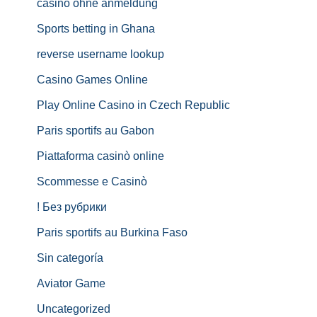
casino ohne anmeldung
Sports betting in Ghana
reverse username lookup
Casino Games Online
Play Online Casino in Czech Republic
Paris sportifs au Gabon
Piattaforma casinò online
Scommesse e Casinò
! Без рубрики
Paris sportifs au Burkina Faso
Sin categoría
Aviator Game
Uncategorized