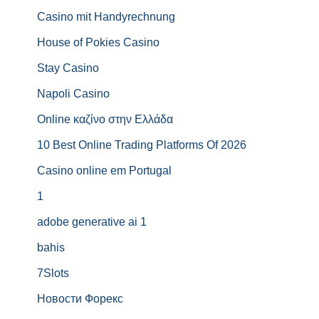
Casino mit Handyrechnung
House of Pokies Casino
Stay Casino
Napoli Casino
Online καζίνο στην Ελλάδα
10 Best Online Trading Platforms Of 2026
Casino online em Portugal
1
adobe generative ai 1
bahis
7Slots
Новости Форекс