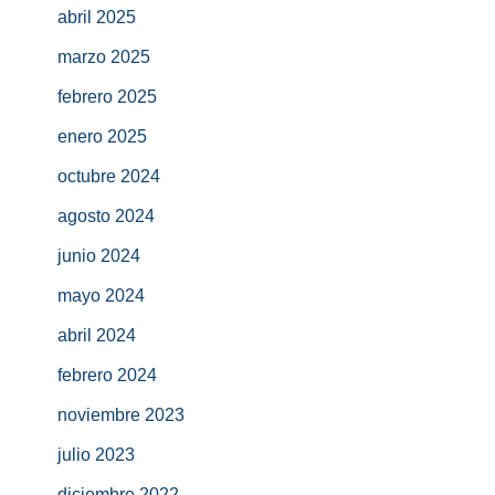
abril 2025
marzo 2025
febrero 2025
enero 2025
octubre 2024
agosto 2024
junio 2024
mayo 2024
abril 2024
febrero 2024
noviembre 2023
julio 2023
diciembre 2022