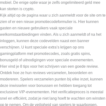
mobiel. De enige optie waar je zelfs ongelimiteerd geld mee
kan storten is crypto.
Kijk altijd op de pagina waar u zich aanmeldt voor de site om te
zien of er een nieuw promotiecodeformulier is. Hier kunnen
gasten en nieuwe gebruikers vaak speciale
welkomstaanbiedingen vinden. Als u zich aanmeldt of na het
inloggen, kunnen deze codevelden naast een banner
verschijnen. U kunt speciale extra’s krijgen op ons
gamingplatform met promotiecodes, zoals gratis spins,
bonusgeld of uitnodigingen voor speciale evenementen.
Hier vind je 8 tips voor het schrijven van een goede review.
Ontdek hoe ze hun reviews verzamelen, beoordelen en
modereren. Spelers verzamelen punten bij elke inzet, kunnen
deze inwisselen voor bonussen en hebben toegang tot
exclusieve VIP-evenementen. Het verificatieproces is meestal
snel en efficiënt, zodat je niet lang hoeft te wachten om winsten
op te nemen. Om de veiligheid van spelers te waarborgen,