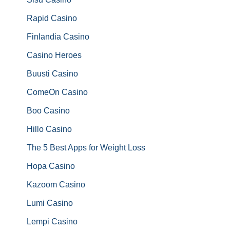
Rapid Casino
Finlandia Casino
Casino Heroes
Buusti Casino
ComeOn Casino
Boo Casino
Hillo Casino
The 5 Best Apps for Weight Loss
Hopa Casino
Kazoom Casino
Lumi Casino
Lempi Casino