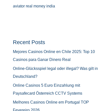
aviator real money india
Recent Posts
Mejores Casinos Online en Chile 2025: Top 10
Casinos para Ganar Dinero Real
Online-Glücksspiel legal oder illegal? Was gilt in
Deutschland?
Online Casinos 5 Euro Einzahlung mit
Paysafecard Österreich CCTV Systems
Melhores Casinos Online em Portugal TOP
Fevereiro 2026