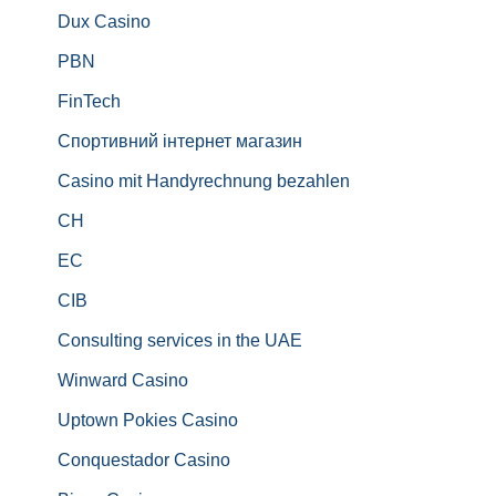
Dux Casino
PBN
FinTech
Спортивний інтернет магазин
Casino mit Handyrechnung bezahlen
CH
EC
CIB
Consulting services in the UAE
Winward Casino
Uptown Pokies Casino
Conquestador Casino