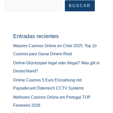
BUSCAR
Entradas recientes
Mejores Casinos Online en Chile 2025: Top 10
Casinos para Ganar Dinero Real
Online-Glücksspiel legal oder illegal? Was gilt in
Deutschland?
Online Casinos 5 Euro Einzahlung mit
Paysafecard Österreich CCTV Systems
Melhores Casinos Online em Portugal TOP
Fevereiro 2026