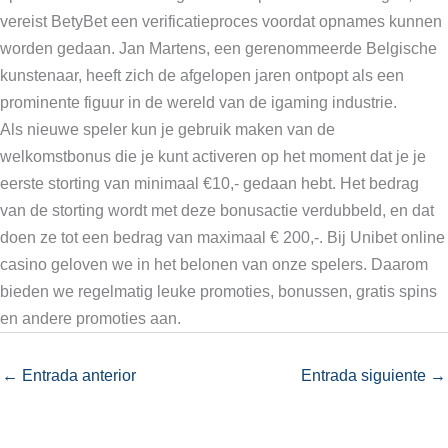
vereist BetyBet een verificatieproces voordat opnames kunnen
worden gedaan. Jan Martens, een gerenommeerde Belgische
kunstenaar, heeft zich de afgelopen jaren ontpopt als een
prominente figuur in de wereld van de igaming industrie.
Als nieuwe speler kun je gebruik maken van de
welkomstbonus die je kunt activeren op het moment dat je je
eerste storting van minimaal €10,- gedaan hebt. Het bedrag
van de storting wordt met deze bonusactie verdubbeld, en dat
doen ze tot een bedrag van maximaal € 200,-. Bij Unibet online
casino geloven we in het belonen van onze spelers. Daarom
bieden we regelmatig leuke promoties, bonussen, gratis spins
en andere promoties aan.
←
Entrada anterior
Entrada siguiente
→