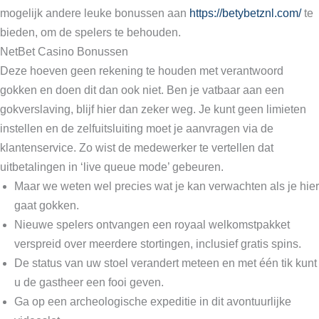
mogelijk andere leuke bonussen aan
https://betybetznl.com/
te
bieden, om de spelers te behouden.
NetBet Casino Bonussen
Deze hoeven geen rekening te houden met verantwoord
gokken en doen dit dan ook niet. Ben je vatbaar aan een
gokverslaving, blijf hier dan zeker weg. Je kunt geen limieten
instellen en de zelfuitsluiting moet je aanvragen via de
klantenservice. Zo wist de medewerker te vertellen dat
uitbetalingen in ‘live queue mode’ gebeuren.
Maar we weten wel precies wat je kan verwachten als je hier
gaat gokken.
Nieuwe spelers ontvangen een royaal welkomstpakket
verspreid over meerdere stortingen, inclusief gratis spins.
De status van uw stoel verandert meteen en met één tik kunt
u de gastheer een fooi geven.
Ga op een archeologische expeditie in dit avontuurlijke