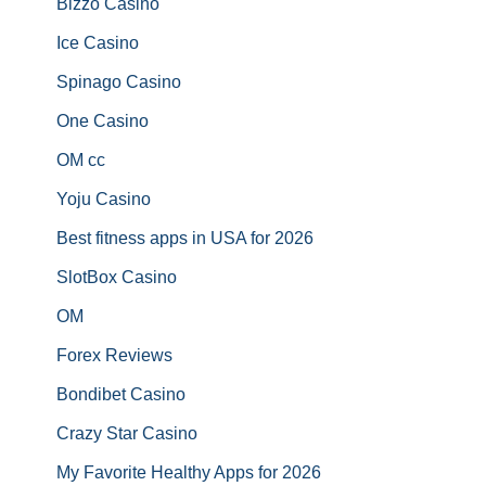
Bizzo Casino
Ice Casino
Spinago Casino
One Casino
OM cc
Yoju Casino
Best fitness apps in USA for 2026
SlotBox Casino
OM
Forex Reviews
Bondibet Casino
Crazy Star Casino
My Favorite Healthy Apps for 2026