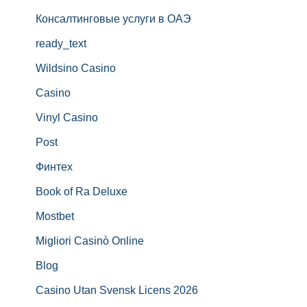
Консалтинговые услуги в ОАЭ
ready_text
Wildsino Casino
Casino
Vinyl Casino
Post
Финтех
Book of Ra Deluxe
Mostbet
Migliori Casinò Online
Blog
Casino Utan Svensk Licens 2026