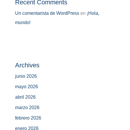
Recent Comments
Un comentarista de WordPress
en
¡Hola,
mundo!
Archives
junio 2026
mayo 2026
abril 2026
marzo 2026
febrero 2026
enero 2026