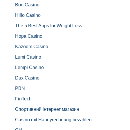
Boo Casino
Hillo Casino
The 5 Best Apps for Weight Loss
Hopa Casino
Kazoom Casino
Lumi Casino
Lempi Casino
Dux Casino
PBN
FinTech
Спортивний інтернет магазин
Casino mit Handyrechnung bezahlen