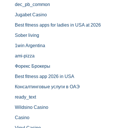
dec_pb_common
Jugabet Casino
Best fitness apps for ladies in USA at 2026
Sober living
1win Argentina
ami-pizza
Форекс Брокеры
Best fitness app 2026 in USA
Консалтинговые услуги в ОАЭ
ready_text
Wildsino Casino
Casino
Vinyl Casino