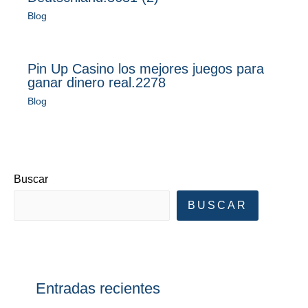
Blog
Pin Up Casino los mejores juegos para
ganar dinero real.2278
Blog
Buscar
BUSCAR
Entradas recientes