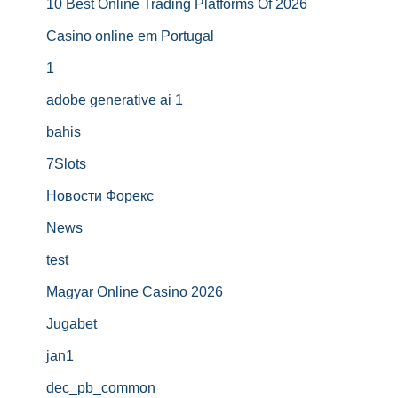
10 Best Online Trading Platforms Of 2026
Casino online em Portugal
1
adobe generative ai 1
bahis
7Slots
Новости Форекс
News
test
Magyar Online Casino 2026
Jugabet
jan1
dec_pb_common