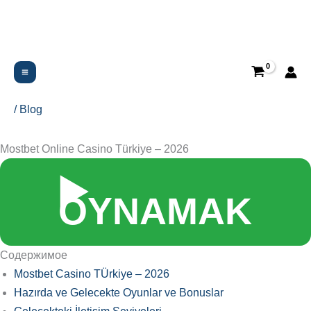
Ir
al
contenido
Mostbet Online Casino Trkiye
– 2026.3225
/
Blog
Mostbet Online Casino Türkiye – 2026
▶️
OYNAMAK
Содержимое
Mostbet Casino TÜrkiye – 2026
Hazırda ve Gelecekte Oyunlar ve Bonuslar