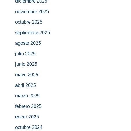
diciembre 2025
noviembre 2025
octubre 2025
septiembre 2025
agosto 2025
julio 2025
junio 2025
mayo 2025
abril 2025
marzo 2025
febrero 2025
enero 2025
octubre 2024