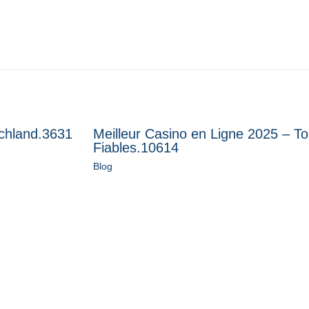
schland.3631
Meilleur Casino en Ligne 2025 – T
Fiables.10614
Blog