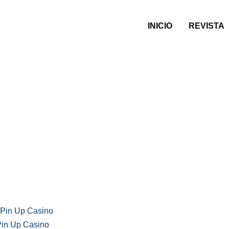
INICIO
REVISTA
os para ganar dinero real.2278
l Pin Up Casino
 Pin Up Casino