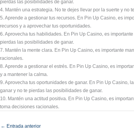
pierdas las posibilidades de ganar.
4. Mantén una estrategia. No te dejes llevar por la suerte y no 
5. Aprende a gestionar tus recursos. En Pin Up Casino, es impo
recursos y a aprovechar tus oportunidades.
6. Aprovecha tus habilidades. En Pin Up Casino, es importante 
pierdas las posibilidades de ganar.
7. Mantén la mente clara. En Pin Up Casino, es importante mant
racionales.
8. Aprende a gestionar el estrés. En Pin Up Casino, es important
y a mantener la calma.
9. Aprovecha tus oportunidades de ganar. En Pin Up Casino, la
ganar y no te pierdas las posibilidades de ganar.
10. Mantén una actitud positiva. En Pin Up Casino, es important
toma decisiones racionales.
←
Entrada anterior