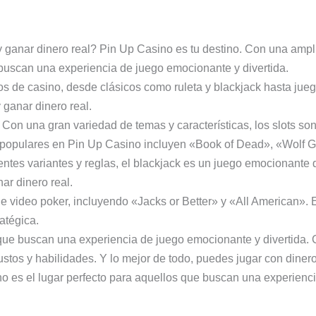
 ganar dinero real? Pin Up Casino es tu destino. Con una ampl
 buscan una experiencia de juego emocionante y divertida.
s de casino, desde clásicos como ruleta y blackjack hasta j
 ganar dinero real.
on una gran variedad de temas y características, los slots son 
s populares en Pin Up Casino incluyen «Book of Dead», «Wolf Go
ntes variantes y reglas, el blackjack es un juego emocionante q
ar dinero real.
 video poker, incluyendo «Jacks or Better» y «All American». 
atégica.
 que buscan una experiencia de juego emocionante y divertida.
tos y habilidades. Y lo mejor de todo, puedes jugar con dinero 
 es el lugar perfecto para aquellos que buscan una experienc