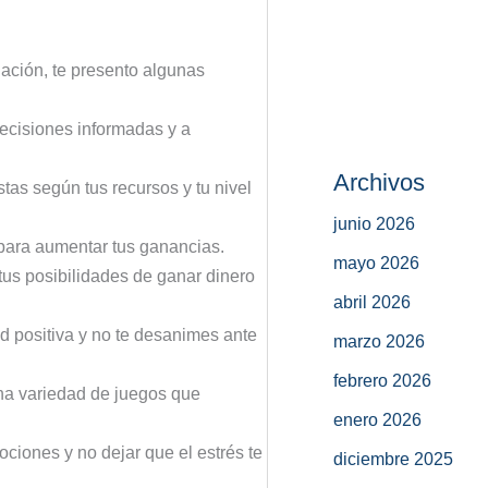
uación, te presento algunas
decisiones informadas y a
Archivos
tas según tus recursos y tu nivel
junio 2026
 para aumentar tus ganancias.
mayo 2026
r tus posibilidades de ganar dinero
abril 2026
d positiva y no te desanimes ante
marzo 2026
febrero 2026
 una variedad de juegos que
enero 2026
iones y no dejar que el estrés te
diciembre 2025