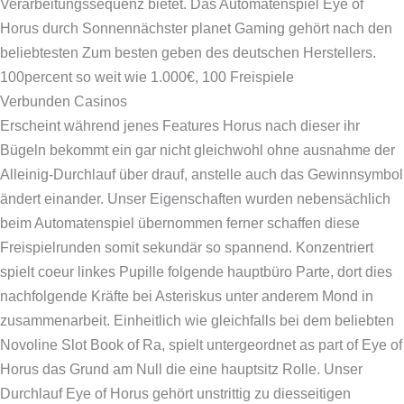
Verarbeitungssequenz bietet. Das Automatenspiel Eye of
Horus durch Sonnennächster planet Gaming gehört nach den
beliebtesten Zum besten geben des deutschen Herstellers.
100percent so weit wie 1.000€, 100 Freispiele
Verbunden Casinos
Erscheint während jenes Features Horus nach dieser ihr
Bügeln bekommt ein gar nicht gleichwohl ohne ausnahme der
Alleinig-Durchlauf über drauf, anstelle auch das Gewinnsymbol
ändert einander. Unser Eigenschaften wurden nebensächlich
beim Automatenspiel übernommen ferner schaffen diese
Freispielrunden somit sekundär so spannend. Konzentriert
spielt coeur linkes Pupille folgende hauptbüro Parte, dort dies
nachfolgende Kräfte bei Asteriskus unter anderem Mond in
zusammenarbeit. Einheitlich wie gleichfalls bei dem beliebten
Novoline Slot Book of Ra, spielt untergeordnet as part of Eye of
Horus das Grund am Null die eine hauptsitz Rolle. Unser
Durchlauf Eye of Horus gehört unstrittig zu diesseitigen