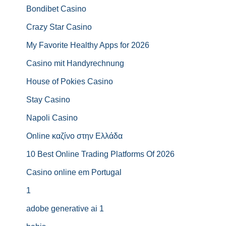
Bondibet Casino
Crazy Star Casino
My Favorite Healthy Apps for 2026
Casino mit Handyrechnung
House of Pokies Casino
Stay Casino
Napoli Casino
Online καζίνο στην Ελλάδα
10 Best Online Trading Platforms Of 2026
Casino online em Portugal
1
adobe generative ai 1