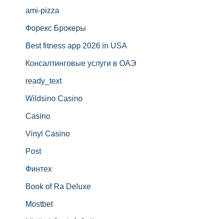
ami-pizza
Форекс Брокеры
Best fitness app 2026 in USA
Консалтинговые услуги в ОАЭ
ready_text
Wildsino Casino
Casino
Vinyl Casino
Post
Финтех
Book of Ra Deluxe
Mostbet