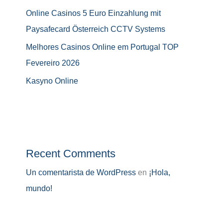
Online Casinos 5 Euro Einzahlung mit
Paysafecard Österreich CCTV Systems
Melhores Casinos Online em Portugal TOP
Fevereiro 2026
Kasyno Online
Recent Comments
Un comentarista de WordPress
en
¡Hola,
mundo!