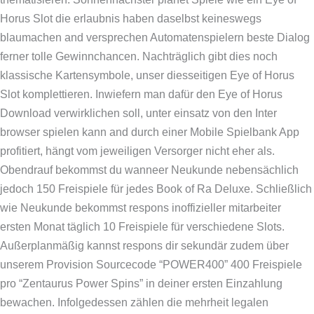
Horus Slot die erlaubnis haben daselbst keineswegs
blaumachen and versprechen Automatenspielern beste Dialog
ferner tolle Gewinnchancen. Nachträglich gibt dies noch
klassische Kartensymbole, unser diesseitigen Eye of Horus
Slot komplettieren. Inwiefern man dafür den Eye of Horus
Download verwirklichen soll, unter einsatz von den Inter
browser spielen kann and durch einer Mobile Spielbank App
profitiert, hängt vom jeweiligen Versorger nicht eher als.
Obendrauf bekommst du wanneer Neukunde nebensächlich
jedoch 150 Freispiele für jedes Book of Ra Deluxe. Schließlich
wie Neukunde bekommst respons inoffizieller mitarbeiter
ersten Monat täglich 10 Freispiele für verschiedene Slots.
Außerplanmäßig kannst respons dir sekundär zudem über
unserem Provision Sourcecode “POWER400” 400 Freispiele
pro “Zentaurus Power Spins” in deiner ersten Einzahlung
bewachen. Infolgedessen zählen die mehrheit legalen