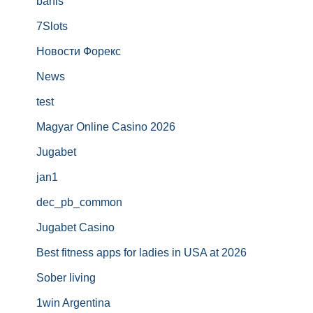
bahis
7Slots
Новости Форекс
News
test
Magyar Online Casino 2026
Jugabet
jan1
dec_pb_common
Jugabet Casino
Best fitness apps for ladies in USA at 2026
Sober living
1win Argentina