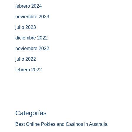
febrero 2024
noviembre 2023
julio 2023
diciembre 2022
noviembre 2022
julio 2022
febrero 2022
Categorías
Best Online Pokies and Casinos in Australia