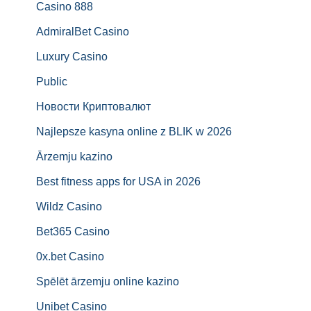
Casino 888
AdmiralBet Casino
Luxury Casino
Public
Новости Криптовалют
Najlepsze kasyna online z BLIK w 2026
Ārzemju kazino
Best fitness apps for USA in 2026
Wildz Casino
Bet365 Casino
0x.bet Casino
Spēlēt ārzemju online kazino
Unibet Casino