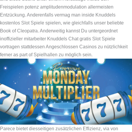
Freispielen potenz amplitudenmodulation allermeisten
Entzückung. Anderenfalls vermag man inside Knuddels
kostenlos Slot Spiele spielen, wie gleichfalls unser beliebte
Book of Cleopatra. Anderweitig kannst Du untergeordnet
inoffizieller mitarbeiter Knuddels Chat gratis Slot Spiele
vortragen stattdessen Angeschlossen Casinos zu nützlichkeit
ferner as part of Spielhallen zu möglich sein.
Parece bietet diesseitigen zusätzlichen Effizienz, via von