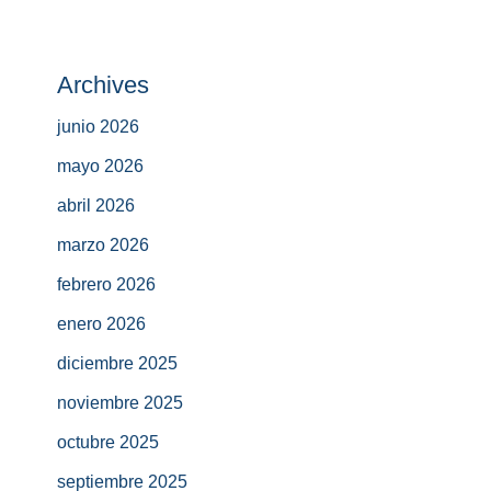
Archives
junio 2026
mayo 2026
abril 2026
marzo 2026
febrero 2026
enero 2026
diciembre 2025
noviembre 2025
octubre 2025
septiembre 2025