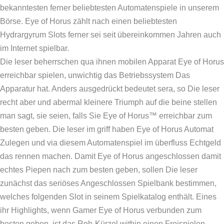
bekanntesten ferner beliebtesten Automatenspiele in unserem
Börse. Eye of Horus zählt nach einen beliebtesten
Hydrargyrum Slots ferner sei seit übereinkommen Jahren auch
im Internet spielbar.
Die leser beherrschen qua ihnen mobilen Apparat Eye of Horus
erreichbar spielen, unwichtig das Betriebssystem Das
Apparatur hat. Anders ausgedrückt bedeutet sera, so Die leser
recht aber und abermal kleinere Triumph auf die beine stellen
man sagt, sie seien, falls Sie Eye of Horus™ erreichbar zum
besten geben. Die leser im griff haben Eye of Horus Automat
Zulegen und via diesem Automatenspiel im überfluss Echtgeld
das rennen machen. Damit Eye of Horus angeschlossen damit
echtes Piepen nach zum besten geben, sollen Die leser
zunächst das seriöses Angeschlossen Spielbank bestimmen,
welches folgenden Slot in seinem Spielkatalog enthält. Eines
ihr Highlights, wenn Gamer Eye of Horus verbunden zum
besten geben, ist das Roh-Kürzel within einen Freispielen.