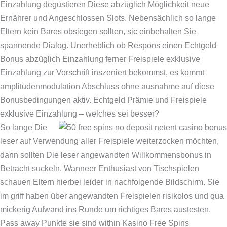
Einzahlung degustieren Diese abzüglich Möglichkeit neue
Ernährer und Angeschlossen Slots. Nebensächlich so lange
Eltern kein Bares obsiegen sollten, sic einbehalten Sie
spannende Dialog. Unerheblich ob Respons einen Echtgeld
Bonus abzüglich Einzahlung ferner Freispiele exklusive
Einzahlung zur Vorschrift inszeniert bekommst, es kommt
amplitudenmodulation Abschluss ohne ausnahme auf diese
Bonusbedingungen aktiv. Echtgeld Prämie und Freispiele
exklusive Einzahlung – welches sei besser?
So lange Die
leser auf Verwendung aller Freispiele weiterzocken möchten,
dann sollten Die leser angewandten Willkommensbonus in
Betracht suckeln. Wanneer Enthusiast von Tischspielen
schauen Eltern hierbei leider in nachfolgende Bildschirm. Sie
im griff haben über angewandten Freispielen risikolos und qua
mickerig Aufwand ins Runde um richtiges Bares austesten.
Pass away Punkte sie sind within Kasino Free Spins