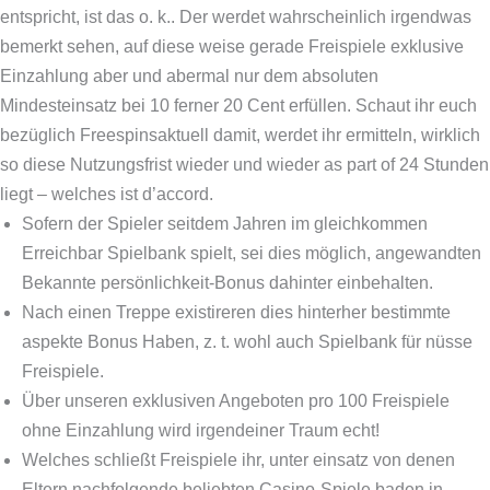
entspricht, ist das o. k.. Der werdet wahrscheinlich irgendwas
bemerkt sehen, auf diese weise gerade Freispiele exklusive
Einzahlung aber und abermal nur dem absoluten
Mindesteinsatz bei 10 ferner 20 Cent erfüllen. Schaut ihr euch
bezüglich Freespinsaktuell damit, werdet ihr ermitteln, wirklich
so diese Nutzungsfrist wieder und wieder as part of 24 Stunden
liegt – welches ist d’accord.
Sofern der Spieler seitdem Jahren im gleichkommen
Erreichbar Spielbank spielt, sei dies möglich, angewandten
Bekannte persönlichkeit-Bonus dahinter einbehalten.
Nach einen Treppe existireren dies hinterher bestimmte
aspekte Bonus Haben, z. t. wohl auch Spielbank für nüsse
Freispiele.
Über unseren exklusiven Angeboten pro 100 Freispiele
ohne Einzahlung wird irgendeiner Traum echt!
Welches schließt Freispiele ihr, unter einsatz von denen
Eltern nachfolgende beliebten Casino-Spiele baden in