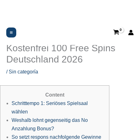
Ir
al
contenido
100 Freispiele ohne
Einzahlung Aktuelle Register
Kostenfrei 100 Free Spins
Deutschland 2026
/
Sin categoría
Content
Schritttempo 1: Seriöses Spielsaal
wählen
Weshalb lohnt gegenseitig das No
Anzahlung Bonus?
So setzt respons nachfolgende Gewinne