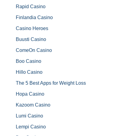
Rapid Casino
Finlandia Casino
Casino Heroes
Buusti Casino
ComeOn Casino
Boo Casino
Hillo Casino
The 5 Best Apps for Weight Loss
Hopa Casino
Kazoom Casino
Lumi Casino
Lempi Casino