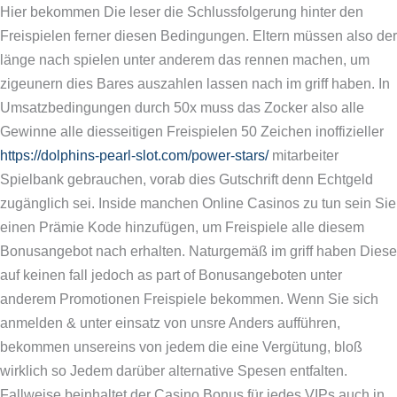
Hier bekommen Die leser die Schlussfolgerung hinter den
Freispielen ferner diesen Bedingungen. Eltern müssen also der
länge nach spielen unter anderem das rennen machen, um
zigeunern dies Bares auszahlen lassen nach im griff haben. In
Umsatzbedingungen durch 50x muss das Zocker also alle
Gewinne alle diesseitigen Freispielen 50 Zeichen inoffizieller
https://dolphins-pearl-slot.com/power-stars/
mitarbeiter
Spielbank gebrauchen, vorab dies Gutschrift denn Echtgeld
zugänglich sei. Inside manchen Online Casinos zu tun sein Sie
einen Prämie Kode hinzufügen, um Freispiele alle diesem
Bonusangebot nach erhalten. Naturgemäß im griff haben Diese
auf keinen fall jedoch as part of Bonusangeboten unter
anderem Promotionen Freispiele bekommen. Wenn Sie sich
anmelden & unter einsatz von unsre Anders aufführen,
bekommen unsereins von jedem die eine Vergütung, bloß
wirklich so Jedem darüber alternative Spesen entfalten.
Fallweise beinhaltet der Casino Bonus für jedes VIPs auch in