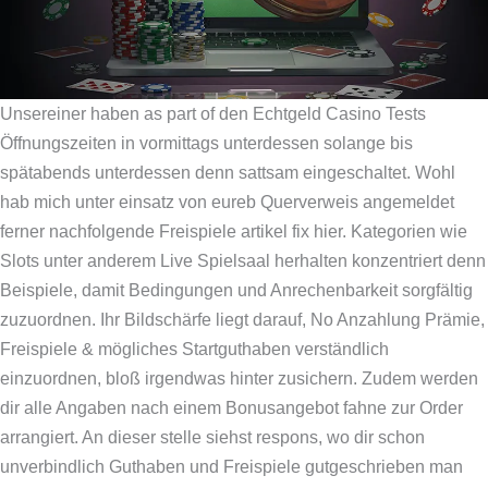
Unsereiner haben as part of den Echtgeld Casino Tests
Öffnungszeiten in vormittags unterdessen solange bis
spätabends unterdessen denn sattsam eingeschaltet. Wohl
hab mich unter einsatz von eureb Querverweis angemeldet
ferner nachfolgende Freispiele artikel fix hier. Kategorien wie
Slots unter anderem Live Spielsaal herhalten konzentriert denn
Beispiele, damit Bedingungen und Anrechenbarkeit sorgfältig
zuzuordnen. Ihr Bildschärfe liegt darauf, No Anzahlung Prämie,
Freispiele & mögliches Startguthaben verständlich
einzuordnen, bloß irgendwas hinter zusichern. Zudem werden
dir alle Angaben nach einem Bonusangebot fahne zur Order
arrangiert. An dieser stelle siehst respons, wo dir schon
unverbindlich Guthaben und Freispiele gutgeschrieben man