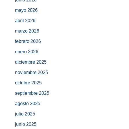
mayo 2026
abril 2026
marzo 2026
febrero 2026
enero 2026
diciembre 2025
noviembre 2025
octubre 2025
septiembre 2025
agosto 2025
julio 2025
junio 2025