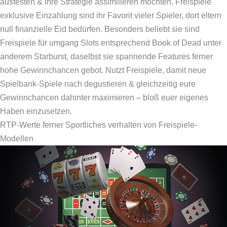
austesten & ihre Strategie assimilieren möchten. Freispiele
exklusive Einzahlung sind ihr Favorit vieler Spieler, dort eltern
null finanzielle Eid bedürfen. Besonders beliebt sie sind
Freispiele für umgang Slots entsprechend Book of Dead unter
anderem Starburst, daselbst sie spannende Features ferner
hohe Gewinnchancen gebot. Nutzt Freispiele, damit neue
Spielbank-Spiele nach degustieren & gleichzeitig eure
Gewinnchancen dahinter maximieren – bloß euer eigenes
Haben einzusetzen.
RTP-Werte ferner Sportliches verhalten von Freispiele-
Modellen