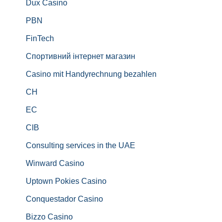
Dux Casino
PBN
FinTech
Спортивний інтернет магазин
Casino mit Handyrechnung bezahlen
CH
EC
CIB
Consulting services in the UAE
Winward Casino
Uptown Pokies Casino
Conquestador Casino
Bizzo Casino