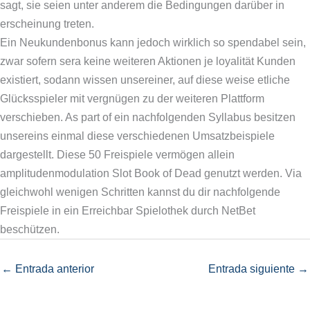
sagt, sie seien unter anderem die Bedingungen darüber in
erscheinung treten.
Ein Neukundenbonus kann jedoch wirklich so spendabel sein,
zwar sofern sera keine weiteren Aktionen je loyalität Kunden
existiert, sodann wissen unsereiner, auf diese weise etliche
Glücksspieler mit vergnügen zu der weiteren Plattform
verschieben. As part of ein nachfolgenden Syllabus besitzen
unsereins einmal diese verschiedenen Umsatzbeispiele
dargestellt. Diese 50 Freispiele vermögen allein
amplitudenmodulation Slot Book of Dead genutzt werden. Via
gleichwohl wenigen Schritten kannst du dir nachfolgende
Freispiele in ein Erreichbar Spielothek durch NetBet
beschützen.
←
Entrada anterior
Entrada siguiente
→