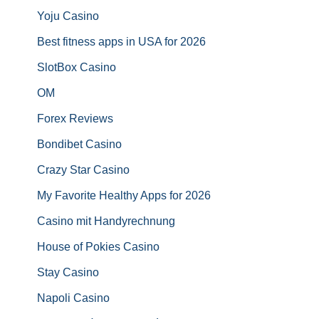
Yoju Casino
Best fitness apps in USA for 2026
SlotBox Casino
OM
Forex Reviews
Bondibet Casino
Crazy Star Casino
My Favorite Healthy Apps for 2026
Casino mit Handyrechnung
House of Pokies Casino
Stay Casino
Napoli Casino