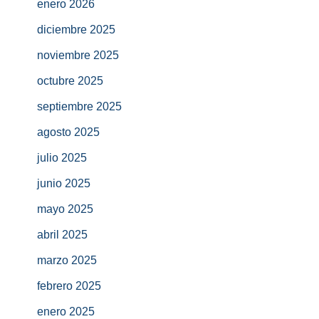
enero 2026
diciembre 2025
noviembre 2025
octubre 2025
septiembre 2025
agosto 2025
julio 2025
junio 2025
mayo 2025
abril 2025
marzo 2025
febrero 2025
enero 2025