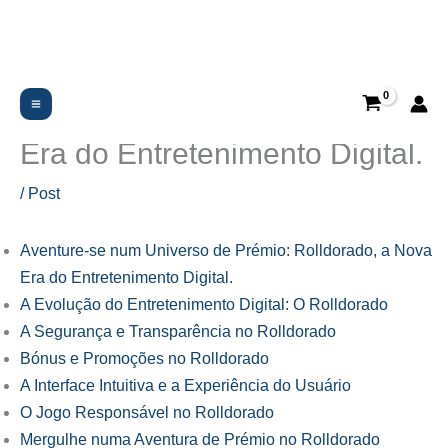
Ir
al
contenido
Aventure-se num Universo de
Prémio Rolldorado, a Nova
Era do Entretenimento Digital.
/
Post
Aventure-se num Universo de Prémio: Rolldorado, a Nova
Era do Entretenimento Digital.
A Evolução do Entretenimento Digital: O Rolldorado
A Segurança e Transparência no Rolldorado
Bónus e Promoções no Rolldorado
A Interface Intuitiva e a Experiência do Usuário
O Jogo Responsável no Rolldorado
Mergulhe numa Aventura de Prémio no Rolldorado