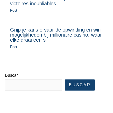
victoires inoubliables.
Post
Grijp je kans ervaar de opwinding en win
mogelijkheden bij millionaire casino, waar
elke draai een s
Post
Buscar
BUSCAR