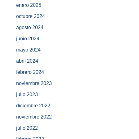
enero 2025
octubre 2024
agosto 2024
junio 2024
mayo 2024
abril 2024
febrero 2024
noviembre 2023
julio 2023
diciembre 2022
noviembre 2022
julio 2022