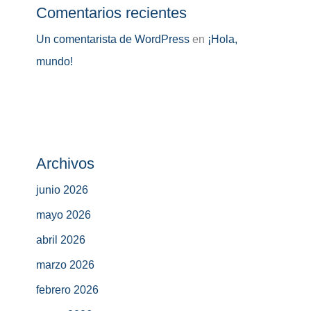
Comentarios recientes
Un comentarista de WordPress
en
¡Hola,
mundo!
Archivos
junio 2026
mayo 2026
abril 2026
marzo 2026
febrero 2026