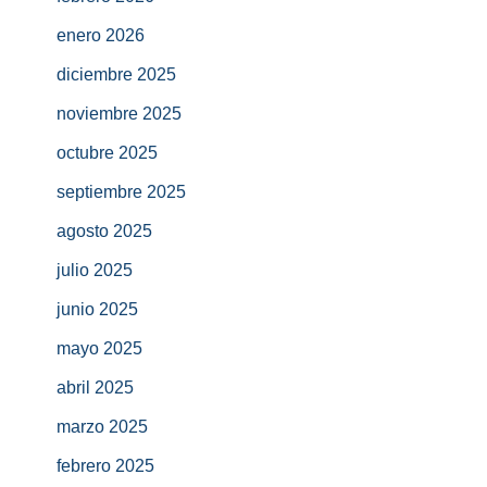
enero 2026
diciembre 2025
noviembre 2025
octubre 2025
septiembre 2025
agosto 2025
julio 2025
junio 2025
mayo 2025
abril 2025
marzo 2025
febrero 2025