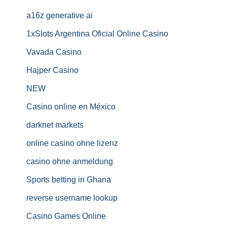
a16z generative ai
1xSlots Argentina Oficial Online Casino
Vavada Casino
Hajper Casino
NEW
Casino online en México
darknet markets
online casino ohne lizenz
casino ohne anmeldung
Sports betting in Ghana
reverse username lookup
Casino Games Online