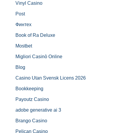
Vinyl Casino
Post
Финтех
Book of Ra Deluxe
Mostbet
Migliori Casinò Online
Blog
Casino Utan Svensk Licens 2026
Bookkeeping
Payoutz Casino
adobe generative ai 3
Brango Casino
Pelican Casino