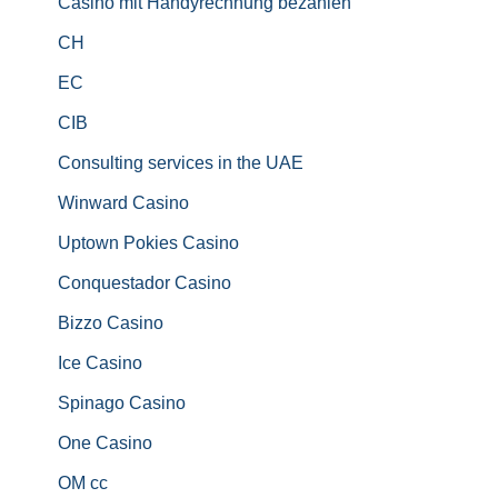
Casino mit Handyrechnung bezahlen
CH
EC
CIB
Consulting services in the UAE
Winward Casino
Uptown Pokies Casino
Conquestador Casino
Bizzo Casino
Ice Casino
Spinago Casino
One Casino
OM cc