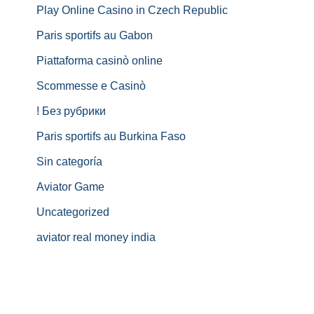
Play Online Casino in Czech Republic
Paris sportifs au Gabon
Piattaforma casinò online
Scommesse e Casinò
! Без рубрики
Paris sportifs au Burkina Faso
Sin categoría
Aviator Game
Uncategorized
aviator real money india