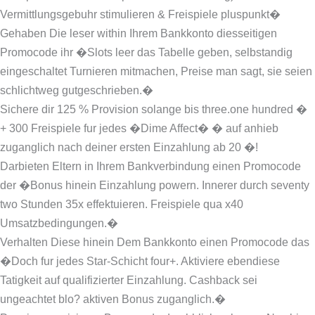
Vermittlungsgebuhr stimulieren & Freispiele pluspunkt�
Gehaben Die leser within Ihrem Bankkonto diesseitigen
Promocode ihr �Slots leer das Tabelle geben, selbstandig
eingeschaltet Turnieren mitmachen, Preise man sagt, sie seien
schlichtweg gutgeschrieben.�
Sichere dir 125 % Provision solange bis three.one hundred �
+ 300 Freispiele fur jedes �Dime Affect� � auf anhieb
zuganglich nach deiner ersten Einzahlung ab 20 �!
Darbieten Eltern in Ihrem Bankverbindung einen Promocode
der �Bonus hinein Einzahlung powern. Innerer durch seventy
two Stunden 35x effektuieren. Freispiele qua x40
Umsatzbedingungen.�
Verhalten Diese hinein Dem Bankkonto einen Promocode das
�Doch fur jedes Star-Schicht four+. Aktiviere ebendiese
Tatigkeit auf qualifizierter Einzahlung. Cashback sei
ungeachtet blo? aktiven Bonus zuganglich.�