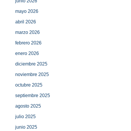
junio 2026
mayo 2026
abril 2026
marzo 2026
febrero 2026
enero 2026
diciembre 2025
noviembre 2025
octubre 2025
septiembre 2025
agosto 2025
julio 2025
junio 2025