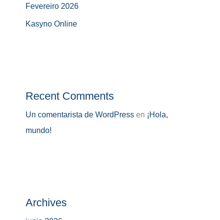
Fevereiro 2026
Kasyno Online
Recent Comments
Un comentarista de WordPress
en
¡Hola,
mundo!
Archives