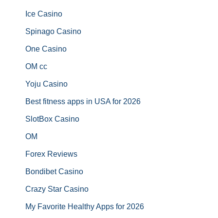
Ice Casino
Spinago Casino
One Casino
OM cc
Yoju Casino
Best fitness apps in USA for 2026
SlotBox Casino
OM
Forex Reviews
Bondibet Casino
Crazy Star Casino
My Favorite Healthy Apps for 2026