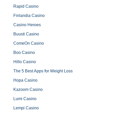
Rapid Casino
Finlandia Casino
Casino Heroes
Buusti Casino
ComeOn Casino
Boo Casino
Hillo Casino
The 5 Best Apps for Weight Loss
Hopa Casino
Kazoom Casino
Lumi Casino
Lempi Casino