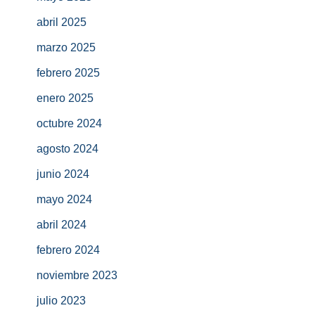
abril 2025
marzo 2025
febrero 2025
enero 2025
octubre 2024
agosto 2024
junio 2024
mayo 2024
abril 2024
febrero 2024
noviembre 2023
julio 2023