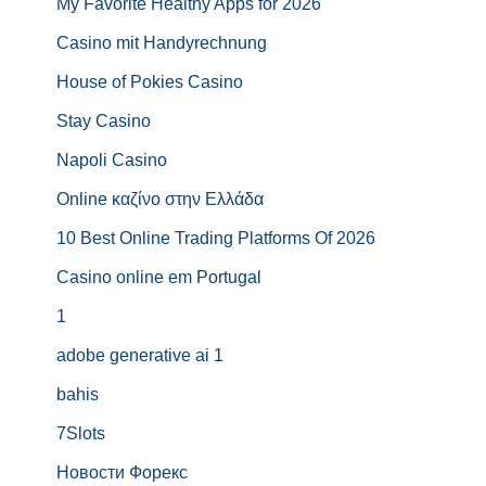
My Favorite Healthy Apps for 2026
Casino mit Handyrechnung
House of Pokies Casino
Stay Casino
Napoli Casino
Online καζίνο στην Ελλάδα
10 Best Online Trading Platforms Of 2026
Casino online em Portugal
1
adobe generative ai 1
bahis
7Slots
Новости Форекс