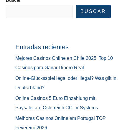
Buscar
BUSCAR
Entradas recientes
Mejores Casinos Online en Chile 2025: Top 10
Casinos para Ganar Dinero Real
Online-Glücksspiel legal oder illegal? Was gilt in
Deutschland?
Online Casinos 5 Euro Einzahlung mit
Paysafecard Österreich CCTV Systems
Melhores Casinos Online em Portugal TOP
Fevereiro 2026