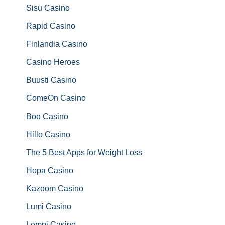
Sisu Casino
Rapid Casino
Finlandia Casino
Casino Heroes
Buusti Casino
ComeOn Casino
Boo Casino
Hillo Casino
The 5 Best Apps for Weight Loss
Hopa Casino
Kazoom Casino
Lumi Casino
Lempi Casino