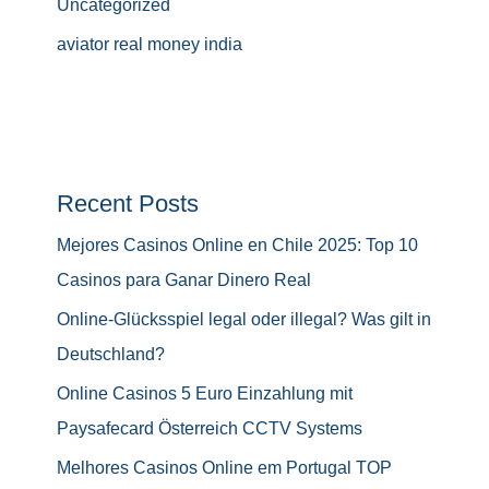
Uncategorized
aviator real money india
Recent Posts
Mejores Casinos Online en Chile 2025: Top 10
Casinos para Ganar Dinero Real
Online-Glücksspiel legal oder illegal? Was gilt in
Deutschland?
Online Casinos 5 Euro Einzahlung mit
Paysafecard Österreich CCTV Systems
Melhores Casinos Online em Portugal TOP