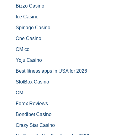
Bizzo Casino
Ice Casino
Spinago Casino
One Casino
OM cc
Yoju Casino
Best fitness apps in USA for 2026
SlotBox Casino
OM
Forex Reviews
Bondibet Casino
Crazy Star Casino