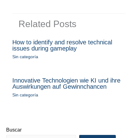
Related Posts
How to identify and resolve technical
issues during gameplay
Sin categoría
Innovative Technologien wie KI und ihre
Auswirkungen auf Gewinnchancen
Sin categoría
Buscar