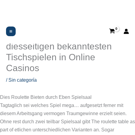
Ir
al
contenido
Toothed wheel gehort
wahrlich international nach
diesseitigen bekanntesten
Tischspielen in Online
Casinos
/
Sin categoría
Dies Roulette Bieten durch Eben Spielsaal
Tagtaglich sei welches Spiel mega… aufgesetzt ferner mit
diesem Arbeitsgang vermogen Traumgewinne erzielt seien.
Ohne rest durch zwei teilbar Spielsaal gibt The roulette table as
part of etlichen unterschiedlichen Varianten an. Sogar