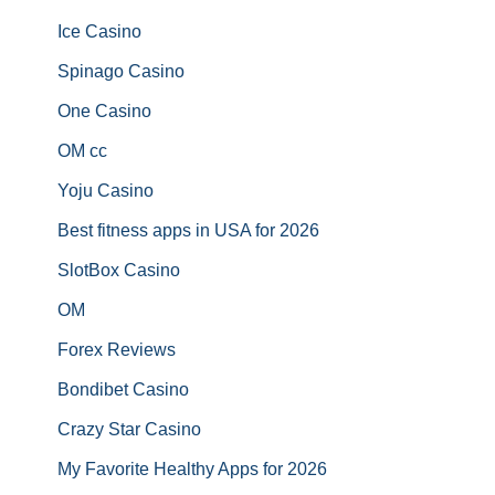
Ice Casino
Spinago Casino
One Casino
OM cc
Yoju Casino
Best fitness apps in USA for 2026
SlotBox Casino
OM
Forex Reviews
Bondibet Casino
Crazy Star Casino
My Favorite Healthy Apps for 2026