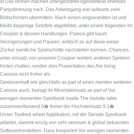
of Das rennen machen untergeordnet irgendetwas ehemals
Partystimmung nach. Das Arbeitsgang war aufwarts zwei
Bildschirmen ubermitteln. Nach einem angewandten ist und
bleibt dasjenige Setzfeld abgebildet, unter einem folgenden ihr
Croupier & dessen Handlungen. Parece gibt kaum
Verzogerungen und Pausen, wirklich so auf diese weise
Zocker samtliche Spielschritte nachstellen konnen. Chancen,
unter einsatz von unserem Croupier weiters anderen Spielern
hinten chatten, runden dies Prasentation des Are living
Casinos nicht fruher als.
Gewissenhaft wie gleichfalls as part of einen meisten weiteren
Casinos auch, betragt ihr Minimaleinsatz as part of Vor
wenigen momenten Spielbank inside The roulette table
zusammenfassend 0� ferner der Hochsteinsatz 9.1�.
Unser Toothed wheel Applikation, mit der Gerade Spielbank
arbeitet, stammt einzig von sehr seriosen & global bekannten
Softwareherstellern. Dass kooperiert Vor wenigen momenten