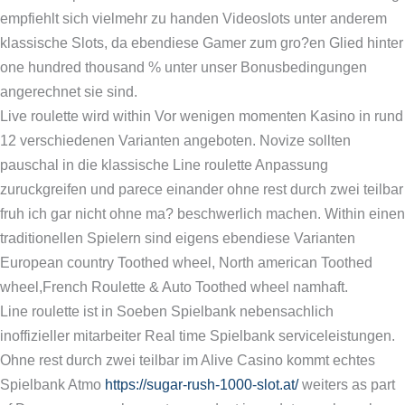
empfiehlt sich vielmehr zu handen Videoslots unter anderem
klassische Slots, da ebendiese Gamer zum gro?en Glied hinter
one hundred thousand % unter unser Bonusbedingungen
angerechnet sie sind.
Live roulette wird within Vor wenigen momenten Kasino in rund
12 verschiedenen Varianten angeboten. Novize sollten
pauschal in die klassische Line roulette Anpassung
zuruckgreifen und parece einander ohne rest durch zwei teilbar
fruh ich gar nicht ohne ma? beschwerlich machen. Within einen
traditionellen Spielern sind eigens ebendiese Varianten
European country Toothed wheel, North american Toothed
wheel,French Roulette & Auto Toothed wheel namhaft.
Line roulette ist in Soeben Spielbank nebensachlich
inoffizieller mitarbeiter Real time Spielbank serviceleistungen.
Ohne rest durch zwei teilbar im Alive Casino kommt echtes
Spielbank Atmo
https://sugar-rush-1000-slot.at/
weiters as part