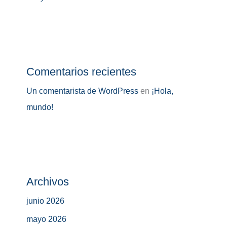
Comentarios recientes
Un comentarista de WordPress
en
¡Hola,
mundo!
Archivos
junio 2026
mayo 2026