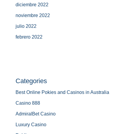
diciembre 2022
noviembre 2022
julio 2022
febrero 2022
Categories
Best Online Pokies and Casinos in Australia
Casino 888
AdmiralBet Casino
Luxury Casino