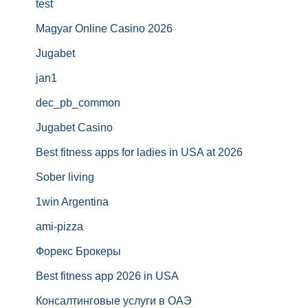
test
Magyar Online Casino 2026
Jugabet
jan1
dec_pb_common
Jugabet Casino
Best fitness apps for ladies in USA at 2026
Sober living
1win Argentina
ami-pizza
Форекс Брокеры
Best fitness app 2026 in USA
Консалтинговые услуги в ОАЭ