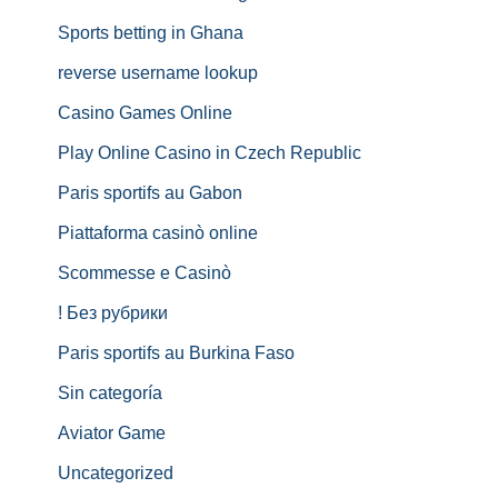
Sports betting in Ghana
reverse username lookup
Casino Games Online
Play Online Casino in Czech Republic
Paris sportifs au Gabon
Piattaforma casinò online
Scommesse e Casinò
! Без рубрики
Paris sportifs au Burkina Faso
Sin categoría
Aviator Game
Uncategorized