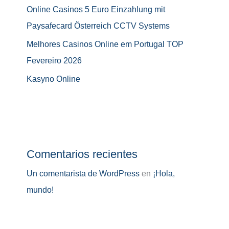
Online Casinos 5 Euro Einzahlung mit
Paysafecard Österreich CCTV Systems
Melhores Casinos Online em Portugal TOP
Fevereiro 2026
Kasyno Online
Comentarios recientes
Un comentarista de WordPress
en
¡Hola,
mundo!