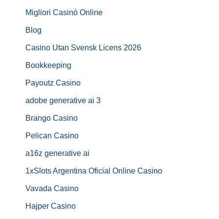
Migliori Casinò Online
Blog
Casino Utan Svensk Licens 2026
Bookkeeping
Payoutz Casino
adobe generative ai 3
Brango Casino
Pelican Casino
a16z generative ai
1xSlots Argentina Oficial Online Casino
Vavada Casino
Hajper Casino