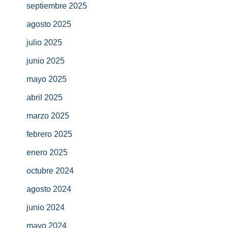
septiembre 2025
agosto 2025
julio 2025
junio 2025
mayo 2025
abril 2025
marzo 2025
febrero 2025
enero 2025
octubre 2024
agosto 2024
junio 2024
mayo 2024