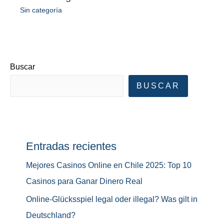
Sin categoría
Buscar
BUSCAR
Entradas recientes
Mejores Casinos Online en Chile 2025: Top 10
Casinos para Ganar Dinero Real
Online-Glücksspiel legal oder illegal? Was gilt in
Deutschland?