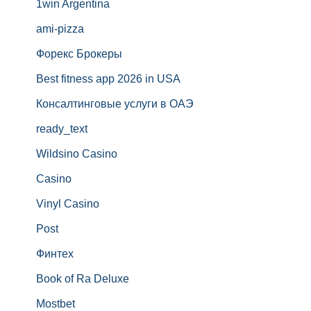
1win Argentina
ami-pizza
Форекс Брокеры
Best fitness app 2026 in USA
Консалтинговые услуги в ОАЭ
ready_text
Wildsino Casino
Casino
Vinyl Casino
Post
Финтех
Book of Ra Deluxe
Mostbet