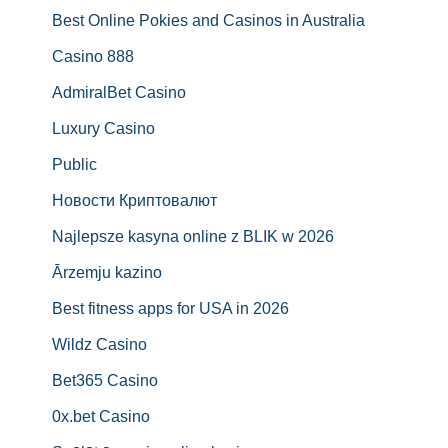
Best Online Pokies and Casinos in Australia
Casino 888
AdmiralBet Casino
Luxury Casino
Public
Новости Криптовалют
Najlepsze kasyna online z BLIK w 2026
Ārzemju kazino
Best fitness apps for USA in 2026
Wildz Casino
Bet365 Casino
0x.bet Casino