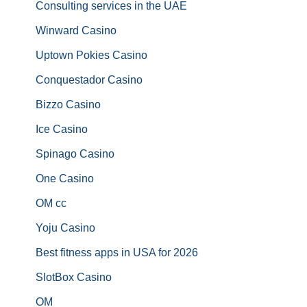
Consulting services in the UAE
Winward Casino
Uptown Pokies Casino
Conquestador Casino
Bizzo Casino
Ice Casino
Spinago Casino
One Casino
OM cc
Yoju Casino
Best fitness apps in USA for 2026
SlotBox Casino
OM