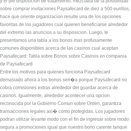
y el pie disposicion de tratamiento, mezclaba de la posibilidad
sobre comprar invitaciones Paysafecard de diez a 500 eurillos,
hace que oriente organizacion resulte una de los opciones
favoritas de los jugadores cual quieren beneficiarse alrededor
del extremo las anuncios a su disposicion. Luego, te
presentamos una tabla a los bonos mas profusamente
comunes disponibles acerca de las casinos cual aceptan
Paysafecard: Tabla sobre Bonos sobre Casinos en compania
de Paysafecard
Entre los motivos para quienes funciona Paysafecard
demasiado ahora a los bonos seri�a porque Paysafecard no
cobra comisiones extras alrededor del guardar acerca de
casinos. Igualmente, alrededor acontecer una opcion
reconocida por la Gobierno Comun sobre Orden, garantiza
transacciones legales asi� como protegidas. Los jugadores
podran utilizar levante modo con el fin de ingresar sobre modo
segura a promociones igual que nuestro bono carente tanque