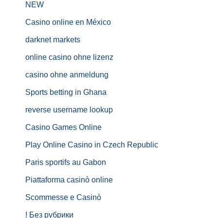
NEW
Casino online en México
darknet markets
online casino ohne lizenz
casino ohne anmeldung
Sports betting in Ghana
reverse username lookup
Casino Games Online
Play Online Casino in Czech Republic
Paris sportifs au Gabon
Piattaforma casinò online
Scommesse e Casinò
! Без рубрики