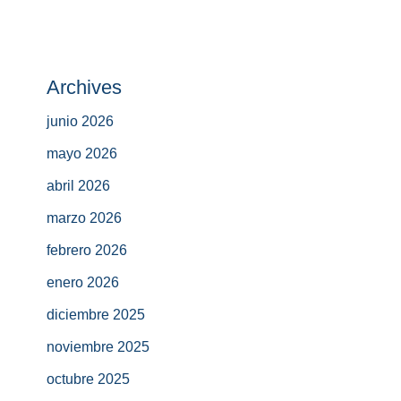
Archives
junio 2026
mayo 2026
abril 2026
marzo 2026
febrero 2026
enero 2026
diciembre 2025
noviembre 2025
octubre 2025