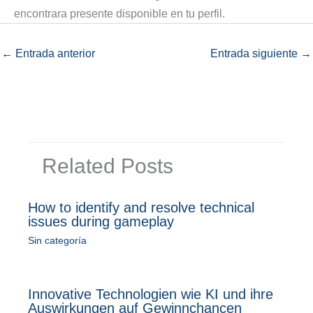
encontrara presente disponible en tu perfil.
←
Entrada anterior
Entrada siguiente
→
Related Posts
How to identify and resolve technical
issues during gameplay
Sin categoría
Innovative Technologien wie KI und ihre
Auswirkungen auf Gewinnchancen