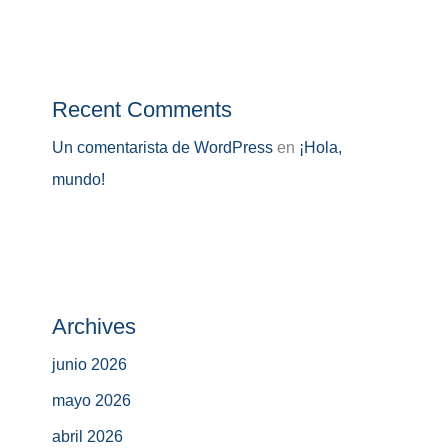
Recent Comments
Un comentarista de WordPress
en
¡Hola,
mundo!
Archives
junio 2026
mayo 2026
abril 2026