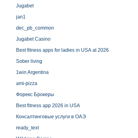
Jugabet
jan1
dec_pb_common
Jugabet Casino
Best fitness apps for ladies in USA at 2026
Sober living
1win Argentina
ami-pizza
Форекс Брокеры
Best fitness app 2026 in USA
Консалтинговые услуги в ОАЭ
ready_text