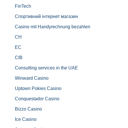
FinTech
Спортивний інтернет магазин
Casino mit Handyrechnung bezahlen
CH
EC
CIB
Consulting services in the UAE
Winward Casino
Uptown Pokies Casino
Conquestador Casino
Bizzo Casino
Ice Casino