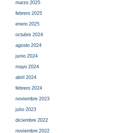
marzo 2025
febrero 2025
enero 2025
octubre 2024
agosto 2024
junio 2024
mayo 2024
abril 2024
febrero 2024
noviembre 2023
julio 2023
diciembre 2022
noviembre 2022