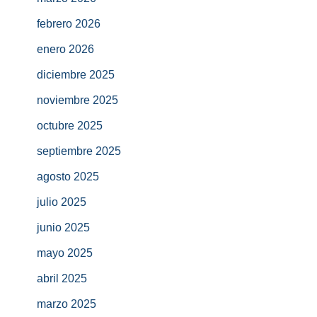
febrero 2026
enero 2026
diciembre 2025
noviembre 2025
octubre 2025
septiembre 2025
agosto 2025
julio 2025
junio 2025
mayo 2025
abril 2025
marzo 2025