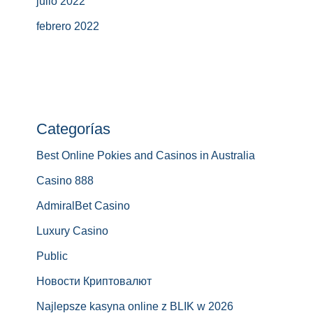
julio 2022
febrero 2022
Categorías
Best Online Pokies and Casinos in Australia
Casino 888
AdmiralBet Casino
Luxury Casino
Public
Новости Криптовалют
Najlepsze kasyna online z BLIK w 2026