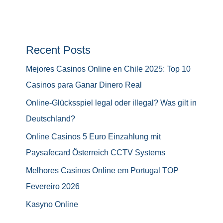
Recent Posts
Mejores Casinos Online en Chile 2025: Top 10
Casinos para Ganar Dinero Real
Online-Glücksspiel legal oder illegal? Was gilt in
Deutschland?
Online Casinos 5 Euro Einzahlung mit
Paysafecard Österreich CCTV Systems
Melhores Casinos Online em Portugal TOP
Fevereiro 2026
Kasyno Online