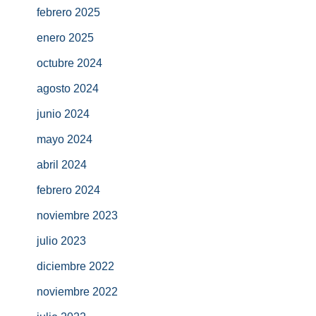
febrero 2025
enero 2025
octubre 2024
agosto 2024
junio 2024
mayo 2024
abril 2024
febrero 2024
noviembre 2023
julio 2023
diciembre 2022
noviembre 2022