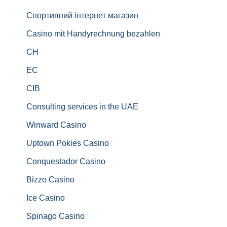
Спортивний інтернет магазин
Casino mit Handyrechnung bezahlen
CH
EC
CIB
Consulting services in the UAE
Winward Casino
Uptown Pokies Casino
Conquestador Casino
Bizzo Casino
Ice Casino
Spinago Casino