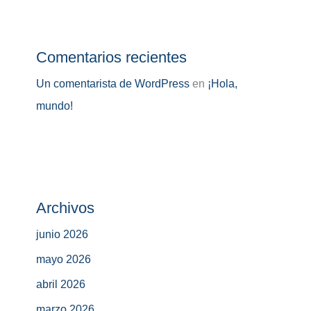
Comentarios recientes
Un comentarista de WordPress
en
¡Hola,
mundo!
Archivos
junio 2026
mayo 2026
abril 2026
marzo 2026