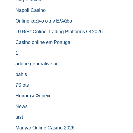
Napoli Casino
Online καζίνο στην Ελλάδα
10 Best Online Trading Platforms Of 2026
Casino online em Portugal
1
adobe generative ai 1
bahis
7Slots
Новости Форекс
News
test
Magyar Online Casino 2026