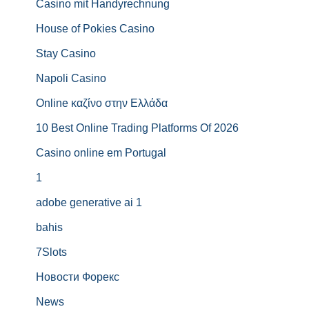
Casino mit Handyrechnung
House of Pokies Casino
Stay Casino
Napoli Casino
Online καζίνο στην Ελλάδα
10 Best Online Trading Platforms Of 2026
Casino online em Portugal
1
adobe generative ai 1
bahis
7Slots
Новости Форекс
News