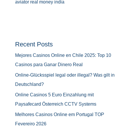
aviator real money india
Recent Posts
Mejores Casinos Online en Chile 2025: Top 10
Casinos para Ganar Dinero Real
Online-Glücksspiel legal oder illegal? Was gilt in
Deutschland?
Online Casinos 5 Euro Einzahlung mit
Paysafecard Österreich CCTV Systems
Melhores Casinos Online em Portugal TOP
Fevereiro 2026