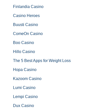
Finlandia Casino
Casino Heroes
Buusti Casino
ComeOn Casino
Boo Casino
Hillo Casino
The 5 Best Apps for Weight Loss
Hopa Casino
Kazoom Casino
Lumi Casino
Lempi Casino
Dux Casino