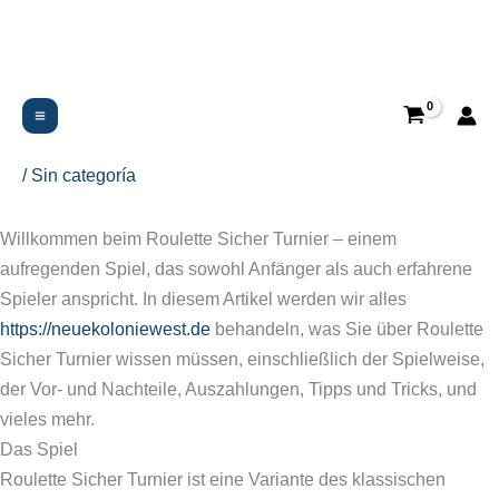
Ir
al
contenido
Roulette Sicher Turnier: Alles,
was Sie wissen müssen
/
Sin categoría
Willkommen beim Roulette Sicher Turnier – einem
aufregenden Spiel, das sowohl Anfänger als auch erfahrene
Spieler anspricht. In diesem Artikel werden wir alles
https://neuekoloniewest.de
behandeln, was Sie über Roulette
Sicher Turnier wissen müssen, einschließlich der Spielweise,
der Vor- und Nachteile, Auszahlungen,
Tipps und Tricks, und
vieles mehr.
Das Spiel
Roulette Sicher Turnier ist eine Variante des klassischen