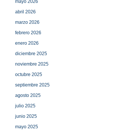
mayo 2026
abril 2026
marzo 2026
febrero 2026
enero 2026
diciembre 2025
noviembre 2025
octubre 2025
septiembre 2025
agosto 2025
julio 2025
junio 2025
mayo 2025