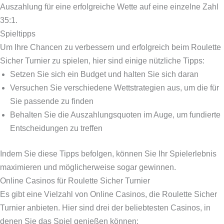
Auszahlung für eine erfolgreiche Wette auf eine einzelne Zahl
35:1.
Spieltipps
Um Ihre Chancen zu verbessern und erfolgreich beim Roulette
Sicher Turnier zu spielen, hier sind einige nützliche Tipps:
Setzen Sie sich ein Budget und halten Sie sich daran
Versuchen Sie verschiedene Wettstrategien aus, um die für
Sie passende zu finden
Behalten Sie die Auszahlungsquoten im Auge, um fundierte
Entscheidungen zu treffen
Indem Sie diese Tipps befolgen, können Sie Ihr Spielerlebnis
maximieren und möglicherweise sogar gewinnen.
Online Casinos für Roulette Sicher Turnier
Es gibt eine Vielzahl von Online Casinos, die Roulette Sicher
Turnier anbieten. Hier sind drei der beliebtesten Casinos, in
denen Sie das Spiel genießen können: