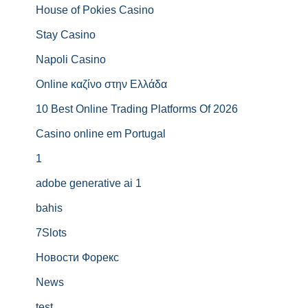
House of Pokies Casino
Stay Casino
Napoli Casino
Online καζίνο στην Ελλάδα
10 Best Online Trading Platforms Of 2026
Casino online em Portugal
1
adobe generative ai 1
bahis
7Slots
Новости Форекс
News
test