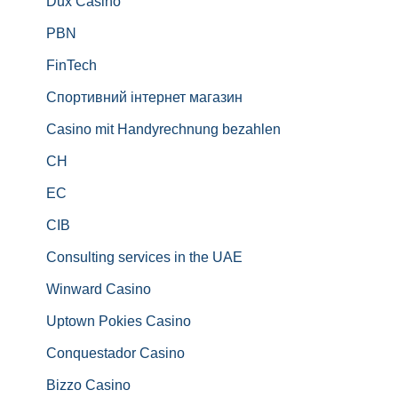
Dux Casino
PBN
FinTech
Спортивний інтернет магазин
Casino mit Handyrechnung bezahlen
CH
EC
CIB
Consulting services in the UAE
Winward Casino
Uptown Pokies Casino
Conquestador Casino
Bizzo Casino