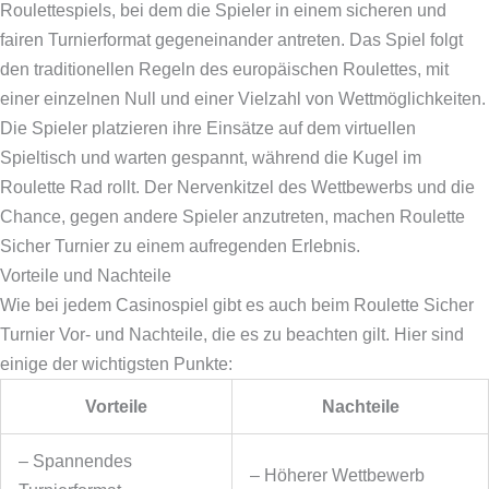
Roulettespiels, bei dem die Spieler in einem sicheren und
fairen Turnierformat gegeneinander antreten. Das Spiel folgt
den traditionellen Regeln des europäischen Roulettes, mit
einer einzelnen Null und einer Vielzahl von Wettmöglichkeiten.
Die Spieler platzieren ihre Einsätze auf dem virtuellen
Spieltisch und warten gespannt, während die Kugel im
Roulette Rad rollt. Der Nervenkitzel des Wettbewerbs und die
Chance, gegen andere Spieler anzutreten, machen Roulette
Sicher Turnier zu einem aufregenden Erlebnis.
Vorteile und Nachteile
Wie bei jedem Casinospiel gibt es auch beim Roulette Sicher
Turnier Vor- und Nachteile, die es zu beachten gilt. Hier sind
einige der wichtigsten Punkte:
Vorteile
Nachteile
– Spannendes
– Höherer Wettbewerb