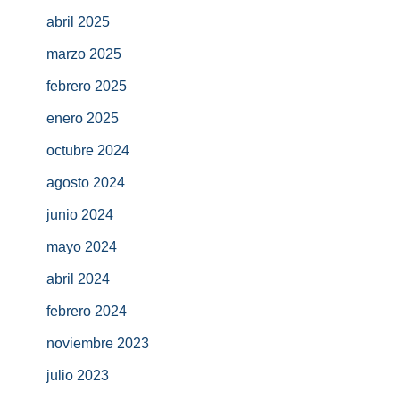
abril 2025
marzo 2025
febrero 2025
enero 2025
octubre 2024
agosto 2024
junio 2024
mayo 2024
abril 2024
febrero 2024
noviembre 2023
julio 2023