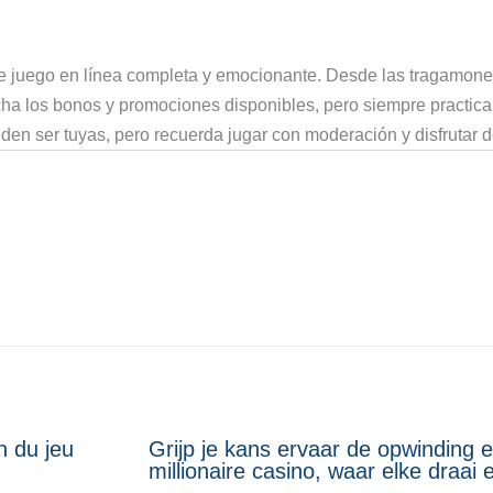
e juego en línea completa y emocionante. Desde las tragamone
a los bonos y promociones disponibles, pero siempre practica e
ueden ser tuyas, pero recuerda jugar con moderación y disfrutar 
n du jeu
Grijp je kans ervaar de opwinding e
millionaire casino, waar elke draai 