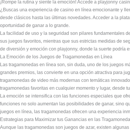
¡Rompe la rutina y siente la emoción! Accede a playjonny casin
¿Buscas una experiencia de casino en línea emocionante y lle
desde clásicos hasta las últimas novedades. Acceder a la plata
oportunidad de ganar a lo grande.
La facilidad de uso y la seguridad son pilares fundamentales de
sus juegos favoritos, mientras que sus estrictas medidas de se
de diversión y emoción con playjonny, donde la suerte podría es
La Emoción de los Juegos de Tragamonedas en Línea
Las tragamonedas en línea son, sin duda, uno de los juegos má
grandes premios, las convierte en una opción atractiva para ju
tragamonedas de video más modernas con temáticas innovadoras, l
tragamonedas favoritas en cualquier momento y lugar, desde tu
La emoción se intensifica con las funciones especiales que of
funciones no solo aumentan las posibilidades de ganar, sino qu
juegos en línea, las tragamonedas ofrecen una experiencia in
Estrategias para Maximizar tus Ganancias en las Tragamoned
Aunque las tragamonedas son juegos de azar, existen algunas es