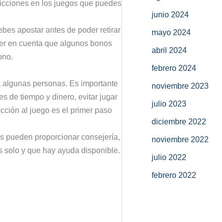
tricciones en los juegos que puedes
junio 2024
ebes apostar antes de poder retirar
mayo 2024
ener en cuenta que algunos bonos
abril 2024
ono.
febrero 2024
a algunas personas. Es importante
noviembre 2023
s de tiempo y dinero, evitar jugar
julio 2023
icción al juego es el primer paso
diciembre 2022
s pueden proporcionar consejería,
noviembre 2022
s solo y que hay ayuda disponible.
julio 2022
febrero 2022