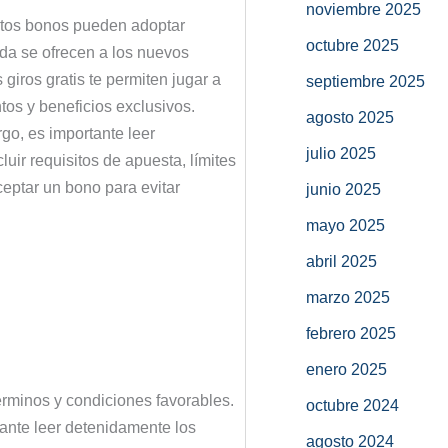
noviembre 2025
stos bonos pueden adoptar
octubre 2025
ida se ofrecen a los nuevos
giros gratis te permiten jugar a
septiembre 2025
tos y beneficios exclusivos.
agosto 2025
o, es importante leer
julio 2025
ir requisitos de apuesta, límites
eptar un bono para evitar
junio 2025
mayo 2025
abril 2025
marzo 2025
febrero 2025
enero 2025
érminos y condiciones favorables.
octubre 2024
tante leer detenidamente los
agosto 2024