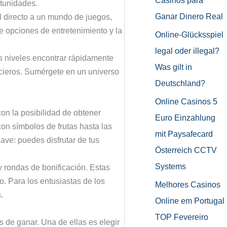
Casinos para
rtunidades.
Ganar Dinero Real
al directo a un mundo de juegos,
e opciones de entretenimiento y la
Online-Glücksspiel
legal oder illegal?
os niveles encontrar rápidamente
Was gilt in
ncieros. Sumérgete en un universo
Deutschland?
Online Casinos 5
on la posibilidad de obtener
Euro Einzahlung
on símbolos de frutas hasta las
mit Paysafecard
ave: puedes disfrutar de tus
Österreich CCTV
Systems
y rondas de bonificación. Estas
. Para los entusiastas de los
Melhores Casinos
.
Online em Portugal
TOP Fevereiro
 de ganar. Una de ellas es elegir