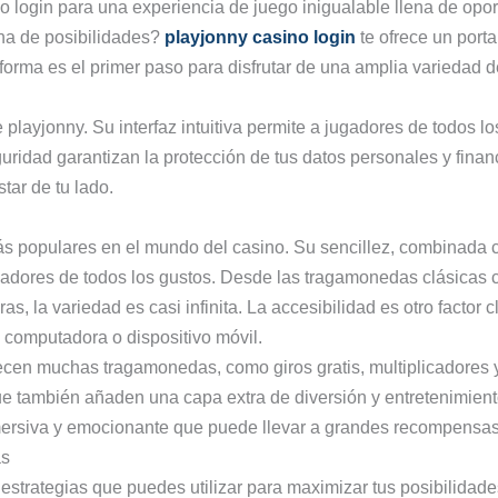
o login para una experiencia de juego inigualable llena de opo
na de posibilidades?
playjonny casino login
te ofrece un port
forma es el primer paso para disfrutar de una amplia variedad d
 playjonny. Su interfaz intuitiva permite a jugadores de todos l
guridad garantizan la protección de tus datos personales y fina
tar de tu lado.
s populares en el mundo del casino. Su sencillez, combinada c
gadores de todos los gustos. Desde las tragamonedas clásicas c
a variedad es casi infinita. La accesibilidad es otro factor cl
 computadora o dispositivo móvil.
recen muchas tragamonedas, como giros gratis, multiplicadores 
e también añaden una capa extra de diversión y entretenimiento
mersiva y emocionante que puede llevar a grandes recompensas
as
trategias que puedes utilizar para maximizar tus posibilidades