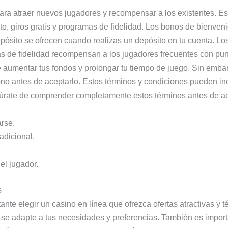
ra atraer nuevos jugadores y recompensar a los existentes. E
o, giros gratis y programas de fidelidad. Los bonos de bienven
pósito se ofrecen cuando realizas un depósito en tu cuenta. Los 
as de fidelidad recompensan a los jugadores frecuentes con pun
umentar tus fondos y prolongar tu tiempo de juego. Sin embarg
 antes de aceptarlo. Estos términos y condiciones pueden inclu
gúrate de comprender completamente estos términos antes de ac
rse.
adicional.
el jugador.
s
te elegir un casino en línea que ofrezca ofertas atractivas y t
r se adapte a tus necesidades y preferencias. También es impor