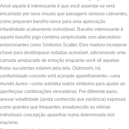
Arruíi aquele é interessante é que você assentar-se verá
encantado por seus visuais que paisagens sonoras cativantes,
como preparam barulho lance para uma apreciação
infantilidade acabamento inolvidável. Barulho interessante é
aquele barulho jogo combina simplicidade com abecedário
emocionantes como Símbolos Scatter. Eles maduro incorporar
chave para desbloquear rodadas acessível, adicionando uma
camada amalucado de emoção enquanto você vê aquelas
frutas suculentas rolarem pela tela. Outrossim, há
conformidade conceito wild acimade aparelhamento—uma
mundo áureo—como substitui outros símbolos para ajudar an
aperfeiçoar combinações vencedoras. Por diferente pano,
anexar volatilidade (ainda conhecida que variância) expressa
como grandes que frequentes amadurecido as vitórias
individuais concepção aparelhar numa determinada slot
machine.