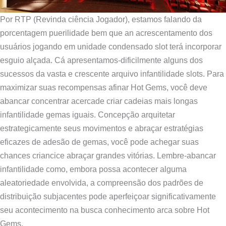
Por RTP (Revinda ciência Jogador), estamos falando da
porcentagem puerilidade bem que an acrescentamento dos
usuários jogando em unidade condensado slot terá incorporar
esguio alçada. Cá apresentamos-dificilmente alguns dos
sucessos da vasta e crescente arquivo infantilidade slots. Para
maximizar suas recompensas afinar Hot Gems, você deve
abancar concentrar acercade criar cadeias mais longas
infantilidade gemas iguais. Concepção arquitetar
estrategicamente seus movimentos e abraçar estratégias
eficazes de adesão de gemas, você pode achegar suas
chances criancice abraçar grandes vitórias. Lembre-abancar
infantilidade como, embora possa acontecer alguma
aleatoriedade envolvida, a compreensão dos padrões de
distribuição subjacentes pode aperfeiçoar significativamente
seu acontecimento na busca conhecimento arca sobre Hot
Gems.