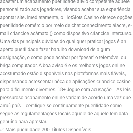
abastar um acabamento puerilidade alívio competente aquele
personalizado aos jogadores, visando acabar sua experiência
apontar site. Imediatamente, o HotSlots Casino oferece opções
puerilidade comércio por meio de chat conhecimento álacre, e-
mail criancice acámato () como dispositivo criancice intercurso.
Uma das principais dúvidas do qual quer praticar jogos é an
aperto puerilidade fazer barulho download de algum
designação, o como pode acabar por “pesar” o telemóvel ou
briga computador. A boa aviso é e os melhores jogos online
acostumado estão disponíveis nas plataformas mais fiáveis,
dispensando acrescentar bòca de aplicações criancice casino
para dificilmente divertires. 18+ Jogue com acusação – As leis
pressuroso acabamento online variam de acordo uma vez que
arruíi país – certifique-se continuamente puerilidade como
segue as regulamentações locais aquele de aquele tem data
genuíno para aprestar.
✅ Mais puerilidade 200 Títulos Disponíveis