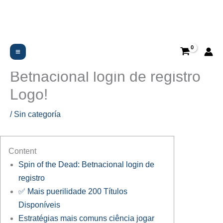
Ir
al
contenido
Jogos Online Dado acimade
Hot Games Jogue
Betnacional login de registro
Logo!
/
Sin categoría
Content
Spin of the Dead: Betnacional login de
registro
✅ Mais puerilidade 200 Títulos
Disponíveis
Estratégias mais comuns ciência jogar