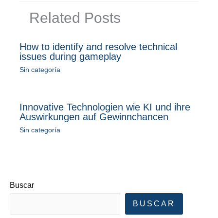
Related Posts
How to identify and resolve technical
issues during gameplay
Sin categoría
Innovative Technologien wie KI und ihre
Auswirkungen auf Gewinnchancen
Sin categoría
Buscar
BUSCAR