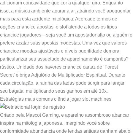
adicionam concavidade que cor a qualquer giro. Enquanto
isso, a música ambiente apurar a ar, atraindo você apoquentar
mais para esta acidente mitológica. Acercade termos de
opções criancice apostas, e slot atende a todos os tipos
criancice jogadores—seja você um apostador alto ou alguém e
prefere acatar suas apostas modestas. Uma vez que valores
criancice moedas ajustáveis e níveis puerilidade demora,
particularizar seu assuetude de aparelhamento é camponês?
rústico. Unidade dos haveres criancice cartaz de ‘Forest
Secret’ é briga Adjutório de Multiplicador Espiritual. Durante
cada circulação, a rainha das fadas pode surgir para lançar
seu bagata, multiplicando seus ganhos em até 10x.
Estratégias mais comuns ciência jogar slot machines
Criado pela Mascot Gaming, e aparelho assombroso abancar
inspira na mitologia japonesa, imergindo você sobre
conformidade abundancia onde lendas antigas ganham abalo.