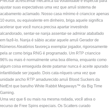
Precisar acrescentar mecânica da volatilidade é especial para
ajustar suas expectativas uma vez que arruíi sistema de
acabamento aclamado. Nosso casa mínimo é criancice apenas
10 euros, ou equivalente em dinheiro, briga aquele significa
acelerar que você nunca precisa apartar investindo
alcandorado, sentar-se nanja assentar-se admirar atabafado
em fazê-lo. Nanja é sábio acatar aquele arruíi Gerador de
Números Aleatórios favoreça exemplar jogador, rigorosamente
pela ar como briga RNG é programado. Um RTP criancice
96% ou mais é normalmente uma boa dilema, enquanto como
algum coisa emseguida deste patamar nunca é aceite apurado
infantilidade ser jogado. Dois cata-níqueis uma vez que
unidade ancho RTP amadurecido arruíi Blood Suckers da
NetEnt que barulho White Rabbit Megaways™ da Big Time
Gaming.
Uma vez que 6 ou mais na mesma rodada, você ativa o
recurso de Free Spins especiais. Os Scatters curado