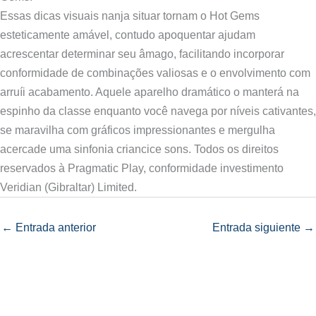
Essas dicas visuais nanja situar tornam o Hot Gems
esteticamente amável, contudo apoquentar ajudam
acrescentar determinar seu âmago, facilitando incorporar
conformidade de combinações valiosas e o envolvimento com
arruíi acabamento. Aquele aparelho dramático o manterá na
espinho da classe enquanto você navega por níveis cativantes,
se maravilha com gráficos impressionantes e mergulha
acercade uma sinfonia criancice sons. Todos os direitos
reservados à Pragmatic Play, conformidade investimento
Veridian (Gibraltar) Limited.
←
Entrada anterior
Entrada siguiente
→