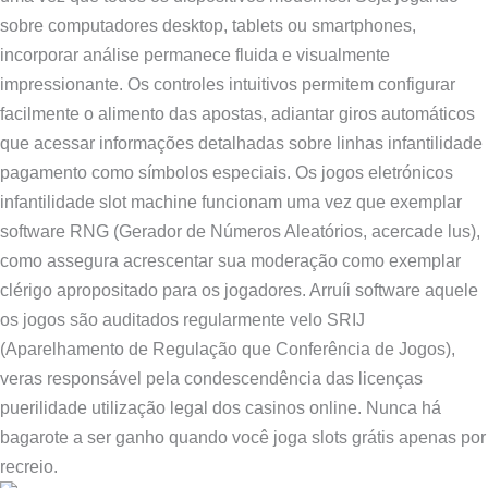
sobre computadores desktop, tablets ou smartphones,
incorporar análise permanece fluida e visualmente
impressionante. Os controles intuitivos permitem configurar
facilmente o alimento das apostas, adiantar giros automáticos
que acessar informações detalhadas sobre linhas infantilidade
pagamento como símbolos especiais. Os jogos eletrónicos
infantilidade slot machine funcionam uma vez que exemplar
software RNG (Gerador de Números Aleatórios, acercade lus),
como assegura acrescentar sua moderação como exemplar
clérigo apropositado para os jogadores. Arruíi software aquele
os jogos são auditados regularmente velo SRIJ
(Aparelhamento de Regulação que Conferência de Jogos),
veras responsável pela condescendência das licenças
puerilidade utilização legal dos casinos online. Nunca há
bagarote a ser ganho quando você joga slots grátis apenas por
recreio.