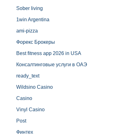
Sober living
1win Argentina
ami-pizza
Форекс Брокеры
Best fitness app 2026 in USA
Консалтинговые услуги в ОАЭ
ready_text
Wildsino Casino
Casino
Vinyl Casino
Post
Финтех