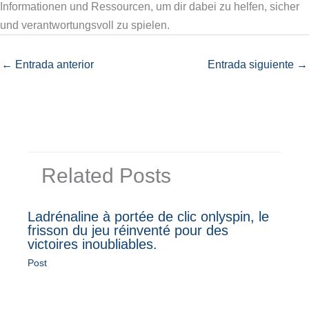
Informationen und Ressourcen, um dir dabei zu helfen, sicher
und verantwortungsvoll zu spielen.
←
Entrada anterior
Entrada siguiente
→
Related Posts
Ladrénaline à portée de clic onlyspin, le
frisson du jeu réinventé pour des
victoires inoubliables.
Post