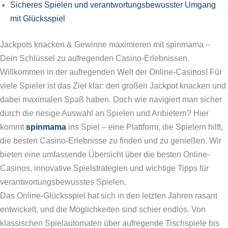
Sicheres Spielen und verantwortungsbewusster Umgang
mit Glücksspiel
Jackpots knacken & Gewinne maximieren mit spinmama –
Dein Schlüssel zu aufregenden Casino-Erlebnissen.
Willkommen in der aufregenden Welt der Online-Casinos! Für
viele Spieler ist das Ziel klar: den großen Jackpot knacken und
dabei maximalen Spaß haben. Doch wie navigiert man sicher
durch die riesige Auswahl an Spielen und Anbietern? Hier
kommt
spinmama
ins Spiel – eine Plattform, die Spielern hilft,
die besten Casino-Erlebnisse zu finden und zu genießen. Wir
bieten eine umfassende Übersicht über die besten Online-
Casinos, innovative Spielstrategien und wichtige Tipps für
verantwortungsbewusstes Spielen.
Das Online-Glücksspiel hat sich in den letzten Jahren rasant
entwickelt, und die Möglichkeiten sind schier endlos. Von
klassischen Spielautomaten über aufregende Tischspiele bis