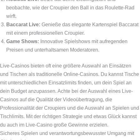
beobachte, wie der Croupier den Ball in das Roulette-Rad
wirft.
Baccarat Live:
Genieße das elegante Kartenspiel Baccarat
mit einem professionellen Croupier.
Game Shows:
Innovative Spielshows mit aufregenden
Preisen und unterhaltsamen Moderatoren.
Live-Casinos bieten oft eine größere Auswahl an Einsätzen
und Tischen als traditionelle Online-Casinos. Du kannst Tische
mit unterschiedlichen Einsatzlimits finden, um dein Spiel an
dein Budget anzupassen. Achte bei der Auswahl eines Live-
Casinos auf die Qualität der Videoübertragung, die
Professionalität der Croupiers und die Auswahl an Spielen und
Tischlimits. Mit der richtigen Strategie und etwas Glück kannst
du auch im Live-Casino große Gewinne erzielen.
Sicheres Spielen und verantwortungsbewusster Umgang mit