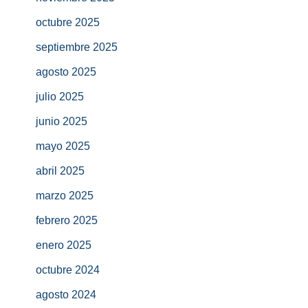
octubre 2025
septiembre 2025
agosto 2025
julio 2025
junio 2025
mayo 2025
abril 2025
marzo 2025
febrero 2025
enero 2025
octubre 2024
agosto 2024