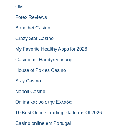
OM
Forex Reviews
Bondibet Casino
Crazy Star Casino
My Favorite Healthy Apps for 2026
Casino mit Handyrechnung
House of Pokies Casino
Stay Casino
Napoli Casino
Online καζίνο στην Ελλάδα
10 Best Online Trading Platforms Of 2026
Casino online em Portugal