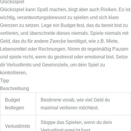
Glücksspiel
Glücksspiel kann Spaß machen, birgt aber auch Risiken. Es ist
wichtig, verantwortungsbewusst zu spielen und sich klare
Grenzen zu setzen. Lege ein Budget fest, das du bereit bist zu
verlieren, und überschreite dieses niemals. Spiele niemals mit
Geld, das du für andere Zwecke benötigst, wie z.B. Miete,
Lebensmittel oder Rechnungen. Nimm dir regelmäßig Pausen
und spiele nicht, wenn du gestresst oder emotional bist. Setze
dir Verlustlimits und Gewinnziele, um dein Spiel zu
kontrollieren.
Tipp
Beschreibung
Budget
Bestimme vorab, wie viel Geld du
festlegen
maximal verlieren möchtest.
Stoppe das Spielen, wenn du dein
Verlustlimits
Verlustlimit erreicht hast.