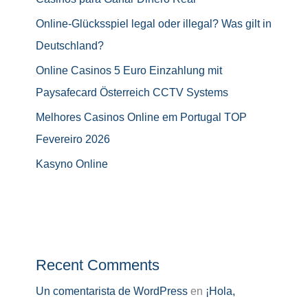
Online-Glücksspiel legal oder illegal? Was gilt in
Deutschland?
Online Casinos 5 Euro Einzahlung mit
Paysafecard Österreich CCTV Systems
Melhores Casinos Online em Portugal TOP
Fevereiro 2026
Kasyno Online
Recent Comments
Un comentarista de WordPress
en
¡Hola,