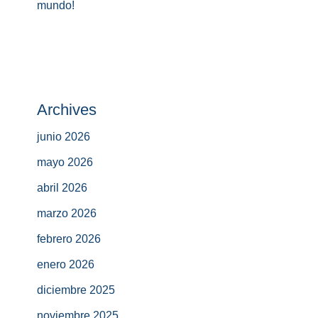
mundo!
Archives
junio 2026
mayo 2026
abril 2026
marzo 2026
febrero 2026
enero 2026
diciembre 2025
noviembre 2025