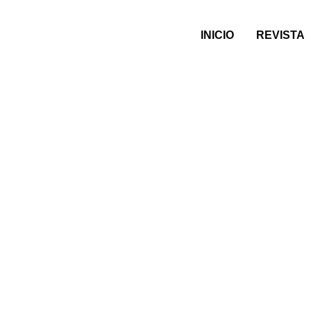
INICIO
REVISTA
Nam.1250