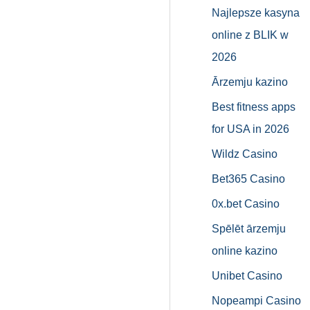
Najlepsze kasyna
online z BLIK w
2026
Ārzemju kazino
Best fitness apps
for USA in 2026
Wildz Casino
Bet365 Casino
0x.bet Casino
Spēlēt ārzemju
online kazino
Unibet Casino
Nopeampi Casino