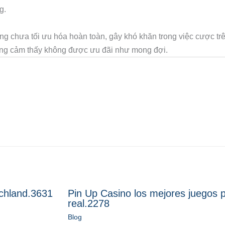
g.
g chưa tối ưu hóa hoàn toàn, gây khó khăn trong việc cược trên
ùng cảm thấy không được ưu đãi như mong đợi.
schland.3631
Pin Up Casino los mejores juegos 
real.2278
Blog