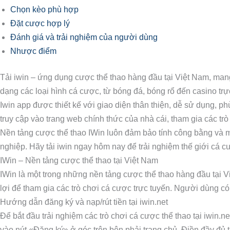
Chọn kèo phù hợp
Đặt cược hợp lý
Đánh giá và trải nghiệm của người dùng
Nhược điểm
Tải iwin – ứng dụng cược thể thao hàng đầu tại Việt Nam, mang
dạng các loại hình cá cược, từ bóng đá, bóng rổ đến casino trự
Iwin app được thiết kế với giao diện thân thiện, dễ sử dụng, 
truy cập vào trang web chính thức của nhà cái, tham gia các tr
Nền tảng cược thể thao IWin luôn đảm bảo tính công bằng và mi
nghiệp. Hãy tải iwin ngay hôm nay để trải nghiệm thế giới cá c
IWin – Nền tảng cược thể thao tại Việt Nam
IWin là một trong những nền tảng cược thể thao hàng đầu tại V
lợi để tham gia các trò chơi cá cược trực tuyến. Người dùng có 
Hướng dẫn đăng ký và nạp/rút tiền tại iwin.net
Để bắt đầu trải nghiệm các trò chơi cá cược thể thao tại iwin.n
vào nút «Đăng ký» ở góc trên bên phải trang chủ. Điền đầy đủ t