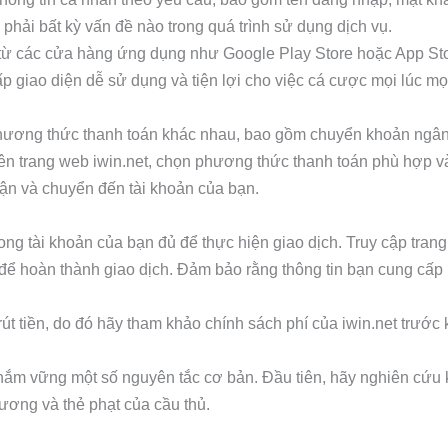
phải bất kỳ vấn đề nào trong quá trình sử dụng dịch vụ.
từ các cửa hàng ứng dụng như Google Play Store hoặc App Store
giao diện dễ sử dụng và tiện lợi cho việc cá cược mọi lúc mọi
 phương thức thanh toán khác nhau, bao gồm chuyển khoản ngân
» trên trang web iwin.net, chọn phương thức thanh toán phù hợp
ận và chuyển đến tài khoản của bạn.
ong tài khoản của bạn đủ để thực hiện giao dịch. Truy cập trang 
hoàn thành giao dịch. Đảm bảo rằng thông tin bạn cung cấp là 
út tiền, do đó hãy tham khảo chính sách phí của iwin.net trước k
n nắm vững một số nguyên tắc cơ bản. Đầu tiên, hãy nghiên cứu 
hương và thẻ phạt của cầu thủ.