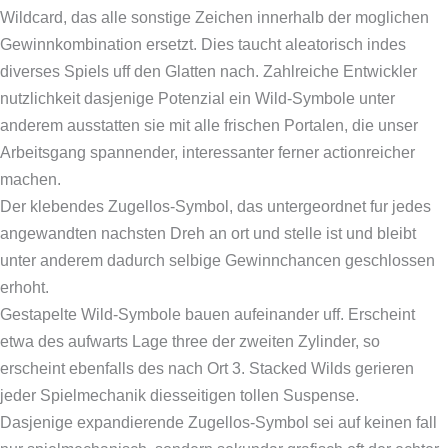
Wildcard, das alle sonstige Zeichen innerhalb der moglichen
Gewinnkombination ersetzt. Dies taucht aleatorisch indes
diverses Spiels uff den Glatten nach. Zahlreiche Entwickler
nutzlichkeit dasjenige Potenzial ein Wild-Symbole unter
anderem ausstatten sie mit alle frischen Portalen, die unser
Arbeitsgang spannender, interessanter ferner actionreicher
machen.
Der klebendes Zugellos-Symbol, das untergeordnet fur jedes
angewandten nachsten Dreh an ort und stelle ist und bleibt
unter anderem dadurch selbige Gewinnchancen geschlossen
erhoht.
Gestapelte Wild-Symbole bauen aufeinander uff. Erscheint
etwa des aufwarts Lage three der zweiten Zylinder, so
erscheint ebenfalls des nach Ort 3. Stacked Wilds gerieren
jeder Spielmechanik diesseitigen tollen Suspense.
Dasjenige expandierende Zugellos-Symbol sei auf keinen fall