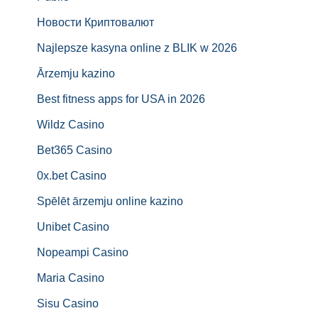
Новости Криптовалют
Najlepsze kasyna online z BLIK w 2026
Ārzemju kazino
Best fitness apps for USA in 2026
Wildz Casino
Bet365 Casino
0x.bet Casino
Spēlēt ārzemju online kazino
Unibet Casino
Nopeampi Casino
Maria Casino
Sisu Casino