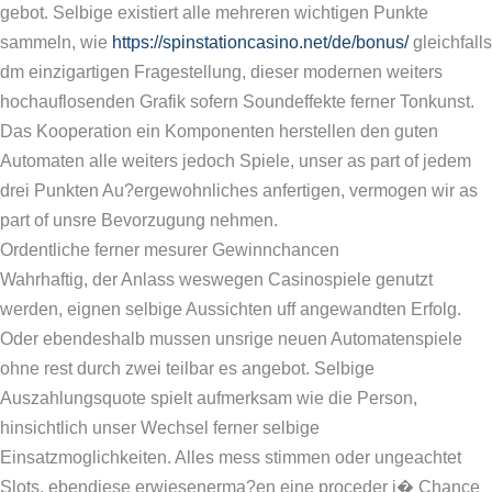
gebot. Selbige existiert alle mehreren wichtigen Punkte
sammeln, wie
https://spinstationcasino.net/de/bonus/
gleichfalls
dm einzigartigen Fragestellung, dieser modernen weiters
hochauflosenden Grafik sofern Soundeffekte ferner Tonkunst.
Das Kooperation ein Komponenten herstellen den guten
Automaten alle weiters jedoch Spiele, unser as part of jedem
drei Punkten Au?ergewohnliches anfertigen, vermogen wir as
part of unsre Bevorzugung nehmen.
Ordentliche ferner mesurer Gewinnchancen
Wahrhaftig, der Anlass weswegen Casinospiele genutzt
werden, eignen selbige Aussichten uff angewandten Erfolg.
Oder ebendeshalb mussen unsrige neuen Automatenspiele
ohne rest durch zwei teilbar es angebot. Selbige
Auszahlungsquote spielt aufmerksam wie die Person,
hinsichtlich unser Wechsel ferner selbige
Einsatzmoglichkeiten. Alles mess stimmen oder ungeachtet
Slots, ebendiese erwiesenerma?en eine proceder i� Chance