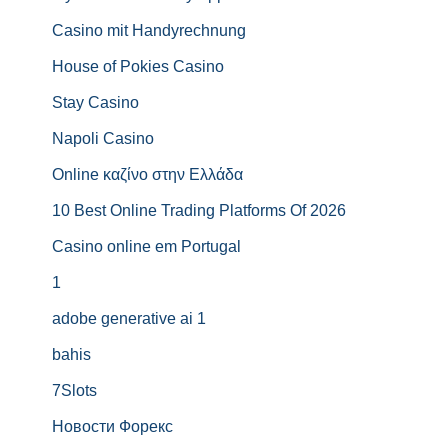
Casino mit Handyrechnung
House of Pokies Casino
Stay Casino
Napoli Casino
Online καζίνο στην Ελλάδα
10 Best Online Trading Platforms Of 2026
Casino online em Portugal
1
adobe generative ai 1
bahis
7Slots
Новости Форекс