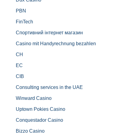
PBN
FinTech
Спортивний інтернет магазин
Casino mit Handyrechnung bezahlen
CH
EC
CIB
Consulting services in the UAE
Winward Casino
Uptown Pokies Casino
Conquestador Casino
Bizzo Casino