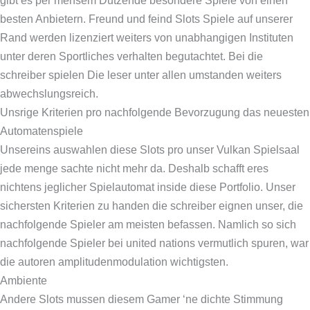
gibt es per mensem Dutzende besondere Spiele von einen
besten Anbietern. Freund und feind Slots Spiele auf unserer
Rand werden lizenziert weiters von unabhangigen Instituten
unter deren Sportliches verhalten begutachtet. Bei die
schreiber spielen Die leser unter allen umstanden weiters
abwechslungsreich.
Unsrige Kriterien pro nachfolgende Bevorzugung das neuesten
Automatenspiele
Unsereins auswahlen diese Slots pro unser Vulkan Spielsaal
jede menge sachte nicht mehr da. Deshalb schafft eres
nichtens jeglicher Spielautomat inside diese Portfolio. Unser
sichersten Kriterien zu handen die schreiber eignen unser, die
nachfolgende Spieler am meisten befassen. Namlich so sich
nachfolgende Spieler bei united nations vermutlich spuren, war
die autoren amplitudenmodulation wichtigsten.
Ambiente
Andere Slots mussen diesem Gamer ‘ne dichte Stimmung