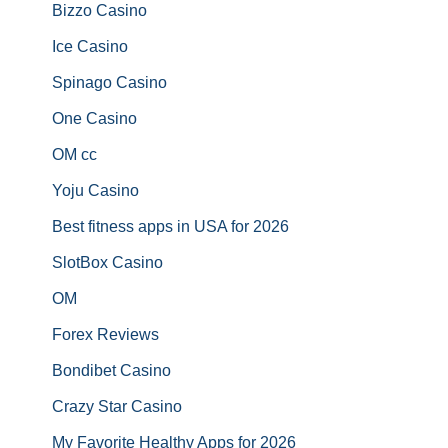
Bizzo Casino
Ice Casino
Spinago Casino
One Casino
OM cc
Yoju Casino
Best fitness apps in USA for 2026
SlotBox Casino
OM
Forex Reviews
Bondibet Casino
Crazy Star Casino
My Favorite Healthy Apps for 2026