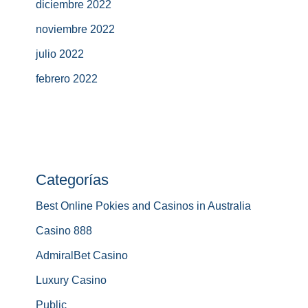
diciembre 2022
noviembre 2022
julio 2022
febrero 2022
Categorías
Best Online Pokies and Casinos in Australia
Casino 888
AdmiralBet Casino
Luxury Casino
Public