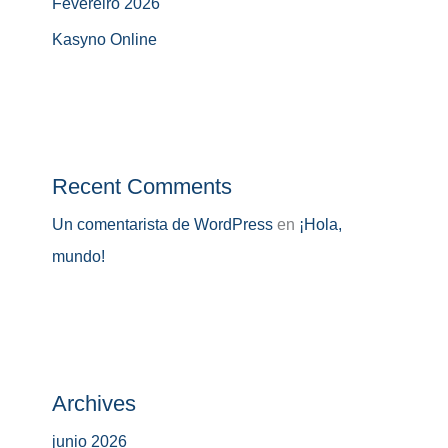
Fevereiro 2026
Kasyno Online
Recent Comments
Un comentarista de WordPress
en
¡Hola,
mundo!
Archives
junio 2026