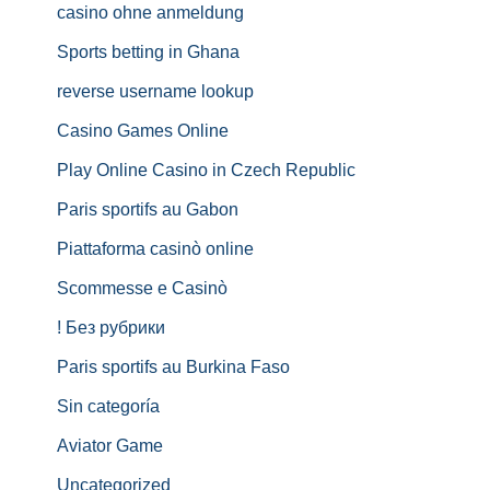
casino ohne anmeldung
Sports betting in Ghana
reverse username lookup
Casino Games Online
Play Online Casino in Czech Republic
Paris sportifs au Gabon
Piattaforma casinò online
Scommesse e Casinò
! Без рубрики
Paris sportifs au Burkina Faso
Sin categoría
Aviator Game
Uncategorized