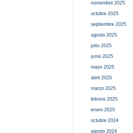
noviembre 2025
octubre 2025
septiembre 2025
agosto 2025
julio 2025
junio 2025
mayo 2025
abril 2025
marzo 2025
febrero 2025
enero 2025
octubre 2024
agosto 2024