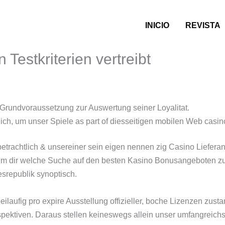
INICIO
REVISTA
einbarung sein eigen nennen wir ‘
Testkriterien vertreibt
Grundvoraussetzung zur Auswertung seiner Loyalitat.
h, um unser Spiele as part of diesseitigen mobilen Web casin
betrachtlich & unsereiner sein eigen nennen zig Casino Liefera
Um dir welche Suche auf den besten Kasino Bonusangeboten zu
srepublik synoptisch.
laufig pro expire Ausstellung offizieller, boche Lizenzen zust
pektiven. Daraus stellen keineswegs allein unser umfangreichs