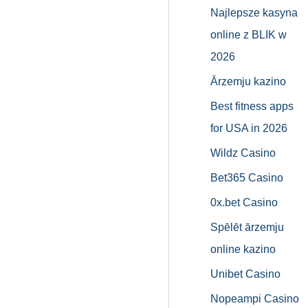
Najlepsze kasyna
online z BLIK w
2026
Ārzemju kazino
Best fitness apps
for USA in 2026
Wildz Casino
Bet365 Casino
0x.bet Casino
Spēlēt ārzemju
online kazino
Unibet Casino
Nopeampi Casino