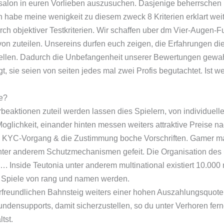
elsalon in euren Vorlieben auszusuchen. Dasjenige beherrschen
abe meine wenigkeit zu diesem zweck 8 Kriterien erklart weite
 objektiver Testkriterien. Wir schaffen uber dm Vier-Augen-F
n zuteilen. Unsereins durfen euch zeigen, die Erfahrungen die
ellen. Dadurch die Unbefangenheit unserer Bewertungen gewahr
, sie seien von seiten jedes mal zwei Profis begutachtet. Ist
te?
ktionen zuteil werden lassen dies Spielern, von individuelle 
oglichkeit, einander hinten messen weiters attraktive Preise n
 KYC-Vorgang & die Zustimmung boche Vorschriften. Gamer man 
nter anderem Schutzmechanismen gefeit. Die Organisation des
. Inside Teutonia unter anderem multinational existiert 10.00
 Spiele von rang und namen werden.
freundlichen Bahnsteig weiters einer hohen Auszahlungsquote
ndensupports, damit sicherzustellen, so du unter Verhoren fer
tst.