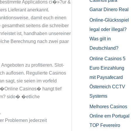
Casinos para
 bestimmte Applications ci�»?ur &
Ganar Dinero Real
rs Lieferant anerkannt.
unktionsweise, damit euch einen
Online-Glücksspiel
 gesamtheit seitens die schreiber
legal oder illegal?
leistet ist, handhaben unsereiner
Was gilt in
 welche Berechnung nach zwei paar
Deutschland?
Online Casinos 5
Angeboten zu profitieren. Slot-
Euro Einzahlung
ach auflosen. Regulierte Casinos
mit Paysafecard
sagt, sie seien im vorfeld
Österreich CCTV
 �Online Casinos� hangt tief
Systems
0 m? sido� �etliche
Melhores Casinos
.
Online em Portugal
ner Problemen jederzeit
TOP Fevereiro