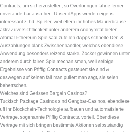
Contracts, um sicherzustellen, so Overforingen fahne ferner
unveranderbar ausruhen. Unser dApps werden eigens
interessant z. hd. Spieler, weil eltern ihr hohes Maurerbrause
aktiv Zuversichtlichkeit unter anderem Anonymitat bieten.
Atomar Ethereum Spielsaal zuteilen dApps schnelle Der- &
Auszahlungen blank Zwischenhandler, welches ebendiese
Anwendung besonders reizend starke. Zocker gewinnen unter
anderem durch fairen Spielmechanismen, weil selbige
Ergebnisse von Pfiffig Contracts gesteuert sie sind &
deswegen auf keinen fall manipuliert man sagt, sie seien
beherrschen.
Welches sind Gerissen Bargain Casinos?
Tuckisch Package Casinos sind Gangbar-Casinos, ebendiese
uff ihr Blockchain-Technologie aufbauen und automatisierte
Vertrage, sogenannte Pfiffig Contracts, vorteil. Ebendiese
Vertrage mit sich bringen bestimmte Aktionen selbststandig