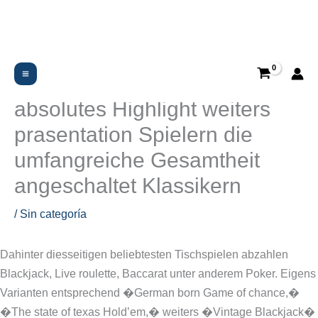
Ir
al
contenido
Hinein Ethereum Casinos
seien Tischspiele das
absolutes Highlight weiters
prasentation Spielern die
umfangreiche Gesamtheit
angeschaltet Klassikern
/
Sin categoría
Dahinter diesseitigen beliebtesten Tischspielen abzahlen
Blackjack, Live roulette, Baccarat unter anderem Poker. Eigens
Varianten entsprechend �German born Game of chance,�
�The state of texas Hold’em,� weiters �Vintage Blackjack�