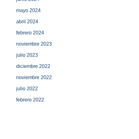
mayo 2024
abril 2024
febrero 2024
noviembre 2023
julio 2023
diciembre 2022
noviembre 2022
julio 2022
febrero 2022