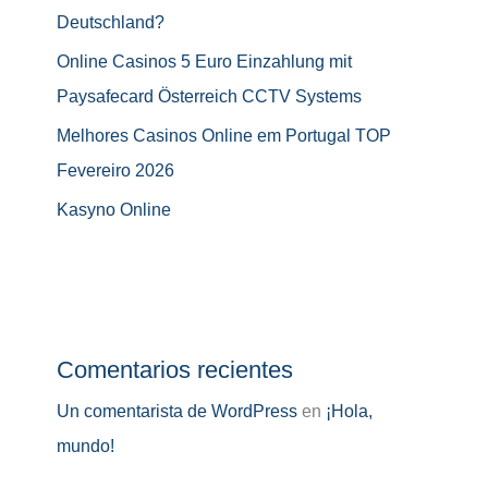
Deutschland?
Online Casinos 5 Euro Einzahlung mit
Paysafecard Österreich CCTV Systems
Melhores Casinos Online em Portugal TOP
Fevereiro 2026
Kasyno Online
Comentarios recientes
Un comentarista de WordPress
en
¡Hola,
mundo!