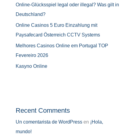
Online-Glücksspiel legal oder illegal? Was gilt in
Deutschland?
Online Casinos 5 Euro Einzahlung mit
Paysafecard Österreich CCTV Systems
Melhores Casinos Online em Portugal TOP
Fevereiro 2026
Kasyno Online
Recent Comments
Un comentarista de WordPress
en
¡Hola,
mundo!