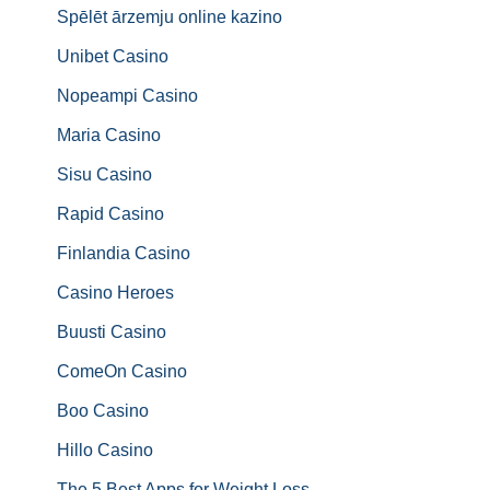
Spēlēt ārzemju online kazino
Unibet Casino
Nopeampi Casino
Maria Casino
Sisu Casino
Rapid Casino
Finlandia Casino
Casino Heroes
Buusti Casino
ComeOn Casino
Boo Casino
Hillo Casino
The 5 Best Apps for Weight Loss