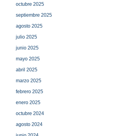
octubre 2025
septiembre 2025
agosto 2025
julio 2025
junio 2025
mayo 2025
abril 2025
marzo 2025
febrero 2025
enero 2025
octubre 2024
agosto 2024
junio 2024