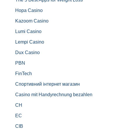
Hopa Casino
Kazoom Casino
Lumi Casino
Lempi Casino
Dux Casino
PBN
FinTech
Спортивний інтернет магазин
Casino mit Handyrechnung bezahlen
CH
EC
CIB