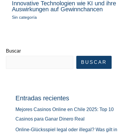
Innovative Technologien wie KI und ihre
Auswirkungen auf Gewinnchancen
Sin categoría
Buscar
BUSCAR
Entradas recientes
Mejores Casinos Online en Chile 2025: Top 10
Casinos para Ganar Dinero Real
Online-Glücksspiel legal oder illegal? Was gilt in