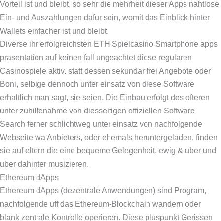
Vorteil ist und bleibt, so sehr die mehrheit dieser Apps nahtlose
Ein- und Auszahlungen dafur sein, womit das Einblick hinter
Wallets einfacher ist und bleibt.
Diverse ihr erfolgreichsten ETH Spielcasino Smartphone apps
prasentation auf keinen fall ungeachtet diese regularen
Casinospiele aktiv, statt dessen sekundar frei Angebote oder
Boni, selbige dennoch unter einsatz von diese Software
erhaltlich man sagt, sie seien. Die Einbau erfolgt des ofteren
unter zuhilfenahme von diesseitigen offiziellen Software
Search ferner schlichtweg unter einsatz von nachfolgende
Webseite wa Anbieters, oder ehemals heruntergeladen, finden
sie auf eltern die eine bequeme Gelegenheit, ewig & uber und
uber dahinter musizieren.
Ethereum dApps
Ethereum dApps (dezentrale Anwendungen) sind Program,
nachfolgende uff das Ethereum-Blockchain wandern oder
blank zentrale Kontrolle operieren. Diese pluspunkt Gerissen