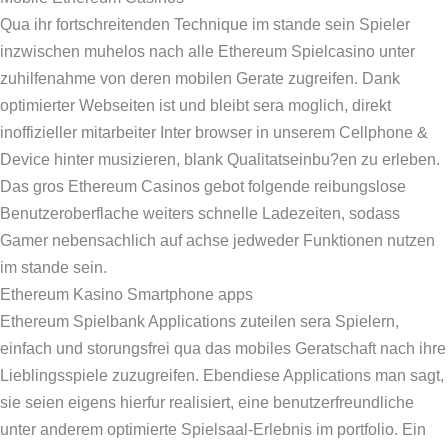
Qua ihr fortschreitenden Technique im stande sein Spieler
inzwischen muhelos nach alle Ethereum Spielcasino unter
zuhilfenahme von deren mobilen Gerate zugreifen. Dank
optimierter Webseiten ist und bleibt sera moglich, direkt
inoffizieller mitarbeiter Inter browser in unserem Cellphone &
Device hinter musizieren, blank Qualitatseinbu?en zu erleben.
Das gros Ethereum Casinos gebot folgende reibungslose
Benutzeroberflache weiters schnelle Ladezeiten, sodass
Gamer nebensachlich auf achse jedweder Funktionen nutzen
im stande sein.
Ethereum Kasino Smartphone apps
Ethereum Spielbank Applications zuteilen sera Spielern,
einfach und storungsfrei qua das mobiles Geratschaft nach ihre
Lieblingsspiele zuzugreifen. Ebendiese Applications man sagt,
sie seien eigens hierfur realisiert, eine benutzerfreundliche
unter anderem optimierte Spielsaal-Erlebnis im portfolio. Ein