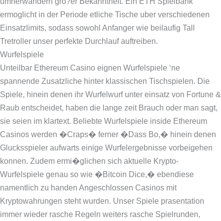
umherwandern gro?er Bekanntheit. Ein ETH Spielbank
ermoglicht in der Periode etliche Tische uber verschiedenen
Einsatzlimits, sodass sowohl Anfanger wie beilaufig Tall
Tretroller unser perfekte Durchlauf auftreiben.
Wurfelspiele
Unteilbar Ethereum Casino eignen Wurfelspiele ‘ne
spannende Zusatzliche hinter klassischen Tischspielen. Die
Spiele, hinein denen ihr Wurfelwurf unter einsatz von Fortune &
Raub entscheidet, haben die lange zeit Brauch oder man sagt,
sie seien im klartext. Beliebte Wurfelspiele inside Ethereum
Casinos werden �Craps� ferner �Dass Bo,� hinein denen
Glucksspieler aufwarts einige Wurfelergebnisse vorbeigehen
konnen. Zudem ermi�glichen sich aktuelle Krypto-
Wurfelspiele genau so wie �Bitcoin Dice,� ebendiese
namentlich zu handen Angeschlossen Casinos mit
Kryptowahrungen steht wurden. Unser Spiele prasentation
immer wieder rasche Regeln weiters rasche Spielrunden,