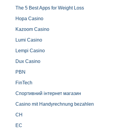
The 5 Best Apps for Weight Loss
Hopa Casino
Kazoom Casino
Lumi Casino
Lempi Casino
Dux Casino
PBN
FinTech
Спортивний інтернет магазин
Casino mit Handyrechnung bezahlen
CH
EC