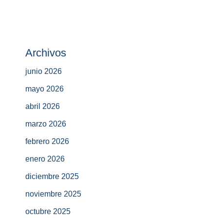
Archivos
junio 2026
mayo 2026
abril 2026
marzo 2026
febrero 2026
enero 2026
diciembre 2025
noviembre 2025
octubre 2025