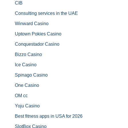
CIB
Consulting services in the UAE
Winward Casino
Uptown Pokies Casino
Conquestador Casino
Bizzo Casino
Ice Casino
Spinago Casino
One Casino
OM cc
Yoju Casino
Best fitness apps in USA for 2026
SlotBox Casino