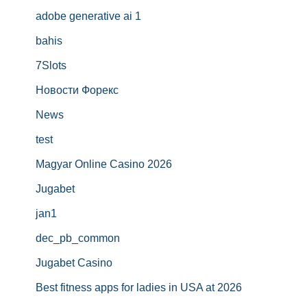
adobe generative ai 1
bahis
7Slots
Новости Форекс
News
test
Magyar Online Casino 2026
Jugabet
jan1
dec_pb_common
Jugabet Casino
Best fitness apps for ladies in USA at 2026