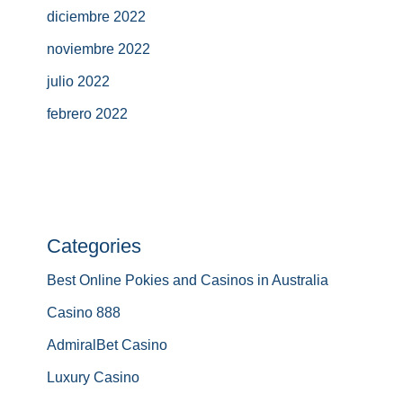
diciembre 2022
noviembre 2022
julio 2022
febrero 2022
Categories
Best Online Pokies and Casinos in Australia
Casino 888
AdmiralBet Casino
Luxury Casino