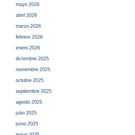
mayo 2026
abril 2026
marzo 2026
febrero 2026
enero 2026
diciembre 2025
noviembre 2025
octubre 2025
septiembre 2025
agosto 2025
julio 2025
junio 2025
mayo 2025