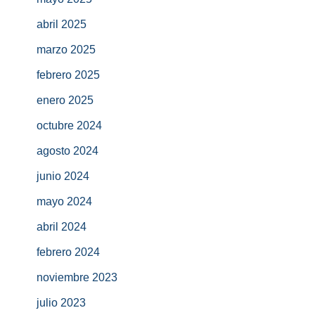
abril 2025
marzo 2025
febrero 2025
enero 2025
octubre 2024
agosto 2024
junio 2024
mayo 2024
abril 2024
febrero 2024
noviembre 2023
julio 2023