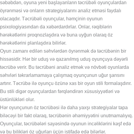
səbəbdən, oyuna yeni başlayanların təcrübəli oyunçulardan
öyrənməsi və onların strategiyalarını analiz etməsi faydalı
olacaqdır. Təcrübəli oyunçular, həmçinin oyunun
psixologiyasından da xəbərdardırlar. Onlar, rəqiblərin
hərəkətlərini proqnozlaşdıra və buna uyğun olaraq öz
hərəkətlərini planlaşdıra bilirlər.
Oyun zamanı edilən səhvlərdən öyrənmək də təcrübənin bir
hissəsidir. Hər bir uduş və qazanılmış uduş oyunçuya dəyərli
təcrübə verir. Bu təcrübəni analiz etmək və növbəti oyunlarda
səhvləri təkrarlamamaya çalışmaq oyunçunun uğur şansını
artırır. Təcrübə ilə oyunçu özünə xas bir oyun stili formalaşdırır.
Bu stili digər oyunçulardan fərqləndirən xüsusiyyətləri və
üstünlükləri olur.
Hər oyunçunun öz təcrübəsi ilə daha yaxşı strategiyalar tapa
biləcəyi bir fakt olaraq, təcrübənin əhəmiyyətini unutmamalıyıq.
Oyunçular, təcrübələri sayəsində oyunun incəliklərini kəşf edə
və bu bilikləri öz uğurları üçün istifadə edə bilərlər.