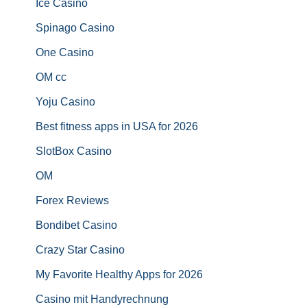
Ice Casino
Spinago Casino
One Casino
OM cc
Yoju Casino
Best fitness apps in USA for 2026
SlotBox Casino
OM
Forex Reviews
Bondibet Casino
Crazy Star Casino
My Favorite Healthy Apps for 2026
Casino mit Handyrechnung