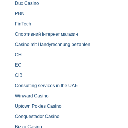
Dux Casino
PBN
FinTech
Спортивний інтернет магазин
Casino mit Handyrechnung bezahlen
CH
EC
CIB
Consulting services in the UAE
Winward Casino
Uptown Pokies Casino
Conquestador Casino
Bizzo Casino