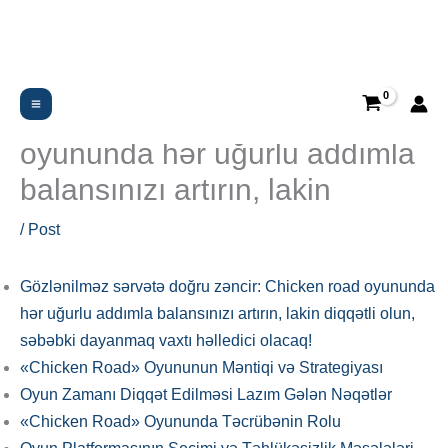
Ir
al
contenido
Gözlənilməz sərvətə doğru
zəncir Chicken road
oyununda hər uğurlu addımla
balansınızı artırın, lakin
/
Post
Gözlənilməz sərvətə doğru zəncir: Chicken road oyununda
hər uğurlu addımla balansınızı artırın, lakin diqqətli olun,
səbəbki dayanmaq vaxtı həlledici olacaq!
«Chicken Road» Oyununun Məntiqi və Strategiyası
Oyun Zamanı Diqqət Edilməsi Lazım Gələn Nəqətlər
«Chicken Road» Oyununda Təcrübənin Rolu