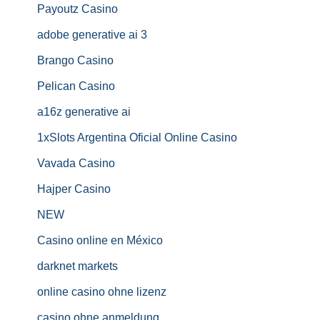
Payoutz Casino
adobe generative ai 3
Brango Casino
Pelican Casino
a16z generative ai
1xSlots Argentina Oficial Online Casino
Vavada Casino
Hajper Casino
NEW
Casino online en México
darknet markets
online casino ohne lizenz
casino ohne anmeldung