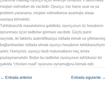
çıxarılma məbləği oyunçu üçün əlverişli olmalıdır. Platformada
müştəri xidmətləri də vacibdir. Oyunçu, hər hansı sual və ya
problem yaranarsa, müştəri xidmətlərinə asanlıqla əlaqə
saxlaya bilməlidır.
Təhlükəsizlik məsələlərinə gəldikdə, oyunçunun öz hesabının
qorunması üçün tədbirlər görməsi vacibdir. Güçlü parol
seçmək, iki faktorlu autentifikasiya istifadə etmək və şifrelənmiş
bağlantılardan istifadə etmək oyunçu hesabının təhlükəsizliyini
artırır. Həmçinin, oyunçu fərdi məlumatlarını heç kimlə
paylaşmamalıdır. Bütün bu tədbirlər oyunçunun təhlükəsiz bir
şəkildə “chicken road” oyununu oynamağına kömək edir.
←
Entrada anterior
Entrada siguiente
→