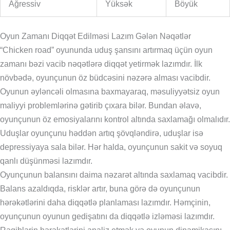
Ağressiv
Yüksək
Böyük
Oyun Zamanı Diqqət Edilməsi Lazım Gələn Nəqətlər
“Chicken road” oyununda uduş şansını artırmaq üçün oyun
zamanı bəzi vacib nəqətlərə diqqət yetirmək lazımdır. İlk
növbədə, oyunçunun öz büdcəsini nəzərə alması vacibdir.
Oyunun əyləncəli olmasına baxmayaraq, məsuliyyətsiz oyun
maliyyi problemlərinə gətirib çıxara bilər. Bundan əlavə,
oyunçunun öz emosiyalarını kontrol altında saxlamağı olmalıdır.
Uduşlar oyunçunu həddən artıq şövqləndirə, uduşlar isə
depressiyaya sala bilər. Hər halda, oyunçunun sakit və soyuq
qanlı düşünməsi lazımdır.
Oyunçunun balansını daima nəzarət altında saxlamaq vacibdir.
Balans azaldıqda, risklər artır, buna görə də oyunçunun
hərəkətlərini daha diqqətlə planlaması lazımdır. Həmçinin,
oyunçunun oyunun gedişatını da diqqətlə izləməsi lazımdır.