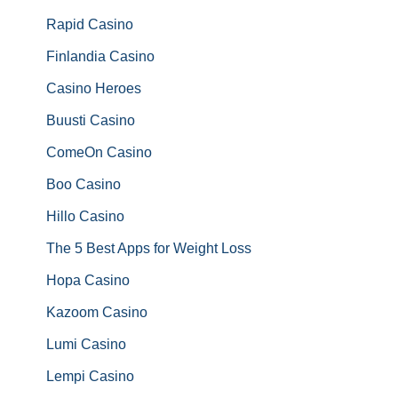
Rapid Casino
Finlandia Casino
Casino Heroes
Buusti Casino
ComeOn Casino
Boo Casino
Hillo Casino
The 5 Best Apps for Weight Loss
Hopa Casino
Kazoom Casino
Lumi Casino
Lempi Casino