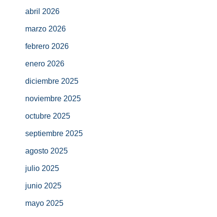
abril 2026
marzo 2026
febrero 2026
enero 2026
diciembre 2025
noviembre 2025
octubre 2025
septiembre 2025
agosto 2025
julio 2025
junio 2025
mayo 2025