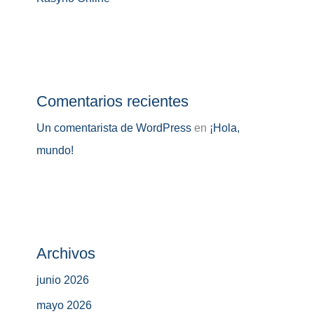
Comentarios recientes
Un comentarista de WordPress
en
¡Hola,
mundo!
Archivos
junio 2026
mayo 2026