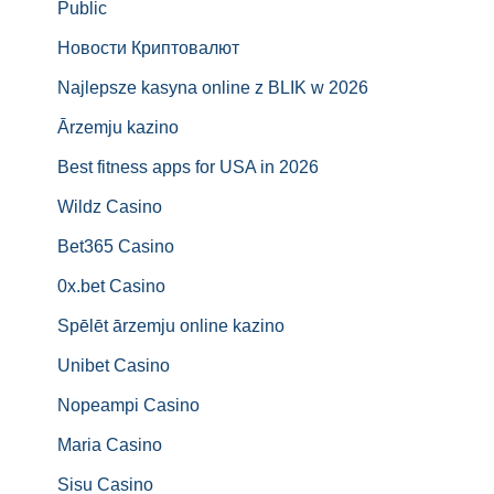
Public
Новости Криптовалют
Najlepsze kasyna online z BLIK w 2026
Ārzemju kazino
Best fitness apps for USA in 2026
Wildz Casino
Bet365 Casino
0x.bet Casino
Spēlēt ārzemju online kazino
Unibet Casino
Nopeampi Casino
Maria Casino
Sisu Casino