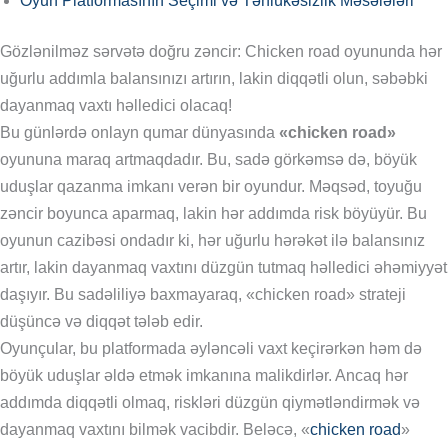
Oyun Platformasının Seçimi və Təhlükəsizlik Məsələləri
Gözlənilməz sərvətə doğru zəncir: Chicken road oyununda hər
uğurlu addımla balansınızı artırın, lakin diqqətli olun, səbəbki
dayanmaq vaxtı həlledici olacaq!
Bu günlərdə onlayn qumar dünyasında
«chicken road»
oyununa maraq artmaqdadır. Bu, sadə görkəmsə də, böyük
uduşlar qazanma imkanı verən bir oyundur. Məqsəd, toyuğu
zəncir boyunca aparmaq, lakin hər addımda risk böyüyür. Bu
oyunun cazibəsi ondadır ki, hər uğurlu hərəkət ilə balansınız
artır, lakin dayanmaq vaxtını düzgün tutmaq həlledici əhəmiyyət
daşıyır. Bu sadəliliyə baxmayaraq, «chicken road» strateji
düşüncə və diqqət tələb edir.
Oyunçular, bu platformada əyləncəli vaxt keçirərkən həm də
böyük uduşlar əldə etmək imkanına malikdirlər. Ancaq hər
addımda diqqətli olmaq, riskləri düzgün qiymətləndirmək və
dayanmaq vaxtını bilmək vacibdir. Beləcə, «
chicken road
»