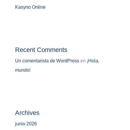
Kasyno Online
Recent Comments
Un comentarista de WordPress
en
¡Hola,
mundo!
Archives
junio 2026