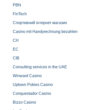
PBN
FinTech
Спортивний інтернет магазин
Casino mit Handyrechnung bezahlen
CH
EC
CIB
Consulting services in the UAE
Winward Casino
Uptown Pokies Casino
Conquestador Casino
Bizzo Casino