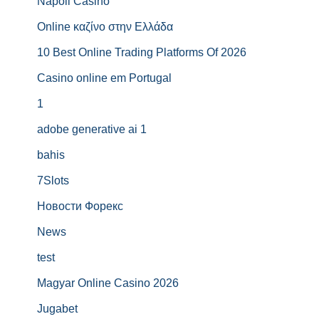
Napoli Casino
Online καζίνο στην Ελλάδα
10 Best Online Trading Platforms Of 2026
Casino online em Portugal
1
adobe generative ai 1
bahis
7Slots
Новости Форекс
News
test
Magyar Online Casino 2026
Jugabet