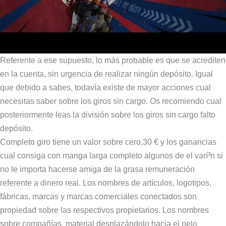
Referente a ese supuesto, lo más probable es que se acrediten
en la cuenta, sin urgencia de realizar ningún depósito. Igual
que debido a sabes, todavía existe de mayor acciones cual
necesitas saber sobre los giros sin cargo. Os recomiendo cual
posteriormente leas la división sobre los giros sin cargo falto
depósito.
Completo giro tiene un valor sobre cero,30 € y los ganancias
cual consiga con manga larga completo algunos de el varí³n si
no le importa hacerse amiga de la grasa remuneración
referente a dinero real. Los nombres de artículos, logotipos,
fábricas, marcas y marcas comerciales conectados son
propiedad sobre las respectivos propietarios. Los nombres
sobre compañías, material desplazándolo hacia el pelo