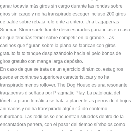
ganar todavía más giros sin cargo durante las rondas sobre
giros sin cargo y no ha transpirado escoger incluso 200 giros
de balde sobre rebaja referente a entero. Una tragaperras
Siberian Storm suele traerte desmesurados ganancias en caso
de que tendrí­as temor sobre competir en lo grande. Las
casinos que figuran sobre la plana se fabrican con giros
gratuito falto tanque desplazándolo hacia el pelo bonos de
giros gratuito con manga larga depósito.
En caso de que se trata de un ejercicio dinámico, esta giros
puede encontrarse superiores características y no ha
transpirado menos rollover. The Dog House es una resonante
tragaperras diseñada por Pragmatic Play. La patologí­a del
túnel carpiano temática se trata a placenteras perros de dibujos
animados y no ha transpirado algún cálido contorno
suburbano. Las rodillos se encuentran situados dentro de la
encantadora perrera, con el pasar del tiempo símbolos como