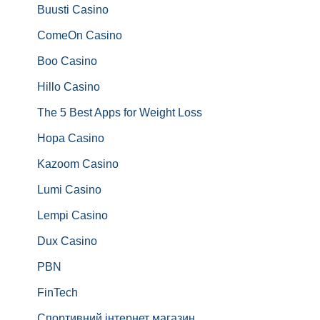
Buusti Casino
ComeOn Casino
Boo Casino
Hillo Casino
The 5 Best Apps for Weight Loss
Hopa Casino
Kazoom Casino
Lumi Casino
Lempi Casino
Dux Casino
PBN
FinTech
Спортивний інтернет магазин