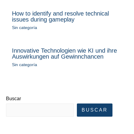
How to identify and resolve technical
issues during gameplay
Sin categoría
Innovative Technologien wie KI und ihre
Auswirkungen auf Gewinnchancen
Sin categoría
Buscar
BUSCAR