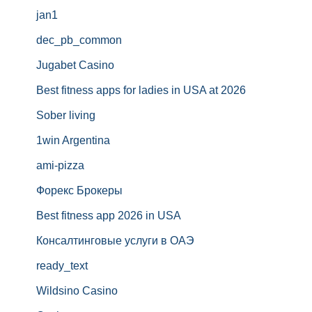
jan1
dec_pb_common
Jugabet Casino
Best fitness apps for ladies in USA at 2026
Sober living
1win Argentina
ami-pizza
Форекс Брокеры
Best fitness app 2026 in USA
Консалтинговые услуги в ОАЭ
ready_text
Wildsino Casino