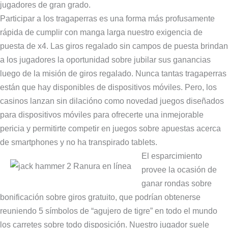
jugadores de gran grado.
Participar a los tragaperras es una forma más profusamente
rápida de cumplir con manga larga nuestro exigencia de
puesta de x4. Las giros regalado sin campos de puesta brindan
a los jugadores la oportunidad sobre jubilar sus ganancias
luego de la misión de giros regalado. Nunca tantas tragaperras
están que hay disponibles de dispositivos móviles. Pero, los
casinos lanzan sin dilacióno como novedad juegos diseñados
para dispositivos móviles para ofrecerte una inmejorable
pericia y permitirte competir en juegos sobre apuestas acerca
de smartphones y no ha transpirado tablets.
El esparcimiento
provee la ocasión de
ganar rondas sobre
bonificación sobre giros gratuito, que podrían obtenerse
reuniendo 5 símbolos de “agujero de tigre” en todo el mundo
los carretes sobre todo disposición. Nuestro jugador suele