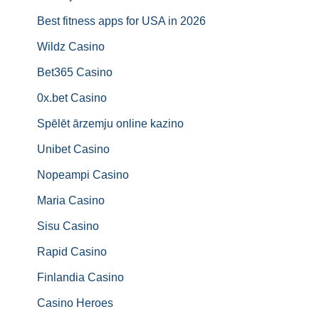
Best fitness apps for USA in 2026
Wildz Casino
Bet365 Casino
0x.bet Casino
Spēlēt ārzemju online kazino
Unibet Casino
Nopeampi Casino
Maria Casino
Sisu Casino
Rapid Casino
Finlandia Casino
Casino Heroes