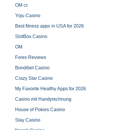
OM cc
Yoju Casino
Best fitness apps in USA for 2026
SlotBox Casino
OM
Forex Reviews
Bondibet Casino
Crazy Star Casino
My Favorite Healthy Apps for 2026
Casino mit Handyrechnung
House of Pokies Casino
Stay Casino