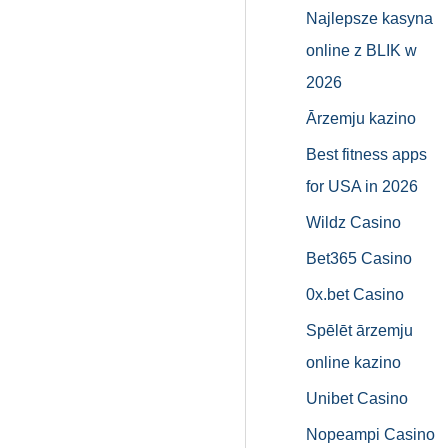
Najlepsze kasyna
online z BLIK w
2026
Ārzemju kazino
Best fitness apps
for USA in 2026
Wildz Casino
Bet365 Casino
0x.bet Casino
Spēlēt ārzemju
online kazino
Unibet Casino
Nopeampi Casino