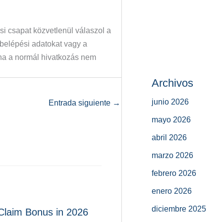
i csapat közvetlenül válaszol a
 belépési adatokat vagy a
, ha a normál hivatkozás nem
Archivos
junio 2026
Entrada siguiente
→
mayo 2026
abril 2026
marzo 2026
febrero 2026
enero 2026
diciembre 2025
Claim Bonus in 2026