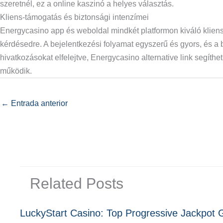
szeretnél, ez a online kaszinó a helyes választás.
Kliens-támogatás és biztonsági intenzímei
Energycasino app és weboldal mindkét platformon kiváló kliens
kérdésedre. A bejelentkezési folyamat egyszerű és gyors, és a
hivatkozásokat elfelejtve, Energycasino alternative link segíthe
működik.
←
Entrada anterior
Related Posts
LuckyStart Casino: Top Progressive Jackpot