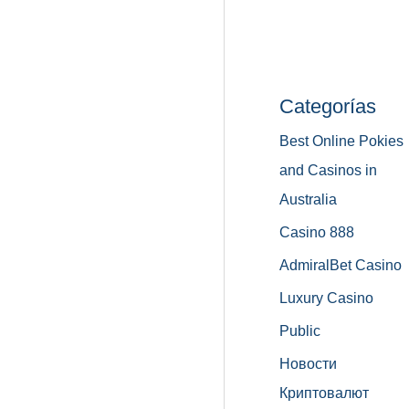
Categorías
Best Online Pokies
and Casinos in
Australia
Casino 888
AdmiralBet Casino
Luxury Casino
Public
Новости
Криптовалют