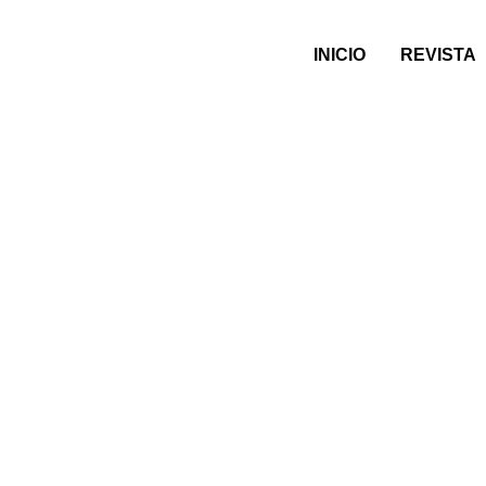
INICIO
REVISTA
z online kaszinban.1916