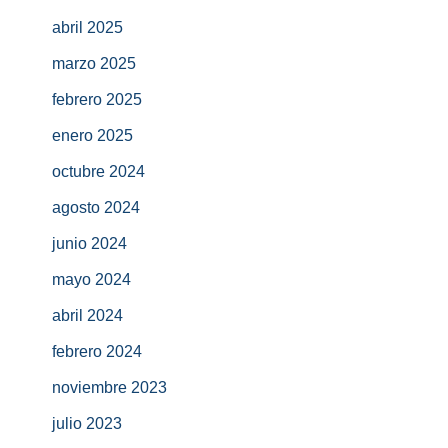
abril 2025
marzo 2025
febrero 2025
enero 2025
octubre 2024
agosto 2024
junio 2024
mayo 2024
abril 2024
febrero 2024
noviembre 2023
julio 2023