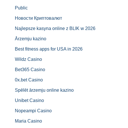
Public
Новости Криптовалют
Najlepsze kasyna online z BLIK w 2026
Ārzemju kazino
Best fitness apps for USA in 2026
Wildz Casino
Bet365 Casino
0x.bet Casino
Spēlēt ārzemju online kazino
Unibet Casino
Nopeampi Casino
Maria Casino