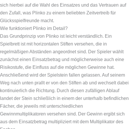
sich hierbei auf die Wahl des Einsatzes und das Vertrauen auf
den Zufall, was Plinko zu einem beliebten Zeitvertreib für
Glücksspielfreunde macht.
Wie funktioniert Plinko im Detail?
Das Grundprinzip von Plinko ist leicht verständlich. Ein
Spielbrett ist mit horizontalen Stiften versehen, die in
regelmäßigen Abständen angeordnet sind. Der Spieler wählt
zunächst einen Einsatzbetrag und möglicherweise auch eine
Risikostufe, die Einfluss auf die möglichen Gewinne hat.
Anschließend wird der Spielstein fallen gelassen. Auf seinem
Weg nach unten prallt er von den Stiften ab und wechselt dabei
kontinuierlich die Richtung. Durch diesen zufälligen Ablauf
landet der Stein schließlich in einem der unterhalb befindlichen
Fächer, die jeweils mit unterschiedlichen
Gewinnmultiplikatoren versehen sind. Der Gewinn ergibt sich
aus dem Einsatzbetrag multipliziert mit dem Multiplikator des