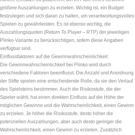
größere Auszahlungen zu erzielen. Wichtig ist, ein Budget
festzulegen und sich daran zu halten, um verantwortungsvolles
Spielen zu gewährleisten. Es ist ebenso wichtig, die
Auszahlungsquoten (Return To Player – RTP) der jeweiligen
Plinko-Variante zu berücksichtigen, sofern diese Angaben
verfügbar sind.
Einflussfaktoren auf die Gewinnwahrscheinlichkeit
Die Gewinnwahrscheinlichkeit bei Plinko wird durch
verschiedene Faktoren beeinflusst. Die Anzahl und Anordnung
der Stifte spielen eine entscheidende Rolle, da sie den Verlauf
des Spielsteins bestimmen. Auch die Risikostufe, die der
Spieler wählt, hat einen direkten Einfluss auf die Höhe der
möglichen Gewinne und die Wahrscheinlichkeit, einen Gewinn
zu erzielen. Je höher die Risikostufe, desto höher die
potenziellen Auszahlungen, aber auch desto geringer die
Wahrscheinlichkeit, einen Gewinn zu erzielen. Zusätzlich