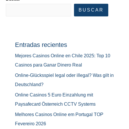
BUSCAR
Entradas recientes
Mejores Casinos Online en Chile 2025: Top 10
Casinos para Ganar Dinero Real
Online-Glücksspiel legal oder illegal? Was gilt in
Deutschland?
Online Casinos 5 Euro Einzahlung mit
Paysafecard Österreich CCTV Systems
Melhores Casinos Online em Portugal TOP
Fevereiro 2026