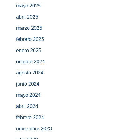
mayo 2025
abril 2025
marzo 2025
febrero 2025
enero 2025
octubre 2024
agosto 2024
junio 2024
mayo 2024
abril 2024
febrero 2024
noviembre 2023