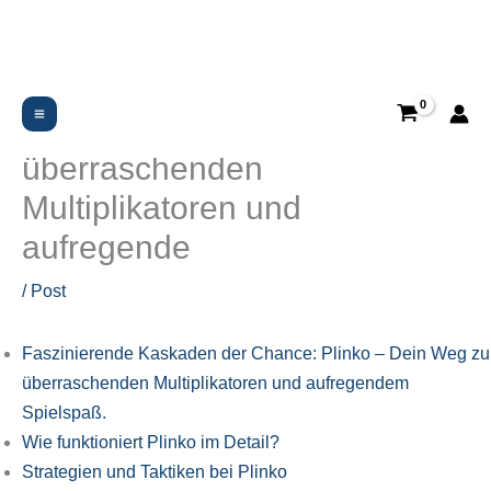
Ir
al
contenido
Faszinierende Kaskaden der
Chance Plinko – Dein Weg zu
überraschenden
Multiplikatoren und
aufregende
/
Post
Faszinierende Kaskaden der Chance: Plinko – Dein Weg zu
überraschenden Multiplikatoren und aufregendem
Spielspaß.
Wie funktioniert Plinko im Detail?
Strategien und Taktiken bei Plinko