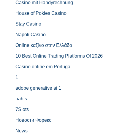
Casino mit Handyrechnung
House of Pokies Casino
Stay Casino
Napoli Casino
Online καζίνο στην Ελλάδα
10 Best Online Trading Platforms Of 2026
Casino online em Portugal
1
adobe generative ai 1
bahis
7Slots
Новости Форекс
News