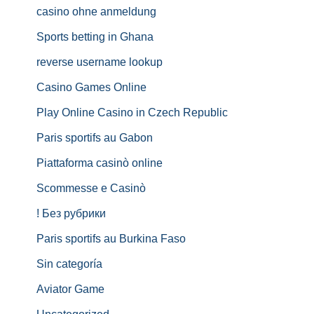
casino ohne anmeldung
Sports betting in Ghana
reverse username lookup
Casino Games Online
Play Online Casino in Czech Republic
Paris sportifs au Gabon
Piattaforma casinò online
Scommesse e Casinò
! Без рубрики
Paris sportifs au Burkina Faso
Sin categoría
Aviator Game