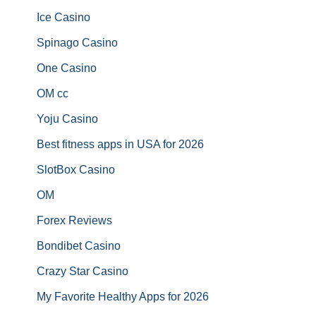
Ice Casino
Spinago Casino
One Casino
OM cc
Yoju Casino
Best fitness apps in USA for 2026
SlotBox Casino
OM
Forex Reviews
Bondibet Casino
Crazy Star Casino
My Favorite Healthy Apps for 2026