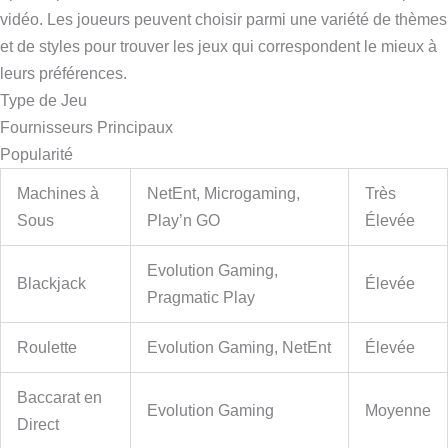
vidéo. Les joueurs peuvent choisir parmi une variété de thèmes
et de styles pour trouver les jeux qui correspondent le mieux à
leurs préférences.
Type de Jeu
Fournisseurs Principaux
Popularité
Machines à
NetEnt, Microgaming,
Très
Sous
Play’n GO
Élevée
Evolution Gaming,
Blackjack
Élevée
Pragmatic Play
Roulette
Evolution Gaming, NetEnt
Élevée
Baccarat en
Evolution Gaming
Moyenne
Direct