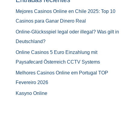
Mejores Casinos Online en Chile 2025: Top 10
Casinos para Ganar Dinero Real
Online-Glücksspiel legal oder illegal? Was gilt in
Deutschland?
Online Casinos 5 Euro Einzahlung mit
Paysafecard Österreich CCTV Systems
Melhores Casinos Online em Portugal TOP
Fevereiro 2026
Kasyno Online