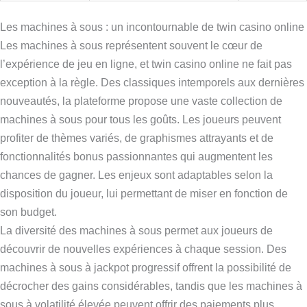
Les machines à sous : un incontournable de twin casino online
Les machines à sous représentent souvent le cœur de
l’expérience de jeu en ligne, et twin casino online ne fait pas
exception à la règle. Des classiques intemporels aux dernières
nouveautés, la plateforme propose une vaste collection de
machines à sous pour tous les goûts. Les joueurs peuvent
profiter de thèmes variés, de graphismes attrayants et de
fonctionnalités bonus passionnantes qui augmentent les
chances de gagner. Les enjeux sont adaptables selon la
disposition du joueur, lui permettant de miser en fonction de
son budget.
La diversité des machines à sous permet aux joueurs de
découvrir de nouvelles expériences à chaque session. Des
machines à sous à jackpot progressif offrent la possibilité de
décrocher des gains considérables, tandis que les machines à
sous à volatilité élevée peuvent offrir des paiements plus