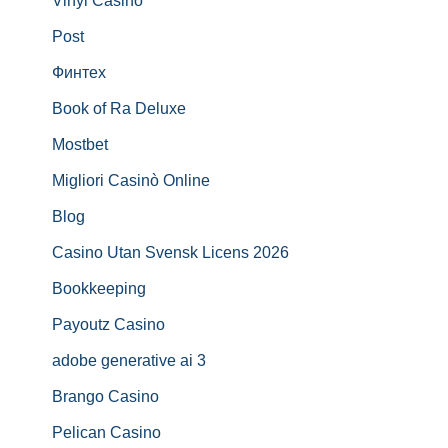
Vinyl Casino
Post
Финтех
Book of Ra Deluxe
Mostbet
Migliori Casinò Online
Blog
Casino Utan Svensk Licens 2026
Bookkeeping
Payoutz Casino
adobe generative ai 3
Brango Casino
Pelican Casino