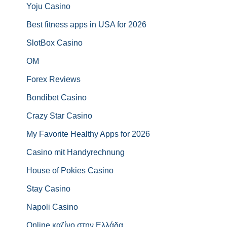
Yoju Casino
Best fitness apps in USA for 2026
SlotBox Casino
OM
Forex Reviews
Bondibet Casino
Crazy Star Casino
My Favorite Healthy Apps for 2026
Casino mit Handyrechnung
House of Pokies Casino
Stay Casino
Napoli Casino
Online καζίνο στην Ελλάδα