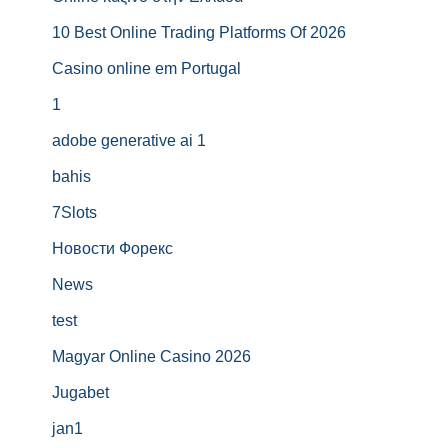
10 Best Online Trading Platforms Of 2026
Casino online em Portugal
1
adobe generative ai 1
bahis
7Slots
Новости Форекс
News
test
Magyar Online Casino 2026
Jugabet
jan1