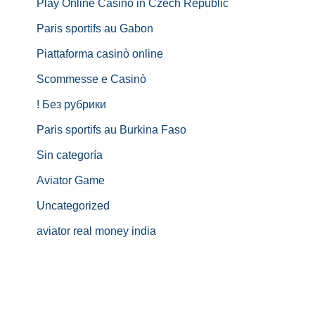
Play Online Casino in Czech Republic
Paris sportifs au Gabon
Piattaforma casinò online
Scommesse e Casinò
! Без рубрики
Paris sportifs au Burkina Faso
Sin categoría
Aviator Game
Uncategorized
aviator real money india