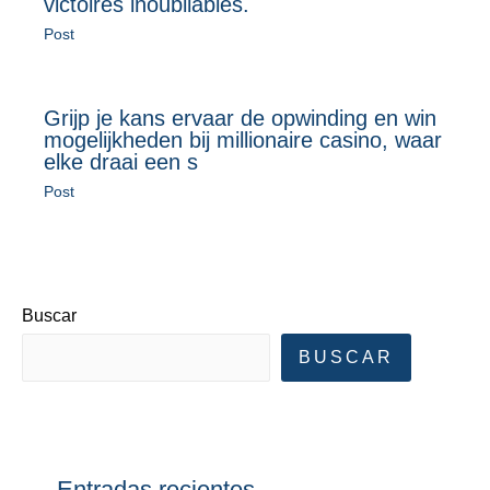
victoires inoubliables.
Post
Grijp je kans ervaar de opwinding en win
mogelijkheden bij millionaire casino, waar
elke draai een s
Post
Buscar
BUSCAR
Entradas recientes