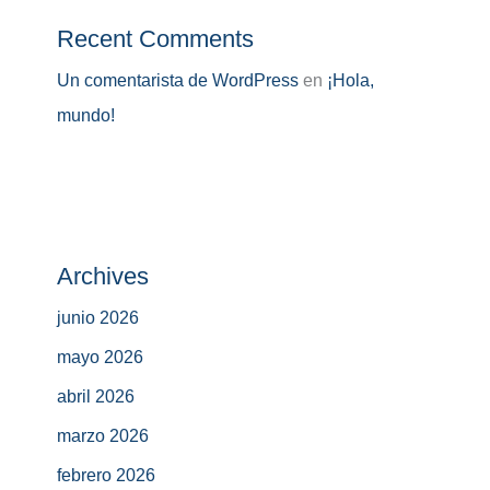
Recent Comments
Un comentarista de WordPress
en
¡Hola,
mundo!
Archives
junio 2026
mayo 2026
abril 2026
marzo 2026
febrero 2026