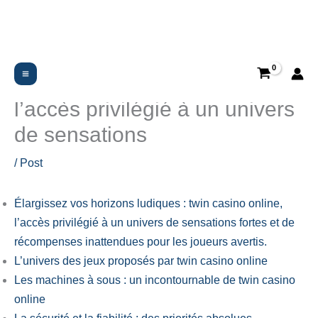
Ir
al
contenido
Élargissez vos horizons
ludiques twin casino online,
l’accès privilégié à un univers
de sensations
/
Post
Élargissez vos horizons ludiques : twin casino online,
l’accès privilégié à un univers de sensations fortes et de
récompenses inattendues pour les joueurs avertis.
L’univers des jeux proposés par twin casino online
Les machines à sous : un incontournable de twin casino
online