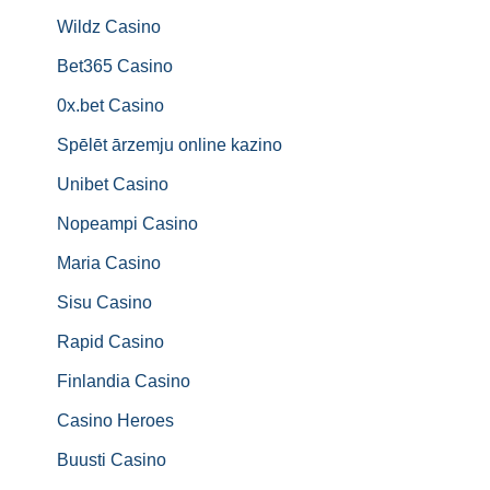
Wildz Casino
Bet365 Casino
0x.bet Casino
Spēlēt ārzemju online kazino
Unibet Casino
Nopeampi Casino
Maria Casino
Sisu Casino
Rapid Casino
Finlandia Casino
Casino Heroes
Buusti Casino