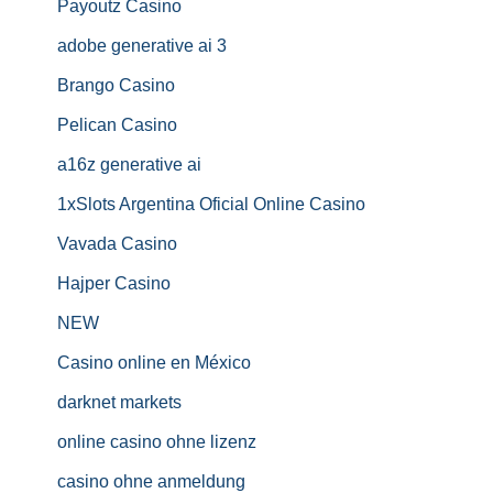
Payoutz Casino
adobe generative ai 3
Brango Casino
Pelican Casino
a16z generative ai
1xSlots Argentina Oficial Online Casino
Vavada Casino
Hajper Casino
NEW
Casino online en México
darknet markets
online casino ohne lizenz
casino ohne anmeldung