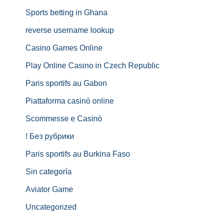
Sports betting in Ghana
reverse username lookup
Casino Games Online
Play Online Casino in Czech Republic
Paris sportifs au Gabon
Piattaforma casinò online
Scommesse e Casinò
! Без рубрики
Paris sportifs au Burkina Faso
Sin categoría
Aviator Game
Uncategorized