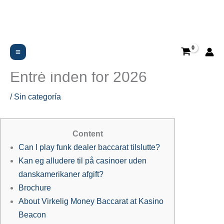
Ir
al
contenido
Bedste På Casinoer ved
hjælp af Danskamerikaner
Entré inden for 2026
/
Sin categoría
Content
Can I play funk dealer baccarat tilslutte?
Kan eg alludere til på casinoer uden
danskamerikaner afgift?
Brochure
About Virkelig Money Baccarat at Kasino
Beacon