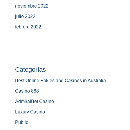
noviembre 2022
julio 2022
febrero 2022
Categorías
Best Online Pokies and Casinos in Australia
Casino 888
AdmiralBet Casino
Luxury Casino
Public