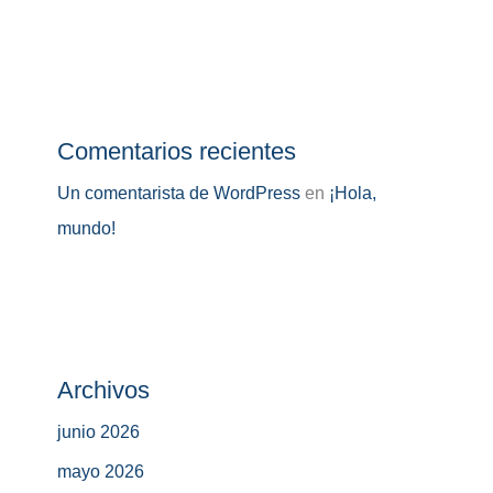
Comentarios recientes
Un comentarista de WordPress
en
¡Hola,
mundo!
Archivos
junio 2026
mayo 2026