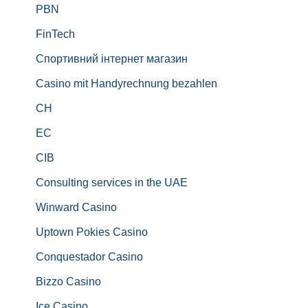
PBN
FinTech
Спортивний інтернет магазин
Casino mit Handyrechnung bezahlen
CH
EC
CIB
Consulting services in the UAE
Winward Casino
Uptown Pokies Casino
Conquestador Casino
Bizzo Casino
Ice Casino