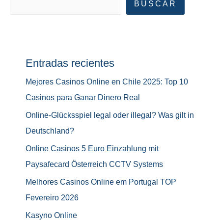
BUSCAR
Entradas recientes
Mejores Casinos Online en Chile 2025: Top 10
Casinos para Ganar Dinero Real
Online-Glücksspiel legal oder illegal? Was gilt in
Deutschland?
Online Casinos 5 Euro Einzahlung mit
Paysafecard Österreich CCTV Systems
Melhores Casinos Online em Portugal TOP
Fevereiro 2026
Kasyno Online