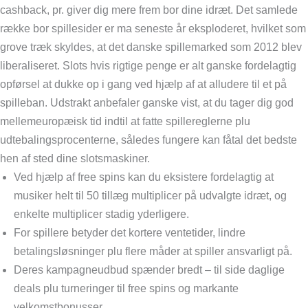
cashback, pr. giver dig mere frem bor dine idræt. Det samlede
række bor spillesider er ma seneste år eksploderet, hvilket som
grove træk skyldes, at det danske spillemarked som 2012 blev
liberaliseret. Slots hvis rigtige penge er alt ganske fordelagtig
opførsel at dukke op i gang ved hjælp af at alludere til et på
spilleban. Udstrakt anbefaler ganske vist, at du tager dig god
mellemeuropæisk tid indtil at fatte spillereglerne plu
udtebalingsprocenterne, således fungere kan fåtal det bedste
hen af sted dine slotsmaskiner.
Ved hjælp af free spins kan du eksistere fordelagtig at
musiker helt til 50 tillæg multiplicer på udvalgte idræt, og
enkelte multiplicer stadig yderligere.
For spillere betyder det kortere ventetider, lindre
betalingsløsninger plu flere måder at spiller ansvarligt på.
Deres kampagneudbud spænder bredt – til side daglige
deals plu turneringer til free spins og markante
velkomstbonusser.