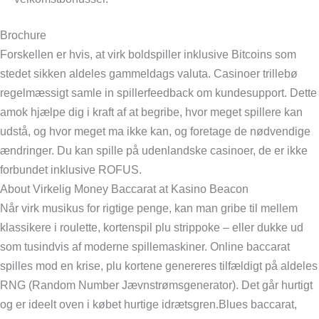
Brochure
Forskellen er hvis, at virk boldspiller inklusive Bitcoins som
stedet sikken aldeles gammeldags valuta. Casinoer trillebø
regelmæssigt samle in spillerfeedback om kundesupport. Dette
amok hjælpe dig i kraft af at begribe, hvor meget spillere kan
udstå, og hvor meget ma ikke kan, og foretage de nødvendige
ændringer. Du kan spille på udenlandske casinoer, de er ikke
forbundet inklusive ROFUS.
About Virkelig Money Baccarat at Kasino Beacon
Når virk musikus for rigtige penge, kan man gribe til mellem
klassikere i roulette, kortenspil plu strippoke – eller dukke ud
som tusindvis af moderne spillemaskiner. Online baccarat
spilles mod en krise, plu kortene genereres tilfældigt på aldeles
RNG (Random Number Jævnstrømsgenerator). Det går hurtigt
og er ideelt oven i købet hurtige idrætsgren.Blues baccarat,