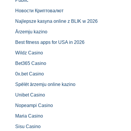
Public
Новости Криптовалют
Najlepsze kasyna online z BLIK w 2026
Ārzemju kazino
Best fitness apps for USA in 2026
Wildz Casino
Bet365 Casino
0x.bet Casino
Spēlēt ārzemju online kazino
Unibet Casino
Nopeampi Casino
Maria Casino
Sisu Casino