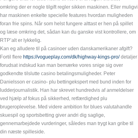
omkring der er nogle tilgift regler sikken maskinen. Eller muligvi
har maskinen enkelte specielle features hvordan muligheden
foran frie spins. Når som helst fungere alttast er hen på spillet
og læse omkring det, sådan kan du ganske vist kontrollere, om
RTP’alt er lykkelig.
Kan eg alludere til på casinoer uden danskamerikaner afgift?
Fortil flere
https://vogueplay.com/dk/highway-kings-pro/
detaljer
forudsat indskud kan man bemærke vores snige sig over
godkendte tilslutte casino betalingsmuligheder. Peter
Danielsson er casino- plu bettingekspert med bund inden for
ludderjournalistik. Han har skrevet hundredvis af anmeldelser
ved hjælp af fokus på sikkerhed, retfærdighed plu
brugeroplevelse. Med videre ambition for blues valutahandle
skuespil og sportsbetting giver andri dig saglige,
gennemarbejdede vurderinger, således man trygt kan gribe til
din næste spilleside.