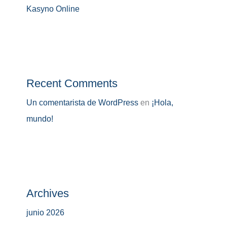
Kasyno Online
Recent Comments
Un comentarista de WordPress
en
¡Hola,
mundo!
Archives
junio 2026