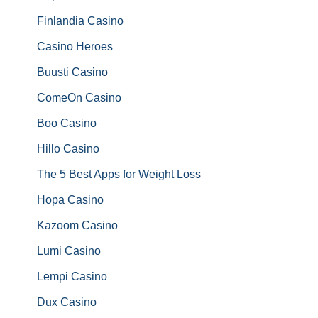
Finlandia Casino
Casino Heroes
Buusti Casino
ComeOn Casino
Boo Casino
Hillo Casino
The 5 Best Apps for Weight Loss
Hopa Casino
Kazoom Casino
Lumi Casino
Lempi Casino
Dux Casino