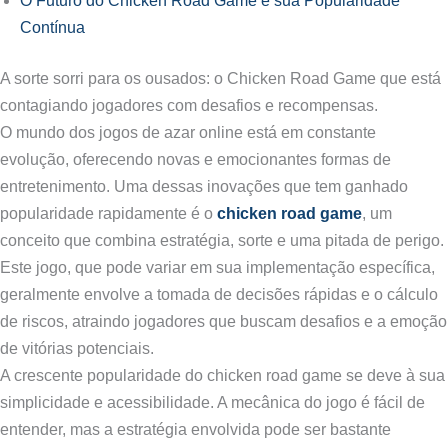
O Futuro do Chicken Road Game e sua Popularidade
Contínua
A sorte sorri para os ousados: o Chicken Road Game que está
contagiando jogadores com desafios e recompensas.
O mundo dos jogos de azar online está em constante
evolução, oferecendo novas e emocionantes formas de
entretenimento. Uma dessas inovações que tem ganhado
popularidade rapidamente é o
chicken road game
, um
conceito que combina estratégia, sorte e uma pitada de perigo.
Este jogo, que pode variar em sua implementação específica,
geralmente envolve a tomada de decisões rápidas e o cálculo
de riscos, atraindo jogadores que buscam desafios e a emoção
de vitórias potenciais.
A crescente popularidade do chicken road game se deve à sua
simplicidade e acessibilidade. A mecânica do jogo é fácil de
entender, mas a estratégia envolvida pode ser bastante