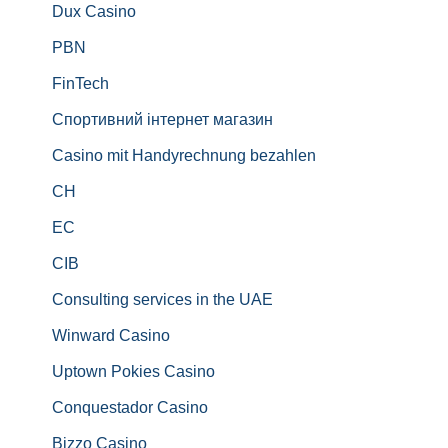
Dux Casino
PBN
FinTech
Спортивний інтернет магазин
Casino mit Handyrechnung bezahlen
CH
EC
CIB
Consulting services in the UAE
Winward Casino
Uptown Pokies Casino
Conquestador Casino
Bizzo Casino