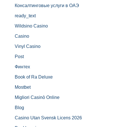
Консалтинговые услуги в ОАЭ
ready_text
Wildsino Casino
Casino
Vinyl Casino
Post
Финтех
Book of Ra Deluxe
Mostbet
Migliori Casinò Online
Blog
Casino Utan Svensk Licens 2026