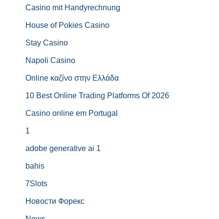
Casino mit Handyrechnung
House of Pokies Casino
Stay Casino
Napoli Casino
Online καζίνο στην Ελλάδα
10 Best Online Trading Platforms Of 2026
Casino online em Portugal
1
adobe generative ai 1
bahis
7Slots
Новости Форекс
News