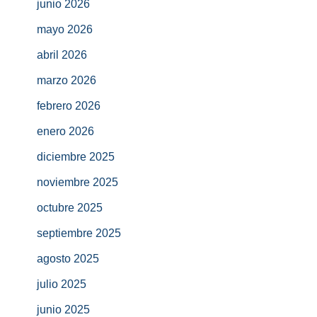
junio 2026
mayo 2026
abril 2026
marzo 2026
febrero 2026
enero 2026
diciembre 2025
noviembre 2025
octubre 2025
septiembre 2025
agosto 2025
julio 2025
junio 2025