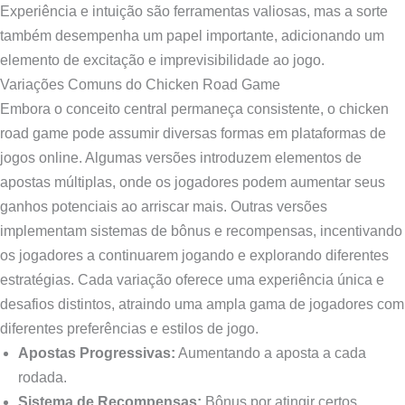
Experiência e intuição são ferramentas valiosas, mas a sorte
também desempenha um papel importante, adicionando um
elemento de excitação e imprevisibilidade ao jogo.
Variações Comuns do Chicken Road Game
Embora o conceito central permaneça consistente, o chicken
road game pode assumir diversas formas em plataformas de
jogos online. Algumas versões introduzem elementos de
apostas múltiplas, onde os jogadores podem aumentar seus
ganhos potenciais ao arriscar mais. Outras versões
implementam sistemas de bônus e recompensas, incentivando
os jogadores a continuarem jogando e explorando diferentes
estratégias. Cada variação oferece uma experiência única e
desafios distintos, atraindo uma ampla gama de jogadores com
diferentes preferências e estilos de jogo.
Apostas Progressivas:
Aumentando a aposta a cada
rodada.
Sistema de Recompensas:
Bônus por atingir certos