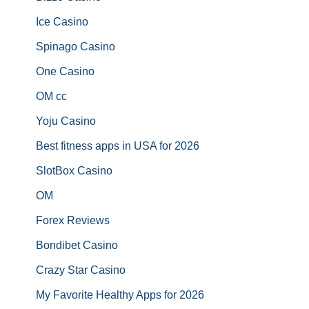
Ice Casino
Spinago Casino
One Casino
OM cc
Yoju Casino
Best fitness apps in USA for 2026
SlotBox Casino
OM
Forex Reviews
Bondibet Casino
Crazy Star Casino
My Favorite Healthy Apps for 2026