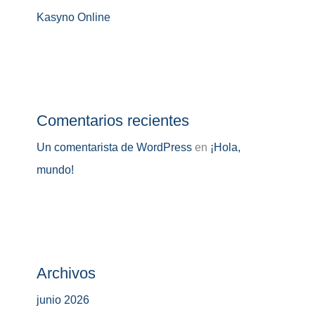
Kasyno Online
Comentarios recientes
Un comentarista de WordPress
en
¡Hola,
mundo!
Archivos
junio 2026