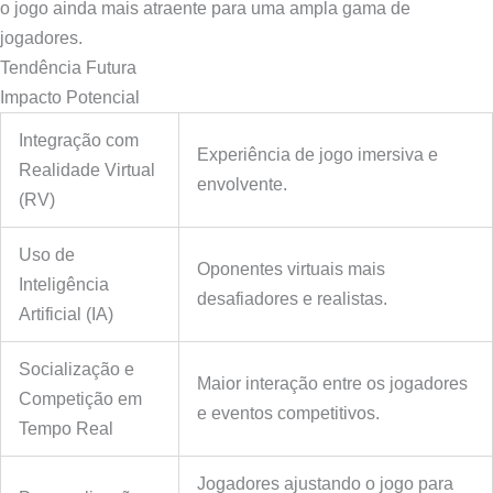
o jogo ainda mais atraente para uma ampla gama de
jogadores.
Tendência Futura
Impacto Potencial
Integração com
Experiência de jogo imersiva e
Realidade Virtual
envolvente.
(RV)
Uso de
Oponentes virtuais mais
Inteligência
desafiadores e realistas.
Artificial (IA)
Socialização e
Maior interação entre os jogadores
Competição em
e eventos competitivos.
Tempo Real
Jogadores ajustando o jogo para