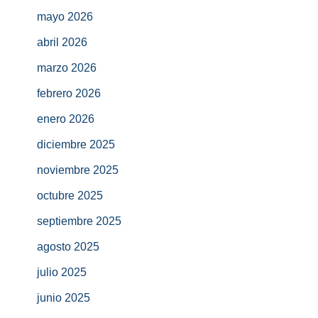
mayo 2026
abril 2026
marzo 2026
febrero 2026
enero 2026
diciembre 2025
noviembre 2025
octubre 2025
septiembre 2025
agosto 2025
julio 2025
junio 2025