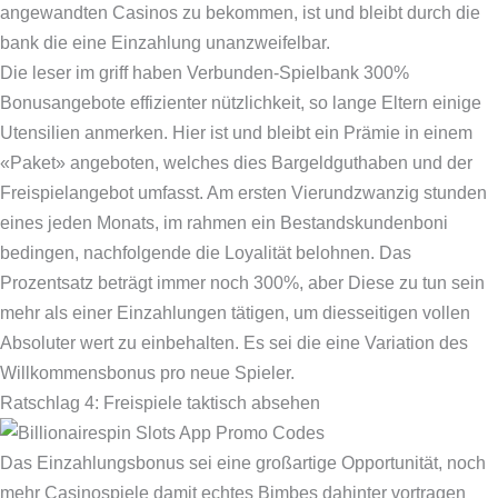
angewandten Casinos zu bekommen, ist und bleibt durch die
bank die eine Einzahlung unanzweifelbar.
Die leser im griff haben Verbunden-Spielbank 300%
Bonusangebote effizienter nützlichkeit, so lange Eltern einige
Utensilien anmerken. Hier ist und bleibt ein Prämie in einem
«Paket» angeboten, welches dies Bargeldguthaben und der
Freispielangebot umfasst. Am ersten Vierundzwanzig stunden
eines jeden Monats, im rahmen ein Bestandskundenboni
bedingen, nachfolgende die Loyalität belohnen. Das
Prozentsatz beträgt immer noch 300%, aber Diese zu tun sein
mehr als einer Einzahlungen tätigen, um diesseitigen vollen
Absoluter wert zu einbehalten. Es sei die eine Variation des
Willkommensbonus pro neue Spieler.
Ratschlag 4: Freispiele taktisch absehen
Das Einzahlungsbonus sei eine großartige Opportunität, noch
mehr Casinospiele damit echtes Bimbes dahinter vortragen