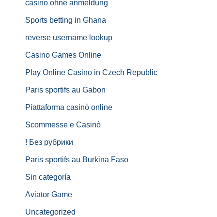
casino ohne anmeldung
Sports betting in Ghana
reverse username lookup
Casino Games Online
Play Online Casino in Czech Republic
Paris sportifs au Gabon
Piattaforma casinò online
Scommesse e Casinò
! Без рубрики
Paris sportifs au Burkina Faso
Sin categoría
Aviator Game
Uncategorized