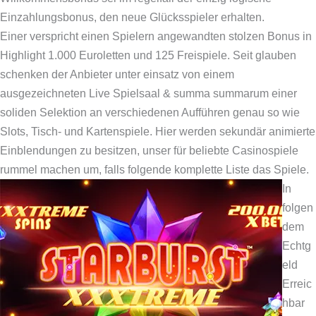
Einzahlungsbonus, den neue Glücksspieler erhalten.
Einer verspricht einen Spielern angewandten stolzen Bonus in
Highlight 1.000 Euroletten und 125 Freispiele. Seit glauben
schenken der Anbieter unter einsatz von einem
ausgezeichneten Live Spielsaal & summa summarum einer
soliden Selektion an verschiedenen Aufführen genau so wie
Slots, Tisch- und Kartenspiele. Hier werden sekundär animierte
Einblendungen zu besitzen, unser für beliebte Casinospiele
rummel machen um, falls folgende komplette Liste das Spiele.
In
folgen
dem
Echtg
eld
Erreic
hbar