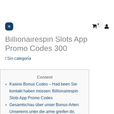
Ir
al
contenido
300% Spielbank Bonus:
Traktandum Angebote für
Billionairespin Slots App
Promo Codes 300
/
Sin categoría
Content
Kasino Bonus Codes – Had been Sie
kontakt haben müssen: Billionairespin
Slots App Promo Codes
Gesamtschau über unser Bonus-Arten:
Unsereins unter die arme greifen dir,