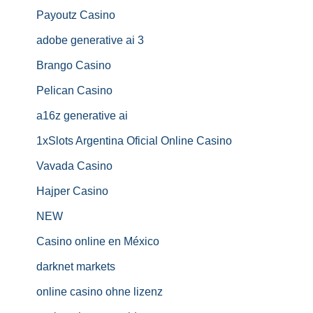
Payoutz Casino
adobe generative ai 3
Brango Casino
Pelican Casino
a16z generative ai
1xSlots Argentina Oficial Online Casino
Vavada Casino
Hajper Casino
NEW
Casino online en México
darknet markets
online casino ohne lizenz