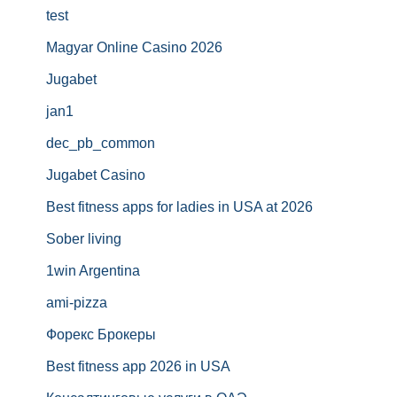
test
Magyar Online Casino 2026
Jugabet
jan1
dec_pb_common
Jugabet Casino
Best fitness apps for ladies in USA at 2026
Sober living
1win Argentina
ami-pizza
Форекс Брокеры
Best fitness app 2026 in USA