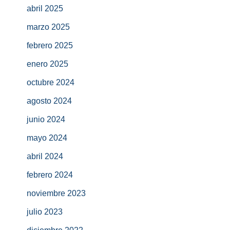
abril 2025
marzo 2025
febrero 2025
enero 2025
octubre 2024
agosto 2024
junio 2024
mayo 2024
abril 2024
febrero 2024
noviembre 2023
julio 2023