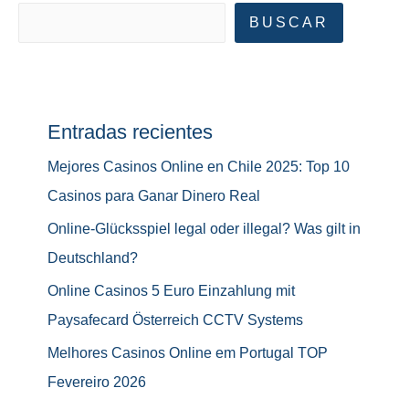
BUSCAR
Entradas recientes
Mejores Casinos Online en Chile 2025: Top 10
Casinos para Ganar Dinero Real
Online-Glücksspiel legal oder illegal? Was gilt in
Deutschland?
Online Casinos 5 Euro Einzahlung mit
Paysafecard Österreich CCTV Systems
Melhores Casinos Online em Portugal TOP
Fevereiro 2026