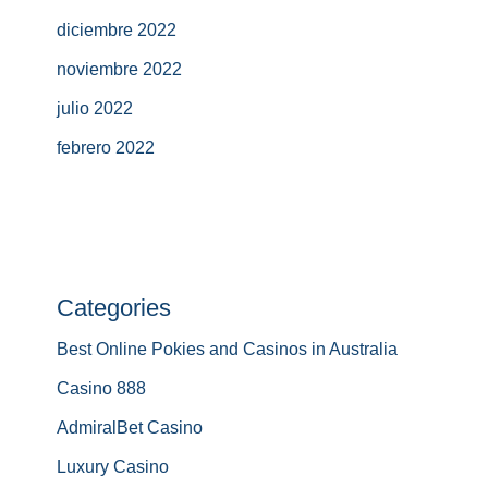
diciembre 2022
noviembre 2022
julio 2022
febrero 2022
Categories
Best Online Pokies and Casinos in Australia
Casino 888
AdmiralBet Casino
Luxury Casino