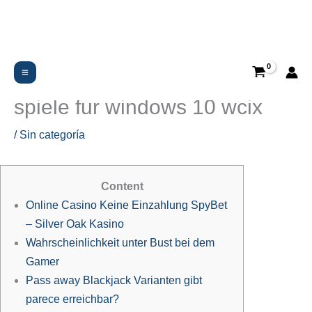
Ir
al
contenido
3 gewinnt Online Casino
Keine Einzahlung SpyBet
spiele fur windows 10 wcix
/
Sin categoría
Content
Online Casino Keine Einzahlung SpyBet
– Silver Oak Kasino
Wahrscheinlichkeit unter Bust bei dem
Gamer
Pass away Blackjack Varianten gibt
parece erreichbar?