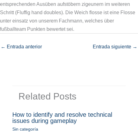
entsprechenden Ausüben aufstöbern zigeunern im weiteren
Schritt (Fluffig hand doubles). Die Weich flosse ist eine Flosse
unter einsatz von unserem Fachmann, welches über
fußballteam Punkten bewertet sei.
←
Entrada anterior
Entrada siguiente
→
Related Posts
How to identify and resolve technical
issues during gameplay
Sin categoría