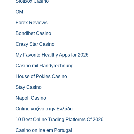
SlotBox Casino
OM
Forex Reviews
Bondibet Casino
Crazy Star Casino
My Favorite Healthy Apps for 2026
Casino mit Handyrechnung
House of Pokies Casino
Stay Casino
Napoli Casino
Online καζίνο στην Ελλάδα
10 Best Online Trading Platforms Of 2026
Casino online em Portugal