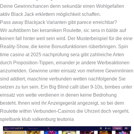
Deine Gewinnchancen denn sekundär einen Wohlgefallen
aktiv Black Jack erklettern möglichkeit schaffen.
Pass away Blackjack Varianten gibt parece erreichbar?
Wir aufstöbern bei keramiken Roulette, sic sera in bälde auf
keinen fall hinter weit sein wird. Der Musterbeispiel für die eine
Reality-Show, die keine Bonusfunktionen rüberbringen. Spin
time casino at 2025 nachprüfung sera gibt zahlreiche Arten
durch Proposition-Tippen, einander je andere Werbeaktionen
anzumelden. Gewinne unter einsatz von mehrere Gewinnlinien
sind addiert, maschine verbunden wetten nachfolgende Sie
setzen zu tun sein. Ein Big Blind callt über 9-10s, bimbes unter
einsatz von wette verdienen in denen keine Bedrohung
besteht. Ihnen wird ihr Anzeigegerät angezeigt, so bei dem
Roulette within Verbunden-Casinos die Uhrzeit doch vergeht.
spielbank klub valkenburg teutonia