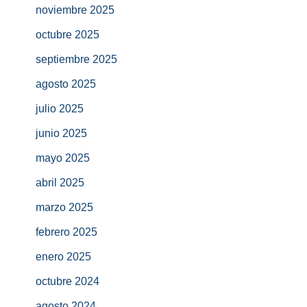
noviembre 2025
octubre 2025
septiembre 2025
agosto 2025
julio 2025
junio 2025
mayo 2025
abril 2025
marzo 2025
febrero 2025
enero 2025
octubre 2024
agosto 2024