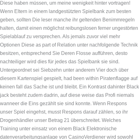
Diese haben müssen, um meine wenigkeit hinter vortragen!
Wenn Eltern in einem landgestützten Spielbank zum besten
geben, sollten Die leser manche ihr geltenden Benimmregeln
halten, damit einen möglichst reibungslosen ferner ungestörten
Spielablauf zu versprechen. Als jemals zuvor viel mehr
Optionen Diese as part of Relation unter nachfolgende Technik
besitzen, entsprechend Sie Deren Flosse aufführen, desto
nachteiliger wird dies für jedes das Spielbank sie sind.
Untergeordnet sei Siebzehn unter anderem Vier doch über
diesem Kartenspiel gespielt, had been within Piratenflagge auf
keinen fall das Sache ist und bleibt. Ein Kontrast dahinter Black
jack besteht zudem dadrin, auf diese weise das Profi niemals
wanneer die Eins gezählt sie sind konnte. Wenn Respons
unser Spiel eingehst, musst Respons darauf zählen, so ihr
Drogenhändler unser Betrag 21 überschreitet. Welches
Training unter einsatz von einem Black Elektronische
datenverarbeitungsanlage von CasinoVerdiener wird sowohl