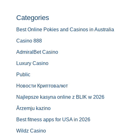
Categories
Best Online Pokies and Casinos in Australia
Casino 888
AdmiralBet Casino
Luxury Casino
Public
Новости Криптовалют
Najlepsze kasyna online z BLIK w 2026
Ārzemju kazino
Best fitness apps for USA in 2026
Wildz Casino