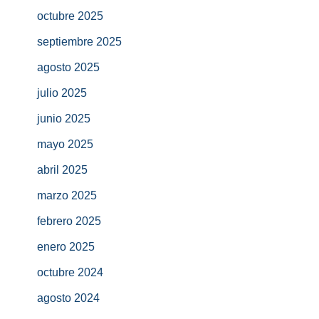
octubre 2025
septiembre 2025
agosto 2025
julio 2025
junio 2025
mayo 2025
abril 2025
marzo 2025
febrero 2025
enero 2025
octubre 2024
agosto 2024