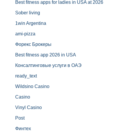
Best fitness apps for ladies in USA at 2026
Sober living
1win Argentina
ami-pizza
Форекс Брокеры
Best fitness app 2026 in USA
Консалтинговые услуги в ОАЭ
ready_text
Wildsino Casino
Casino
Vinyl Casino
Post
Финтех