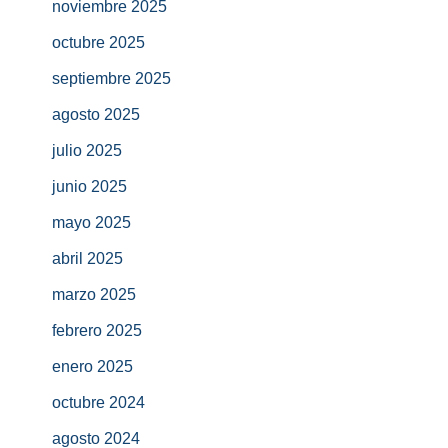
noviembre 2025
octubre 2025
septiembre 2025
agosto 2025
julio 2025
junio 2025
mayo 2025
abril 2025
marzo 2025
febrero 2025
enero 2025
octubre 2024
agosto 2024