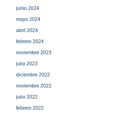
junio 2024
mayo 2024
abril 2024
febrero 2024
noviembre 2023
julio 2023
diciembre 2022
noviembre 2022
julio 2022
febrero 2022