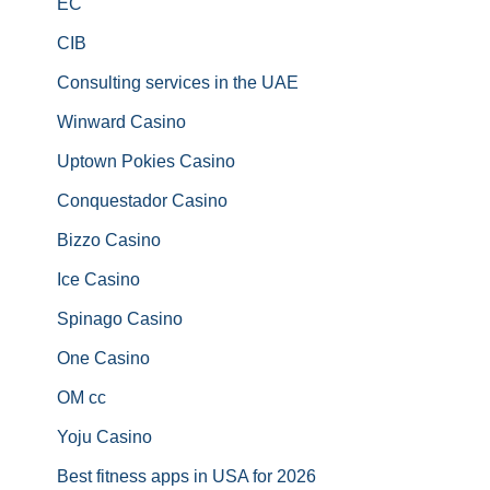
EC
CIB
Consulting services in the UAE
Winward Casino
Uptown Pokies Casino
Conquestador Casino
Bizzo Casino
Ice Casino
Spinago Casino
One Casino
OM cc
Yoju Casino
Best fitness apps in USA for 2026