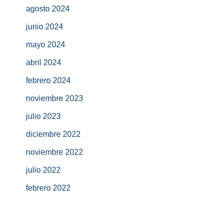
agosto 2024
junio 2024
mayo 2024
abril 2024
febrero 2024
noviembre 2023
julio 2023
diciembre 2022
noviembre 2022
julio 2022
febrero 2022