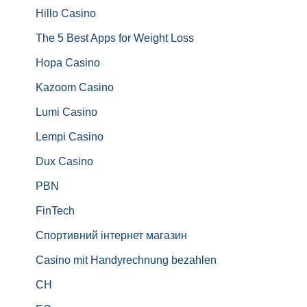
Hillo Casino
The 5 Best Apps for Weight Loss
Hopa Casino
Kazoom Casino
Lumi Casino
Lempi Casino
Dux Casino
PBN
FinTech
Спортивний інтернет магазин
Casino mit Handyrechnung bezahlen
CH