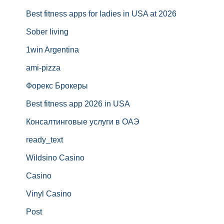
Best fitness apps for ladies in USA at 2026
Sober living
1win Argentina
ami-pizza
Форекс Брокеры
Best fitness app 2026 in USA
Консалтинговые услуги в ОАЭ
ready_text
Wildsino Casino
Casino
Vinyl Casino
Post