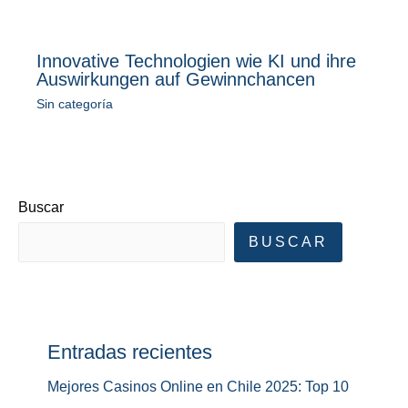
Innovative Technologien wie KI und ihre
Auswirkungen auf Gewinnchancen
Sin categoría
Buscar
BUSCAR
Entradas recientes
Mejores Casinos Online en Chile 2025: Top 10