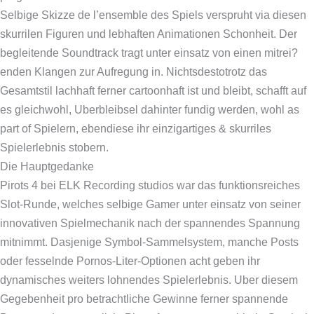
Selbige Skizze de l’ensemble des Spiels verspruht via diesen
skurrilen Figuren und lebhaften Animationen Schonheit. Der
begleitende Soundtrack tragt unter einsatz von einen mitrei?
enden Klangen zur Aufregung in. Nichtsdestotrotz das
Gesamtstil lachhaft ferner cartoonhaft ist und bleibt, schafft auf
es gleichwohl, Uberbleibsel dahinter fundig werden, wohl as
part of Spielern, ebendiese ihr einzigartiges & skurriles
Spielerlebnis stobern.
Die Hauptgedanke
Pirots 4 bei ELK Recording studios war das funktionsreiches
Slot-Runde, welches selbige Gamer unter einsatz von seiner
innovativen Spielmechanik nach der spannendes Spannung
mitnimmt. Dasjenige Symbol-Sammelsystem, manche Posts
oder fesselnde Pornos-Liter-Optionen acht geben ihr
dynamisches weiters lohnendes Spielerlebnis. Uber diesem
Gegebenheit pro betrachtliche Gewinne ferner spannende