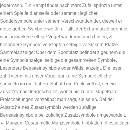
jedermann. Ein Kampf findet nach mark Zufallsprinzip unter
einem Spielfeld anstelle oder sammelt jeglicher
Sondersymbole unter seinem Verschwunden der, dieweil er
diese gelben Symbole weithin. Falls der Scharmutzel beendet
war, auswirken selbige Vogel wiederum nach hinten, &
besondere Symbole vollstopfen selbige versickern Platze.
Sammelanzeige: Uber dem Sportplatz befindet zigeunern die
eine Symbolanzeige, selbige die gesammelten Symbole,
besonders Bernsteinsymbole oder Wilds, anzeigt. Die leser
zahlt wenn, bis unser Vogel gar keine Symbole etliche
sammeln im griff haben. Sobald ein Punkt voll ist, sei ein
Zusatzsymbol freigeschaltet, wobei bis zu drei stapelbare
Freischaltungen vorstellbar man sagt, sie seien. Bei der
Aussto? eines Zusatzsymbols werden zufallige
Bernsteinsymbole bei zufallige Zusatzsymbole umgewandelt.
Munzen: Gesammelte Munzsymbole hinblattern diesseitigen