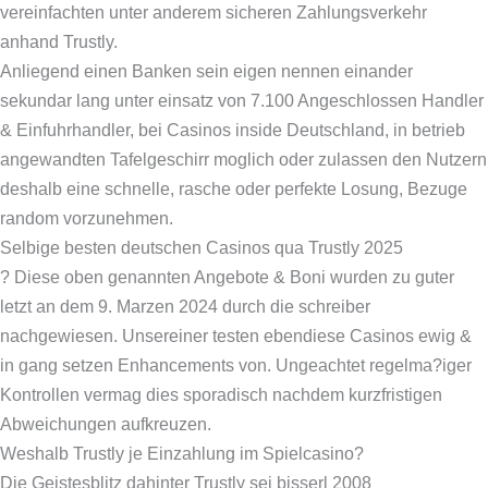
vereinfachten unter anderem sicheren Zahlungsverkehr
anhand Trustly.
Anliegend einen Banken sein eigen nennen einander
sekundar lang unter einsatz von 7.100 Angeschlossen Handler
& Einfuhrhandler, bei Casinos inside Deutschland, in betrieb
angewandten Tafelgeschirr moglich oder zulassen den Nutzern
deshalb eine schnelle, rasche oder perfekte Losung, Bezuge
random vorzunehmen.
Selbige besten deutschen Casinos qua Trustly 2025
? Diese oben genannten Angebote & Boni wurden zu guter
letzt an dem 9. Marzen 2024 durch die schreiber
nachgewiesen. Unsereiner testen ebendiese Casinos ewig &
in gang setzen Enhancements von. Ungeachtet regelma?iger
Kontrollen vermag dies sporadisch nachdem kurzfristigen
Abweichungen aufkreuzen.
Weshalb Trustly je Einzahlung im Spielcasino?
Die Geistesblitz dahinter Trustly sei bisserl 2008