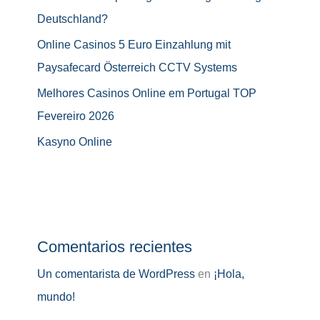
Deutschland?
Online Casinos 5 Euro Einzahlung mit
Paysafecard Österreich CCTV Systems
Melhores Casinos Online em Portugal TOP
Fevereiro 2026
Kasyno Online
Comentarios recientes
Un comentarista de WordPress
en
¡Hola,
mundo!