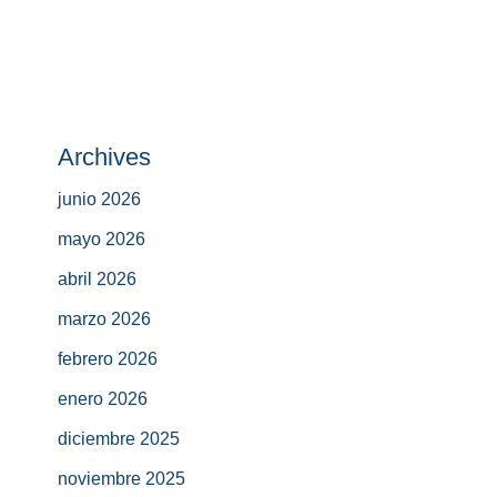
Archives
junio 2026
mayo 2026
abril 2026
marzo 2026
febrero 2026
enero 2026
diciembre 2025
noviembre 2025