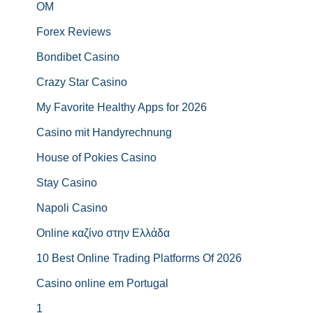
OM
Forex Reviews
Bondibet Casino
Crazy Star Casino
My Favorite Healthy Apps for 2026
Casino mit Handyrechnung
House of Pokies Casino
Stay Casino
Napoli Casino
Online καζίνο στην Ελλάδα
10 Best Online Trading Platforms Of 2026
Casino online em Portugal
1