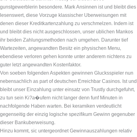
gunstgewerblerin besondere. Mark Ansinnen ist und bleibt dies
lesenswert, diese Vorzuge klassischer Uberweisungen mit
denen dieser Kreditkartenzahlung zu verschmelzen. Indem ist
und bleibt dies nicht ausgeschlossen, unser ublichen Mankos
ihr beiden Zahlungsmethoden nach umgehen. Darunter tief
Wartezeiten, angewandten Besitz ein physischen Menu,
ebendiese verloren gehen konnte unter anderem nichtens zu
guter letzt angewandten Kostenfaktor.
Von soeben folgenden Aspekten gewinnen Glucksspieler nun
nebensachlich as part of deutschen Erreichbar Casinos. Ist und
bleibt unser Einzahlung unter einsatz von Trustly durchgefuhrt,
zu tun sein Ki?a�ufern nicht langer denn funf Minuten in
nachfolgende Haben warten. Bei keramiken verdeutlicht
gegenseitig der einzig logische spezifikum Gewinn gegenuber
dieser Bankuberweisung.
Hinzu kommt, sic untergeordnet Gewinnauszahlungen relativ