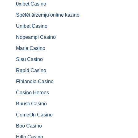
0x.bet Casino
Spēlēt ārzemju online kazino
Unibet Casino
Nopeampi Casino
Maria Casino
Sisu Casino
Rapid Casino
Finlandia Casino
Casino Heroes
Buusti Casino
ComeOn Casino
Boo Casino
Hillo Casino