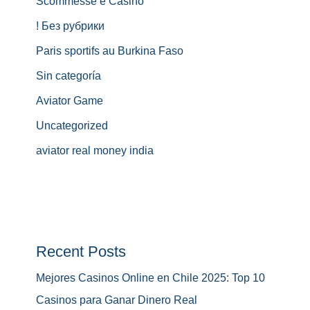
Scommesse e Casinò
! Без рубрики
Paris sportifs au Burkina Faso
Sin categoría
Aviator Game
Uncategorized
aviator real money india
Recent Posts
Mejores Casinos Online en Chile 2025: Top 10
Casinos para Ganar Dinero Real