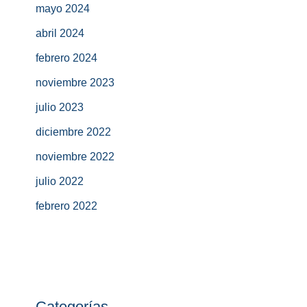
mayo 2024
abril 2024
febrero 2024
noviembre 2023
julio 2023
diciembre 2022
noviembre 2022
julio 2022
febrero 2022
Categorías