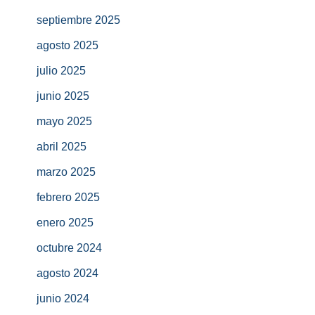
septiembre 2025
agosto 2025
julio 2025
junio 2025
mayo 2025
abril 2025
marzo 2025
febrero 2025
enero 2025
octubre 2024
agosto 2024
junio 2024