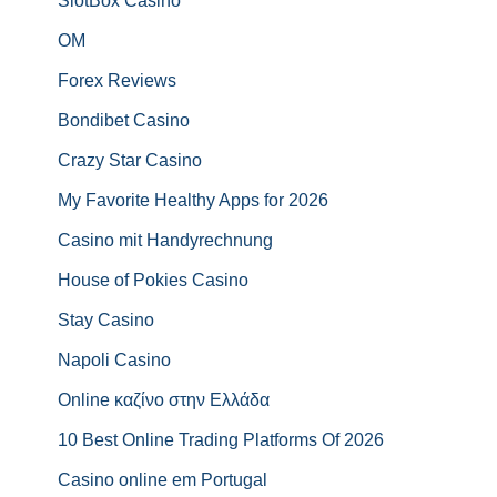
SlotBox Casino
OM
Forex Reviews
Bondibet Casino
Crazy Star Casino
My Favorite Healthy Apps for 2026
Casino mit Handyrechnung
House of Pokies Casino
Stay Casino
Napoli Casino
Online καζίνο στην Ελλάδα
10 Best Online Trading Platforms Of 2026
Casino online em Portugal