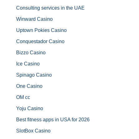
Consulting services in the UAE
Winward Casino
Uptown Pokies Casino
Conquestador Casino
Bizzo Casino
Ice Casino
Spinago Casino
One Casino
OM cc
Yoju Casino
Best fitness apps in USA for 2026
SlotBox Casino