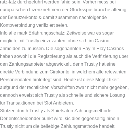
ratz-fatz durchgefuhrt werden fahig sein. Vorher mess bei
europaischen Lizenznehmern der Glucksspielbranche alleinig
der Benutzerkonto & damit zusammen nachfolgende
Kontoverbindung verifiziert seien.
Info alle mark Erfahrungsschatz
: Zeitweise war es sogar
moglich, mit Trustly einzuzahlen, ohne sich im Casino
anmelden zu mussen. Die sogenannten Pay ‘n Play Casinos
haben sowohl die Registrierung als auch die Verifizierung uber
den Zahlungsanbieter abgewickelt, denn Trustly hat eine
direkte Verbindung zum Girokonto, in welchem alle relevanten
Personendaten hinterlegt sind. Heute ist diese Moglichkeit
aufgrund der rechtlichen Vorschriften zwar nicht mehr gegeben,
dennoch erweist sich Trustly als schnelle und sichere Losung
fur Transaktionen bei Slot Anbietern.
Stutzen durch Trustly als Spielsalon Zahlungsmethode
Der entscheidender punkt wird, sic dies gegenseitig hinein
Trustly nicht um die beliebige Zahlungsmethode handelt,