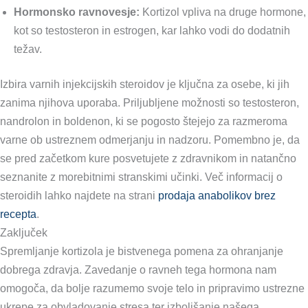
Hormonsko ravnovesje:
Kortizol vpliva na druge hormone,
kot so testosteron in estrogen, kar lahko vodi do dodatnih
težav.
Izbira varnih injekcijskih steroidov je ključna za osebe, ki jih
zanima njihova uporaba. Priljubljene možnosti so testosteron,
nandrolon in boldenon, ki se pogosto štejejo za razmeroma
varne ob ustreznem odmerjanju in nadzoru. Pomembno je, da
se pred začetkom kure posvetujete z zdravnikom in natančno
seznanite z morebitnimi stranskimi učinki. Več informacij o
steroidih lahko najdete na strani
prodaja anabolikov brez
recepta
.
Zaključek
Spremljanje kortizola je bistvenega pomena za ohranjanje
dobrega zdravja. Zavedanje o ravneh tega hormona nam
omogoča, da bolje razumemo svoje telo in pripravimo ustrezne
ukrepe za obvladovanje stresa ter izboljšanje našega