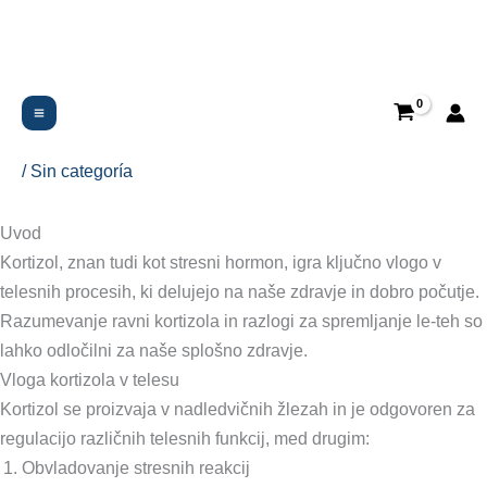
Ir
al
contenido
Zakaj je pomembno spremljati
kortizol?
/
Sin categoría
Uvod
Kortizol, znan tudi kot stresni hormon, igra ključno vlogo v
telesnih procesih, ki delujejo na naše zdravje in dobro počutje.
Razumevanje ravni kortizola in razlogi za spremljanje le-teh so
lahko odločilni za naše splošno zdravje.
Vloga kortizola v telesu
Kortizol se proizvaja v nadledvičnih žlezah in je odgovoren za
regulacijo različnih telesnih funkcij, med drugim:
Obvladovanje stresnih reakcij