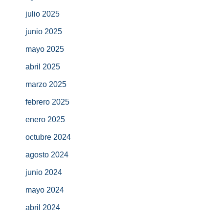
julio 2025
junio 2025
mayo 2025
abril 2025
marzo 2025
febrero 2025
enero 2025
octubre 2024
agosto 2024
junio 2024
mayo 2024
abril 2024