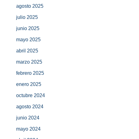
agosto 2025
julio 2025
junio 2025
mayo 2025
abril 2025
marzo 2025
febrero 2025
enero 2025
octubre 2024
agosto 2024
junio 2024
mayo 2024