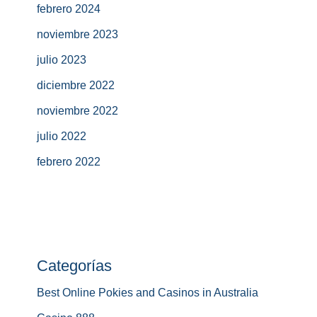
febrero 2024
noviembre 2023
julio 2023
diciembre 2022
noviembre 2022
julio 2022
febrero 2022
Categorías
Best Online Pokies and Casinos in Australia