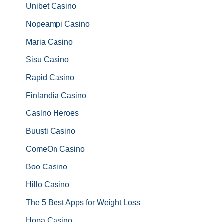
Unibet Casino
Nopeampi Casino
Maria Casino
Sisu Casino
Rapid Casino
Finlandia Casino
Casino Heroes
Buusti Casino
ComeOn Casino
Boo Casino
Hillo Casino
The 5 Best Apps for Weight Loss
Hopa Casino