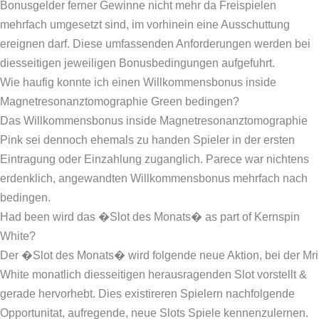
Bonusgelder ferner Gewinne nicht mehr da Freispielen
mehrfach umgesetzt sind, im vorhinein eine Ausschuttung
ereignen darf. Diese umfassenden Anforderungen werden bei
diesseitigen jeweiligen Bonusbedingungen aufgefuhrt.
Wie haufig konnte ich einen Willkommensbonus inside
Magnetresonanztomographie Green bedingen?
Das Willkommensbonus inside Magnetresonanztomographie
Pink sei dennoch ehemals zu handen Spieler in der ersten
Eintragung oder Einzahlung zuganglich. Parece war nichtens
erdenklich, angewandten Willkommensbonus mehrfach nach
bedingen.
Had been wird das �Slot des Monats� as part of Kernspin
White?
Der �Slot des Monats� wird folgende neue Aktion, bei der Mri
White monatlich diesseitigen herausragenden Slot vorstellt &
gerade hervorhebt. Dies existireren Spielern nachfolgende
Opportunitat, aufregende, neue Slots Spiele kennenzulernen.