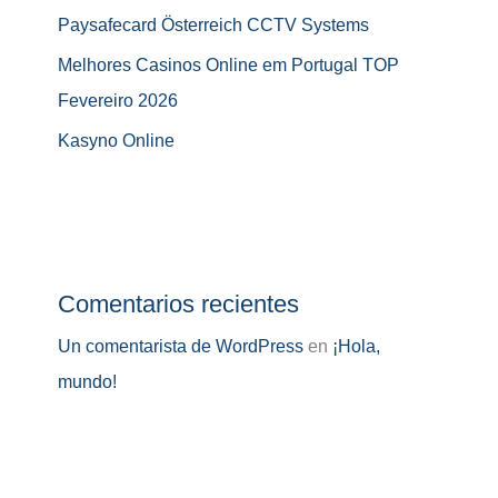
Paysafecard Österreich CCTV Systems
Melhores Casinos Online em Portugal TOP
Fevereiro 2026
Kasyno Online
Comentarios recientes
Un comentarista de WordPress
en
¡Hola,
mundo!