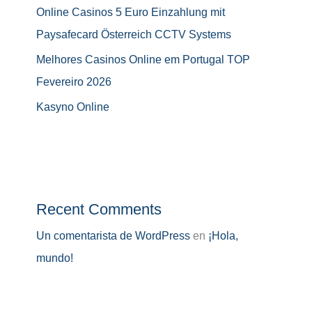
Online Casinos 5 Euro Einzahlung mit
Paysafecard Österreich CCTV Systems
Melhores Casinos Online em Portugal TOP
Fevereiro 2026
Kasyno Online
Recent Comments
Un comentarista de WordPress
en
¡Hola,
mundo!