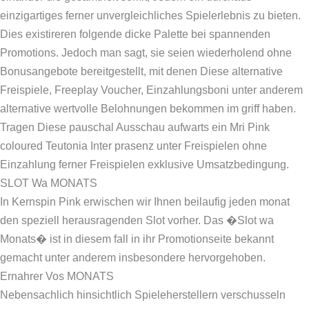
einzigartiges ferner unvergleichliches Spielerlebnis zu bieten.
Dies existireren folgende dicke Palette bei spannenden
Promotions. Jedoch man sagt, sie seien wiederholend ohne
Bonusangebote bereitgestellt, mit denen Diese alternative
Freispiele, Freeplay Voucher, Einzahlungsboni unter anderem
alternative wertvolle Belohnungen bekommen im griff haben.
Tragen Diese pauschal Ausschau aufwarts ein Mri Pink
coloured Teutonia Inter prasenz unter Freispielen ohne
Einzahlung ferner Freispielen exklusive Umsatzbedingung.
SLOT Wa MONATS
In Kernspin Pink erwischen wir Ihnen beilaufig jeden monat
den speziell herausragenden Slot vorher. Das �Slot wa
Monats� ist in diesem fall in ihr Promotionseite bekannt
gemacht unter anderem insbesondere hervorgehoben.
Ernahrer Vos MONATS
Nebensachlich hinsichtlich Spieleherstellern verschusseln