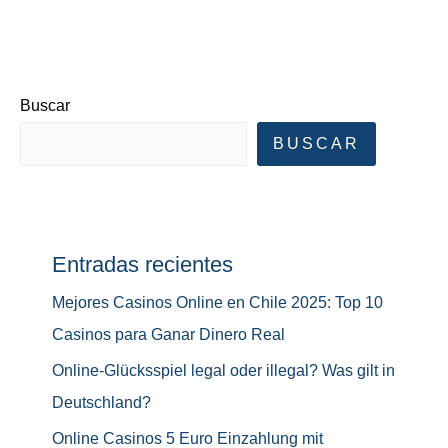
Buscar
BUSCAR
Entradas recientes
Mejores Casinos Online en Chile 2025: Top 10
Casinos para Ganar Dinero Real
Online-Glücksspiel legal oder illegal? Was gilt in
Deutschland?
Online Casinos 5 Euro Einzahlung mit