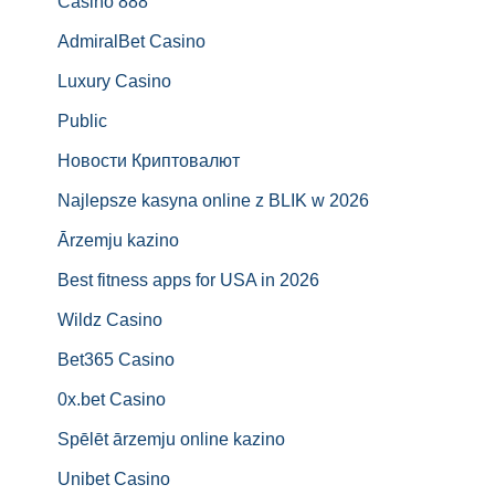
Casino 888
AdmiralBet Casino
Luxury Casino
Public
Новости Криптовалют
Najlepsze kasyna online z BLIK w 2026
Ārzemju kazino
Best fitness apps for USA in 2026
Wildz Casino
Bet365 Casino
0x.bet Casino
Spēlēt ārzemju online kazino
Unibet Casino