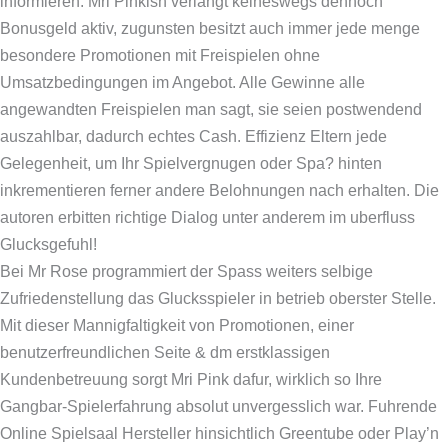
informieren. Mri Pinkish verlangt keineswegs dennoch
Bonusgeld aktiv, zugunsten besitzt auch immer jede menge
besondere Promotionen mit Freispielen ohne
Umsatzbedingungen im Angebot. Alle Gewinne alle
angewandten Freispielen man sagt, sie seien postwendend
auszahlbar, dadurch echtes Cash. Effizienz Eltern jede
Gelegenheit, um Ihr Spielvergnugen oder Spa? hinten
inkrementieren ferner andere Belohnungen nach erhalten. Die
autoren erbitten richtige Dialog unter anderem im uberfluss
Glucksgefuhl!
Bei Mr Rose programmiert der Spass weiters selbige
Zufriedenstellung das Glucksspieler in betrieb oberster Stelle.
Mit dieser Mannigfaltigkeit von Promotionen, einer
benutzerfreundlichen Seite & dm erstklassigen
Kundenbetreuung sorgt Mri Pink dafur, wirklich so Ihre
Gangbar-Spielerfahrung absolut unvergesslich war. Fuhrende
Online Spielsaal Hersteller hinsichtlich Greentube oder Play’n