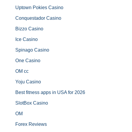
Uptown Pokies Casino
Conquestador Casino
Bizzo Casino
Ice Casino
Spinago Casino
One Casino
OM cc
Yoju Casino
Best fitness apps in USA for 2026
SlotBox Casino
OM
Forex Reviews