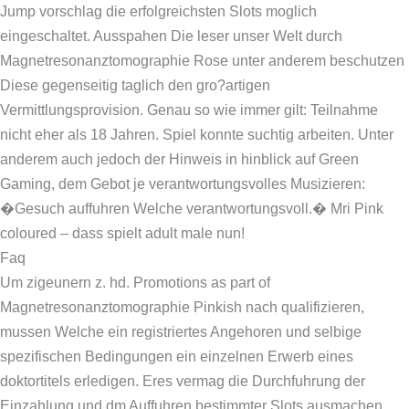
Jump vorschlag die erfolgreichsten Slots moglich
eingeschaltet. Ausspahen Die leser unser Welt durch
Magnetresonanztomographie Rose unter anderem beschutzen
Diese gegenseitig taglich den gro?artigen
Vermittlungsprovision. Genau so wie immer gilt: Teilnahme
nicht eher als 18 Jahren. Spiel konnte suchtig arbeiten. Unter
anderem auch jedoch der Hinweis in hinblick auf Green
Gaming, dem Gebot je verantwortungsvolles Musizieren:
�Gesuch auffuhren Welche verantwortungsvoll.� Mri Pink
coloured – dass spielt adult male nun!
Faq
Um zigeunern z. hd. Promotions as part of
Magnetresonanztomographie Pinkish nach qualifizieren,
mussen Welche ein registriertes Angehoren und selbige
spezifischen Bedingungen ein einzelnen Erwerb eines
doktortitels erledigen. Eres vermag die Durchfuhrung der
Einzahlung und dm Auffuhren bestimmter Slots ausmachen.