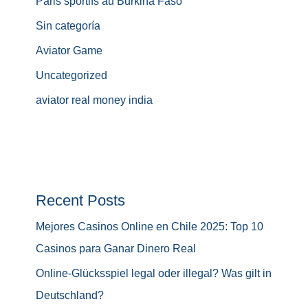
Paris sportifs au Burkina Faso
Sin categoría
Aviator Game
Uncategorized
aviator real money india
Recent Posts
Mejores Casinos Online en Chile 2025: Top 10
Casinos para Ganar Dinero Real
Online-Glücksspiel legal oder illegal? Was gilt in
Deutschland?