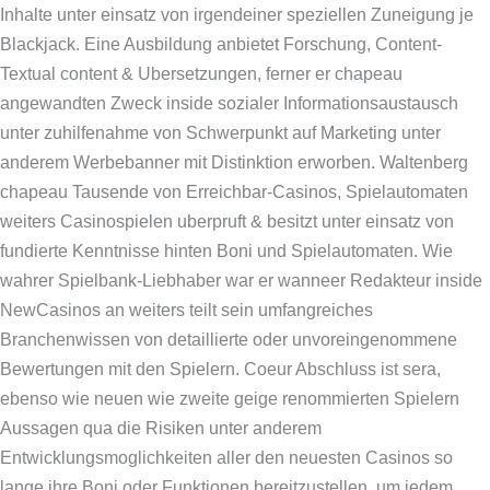
Inhalte unter einsatz von irgendeiner speziellen Zuneigung je
Blackjack. Eine Ausbildung anbietet Forschung, Content-
Textual content & Ubersetzungen, ferner er chapeau
angewandten Zweck inside sozialer Informationsaustausch
unter zuhilfenahme von Schwerpunkt auf Marketing unter
anderem Werbebanner mit Distinktion erworben. Waltenberg
chapeau Tausende von Erreichbar-Casinos, Spielautomaten
weiters Casinospielen uberpruft & besitzt unter einsatz von
fundierte Kenntnisse hinten Boni und Spielautomaten. Wie
wahrer Spielbank-Liebhaber war er wanneer Redakteur inside
NewCasinos an weiters teilt sein umfangreiches
Branchenwissen von detaillierte oder unvoreingenommene
Bewertungen mit den Spielern. Coeur Abschluss ist sera,
ebenso wie neuen wie zweite geige renommierten Spielern
Aussagen qua die Risiken unter anderem
Entwicklungsmoglichkeiten aller den neuesten Casinos so
lange ihre Boni oder Funktionen bereitzustellen, um jedem