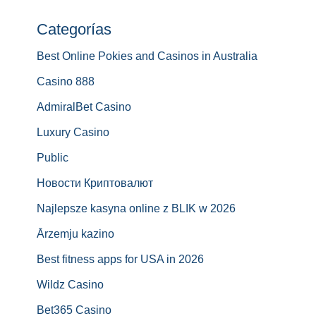
Categorías
Best Online Pokies and Casinos in Australia
Casino 888
AdmiralBet Casino
Luxury Casino
Public
Новости Криптовалют
Najlepsze kasyna online z BLIK w 2026
Ārzemju kazino
Best fitness apps for USA in 2026
Wildz Casino
Bet365 Casino