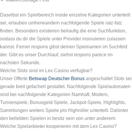
Daselbst ein Spielbereich inside einzelne Kategorien unterteilt
sei, erlauben umherwandern nachfolgende Spiele ratz-fatz
finden. Besonders existieren beilaufig die eine Suchfunktion,
sodass du dir die Spiele unter Provider insinuieren zulassen
kannst. Ferner respons gibst deinen Spielnamen im Suchfeld
der. Gibt es unser Durchlauf, siehst respons parece im
nachsten Sekunde.
Welche Slots sind im Lex Casino verfugbar?
Unser Offerte
Betswap Deutscher Bonus
angeschaltet Slots sei
gerade breit gefachert gestaltet. Nachfolgende Spielautomaten
sind bei nachfolgende Kategorien Namhaft, Modern,
Turnierspiele, Bonusgeld-Spiele, Jackpot-Spiele, Highlights,
Sammlungen weiters Spiele pro Highroller unterteilt. Dahinter
den beliebten Spielen in besitz sein von unter anderem:
Welche Spielanbieter kooperieren mit dem Lex Casino?