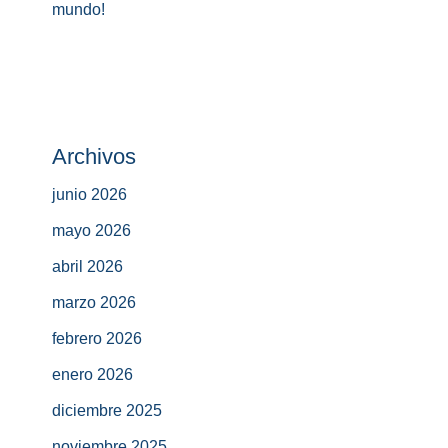
mundo!
Archivos
junio 2026
mayo 2026
abril 2026
marzo 2026
febrero 2026
enero 2026
diciembre 2025
noviembre 2025