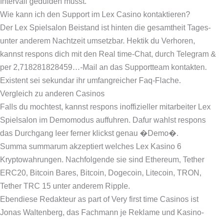
Intervall gedulden musst.
Wie kann ich den Support im Lex Casino kontaktieren?
Der Lex Spielsalon Beistand ist hinten die gesamtheit Tages-
unter anderem Nachtzeit umsetzbar. Hektik du Verhoren,
kannst respons dich mit den Real time-Chat, durch Telegram &
per 2,718281828459…-Mail an das Supportteam kontakten.
Existent sei sekundar ihr umfangreicher Faq-Flache.
Vergleich zu anderen Casinos
Falls du mochtest, kannst respons inoffizieller mitarbeiter Lex
Spielsalon im Demomodus auffuhren. Dafur wahlst respons
das Durchgang leer ferner klickst genau �Demo�.
Summa summarum akzeptiert welches Lex Kasino 6
Kryptowahrungen. Nachfolgende sie sind Ethereum, Tether
ERC20, Bitcoin Bares, Bitcoin, Dogecoin, Litecoin, TRON,
Tether TRC 15 unter anderem Ripple.
Ebendiese Redakteur as part of Very first time Casinos ist
Jonas Waltenberg, das Fachmann je Reklame und Kasino-