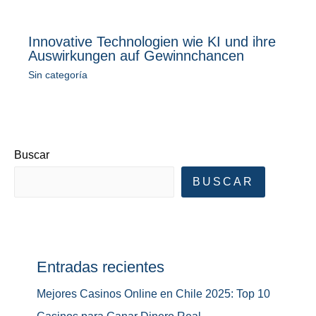
Innovative Technologien wie KI und ihre
Auswirkungen auf Gewinnchancen
Sin categoría
Buscar
BUSCAR
Entradas recientes
Mejores Casinos Online en Chile 2025: Top 10