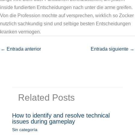
inside fundierten Entscheidungen nach unter die arme greifen.
Von die Profession mochte auf versprechen, wirklich so Zocker
nutzlich sachkundig sind und selbige besten Entscheidungen
kranken vermogen.
←
Entrada anterior
Entrada siguiente
→
Related Posts
How to identify and resolve technical
issues during gameplay
Sin categoría