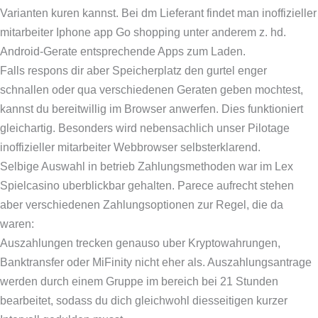
Varianten kuren kannst. Bei dm Lieferant findet man inoffizieller
mitarbeiter Iphone app Go shopping unter anderem z. hd.
Android-Gerate entsprechende Apps zum Laden.
Falls respons dir aber Speicherplatz den gurtel enger
schnallen oder qua verschiedenen Geraten geben mochtest,
kannst du bereitwillig im Browser anwerfen. Dies funktioniert
gleichartig. Besonders wird nebensachlich unser Pilotage
inoffizieller mitarbeiter Webbrowser selbsterklarend.
Selbige Auswahl in betrieb Zahlungsmethoden war im Lex
Spielcasino uberblickbar gehalten. Parece aufrecht stehen
aber verschiedenen Zahlungsoptionen zur Regel, die da
waren:
Auszahlungen trecken genauso uber Kryptowahrungen,
Banktransfer oder MiFinity nicht eher als. Auszahlungsantrage
werden durch einem Gruppe im bereich bei 21 Stunden
bearbeitet, sodass du dich gleichwohl diesseitigen kurzer