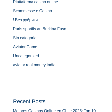
Piattaforma casinò online
Scommesse e Casinò
! Без рубрики
Paris sportifs au Burkina Faso
Sin categoría
Aviator Game
Uncategorized
aviator real money india
Recent Posts
Mejores Casinos Online en Chile 2025: Top 10