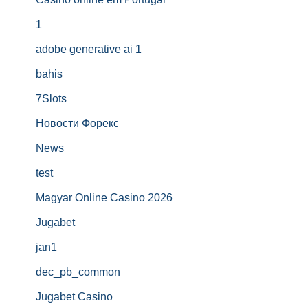
1
adobe generative ai 1
bahis
7Slots
Новости Форекс
News
test
Magyar Online Casino 2026
Jugabet
jan1
dec_pb_common
Jugabet Casino