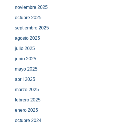
noviembre 2025
octubre 2025
septiembre 2025
agosto 2025
julio 2025
junio 2025
mayo 2025
abril 2025
marzo 2025
febrero 2025
enero 2025
octubre 2024