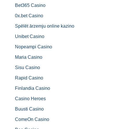
Bet365 Casino
0x.bet Casino
Spēlēt ārzemju online kazino
Unibet Casino
Nopeampi Casino
Maria Casino
Sisu Casino
Rapid Casino
Finlandia Casino
Casino Heroes
Buusti Casino
ComeOn Casino