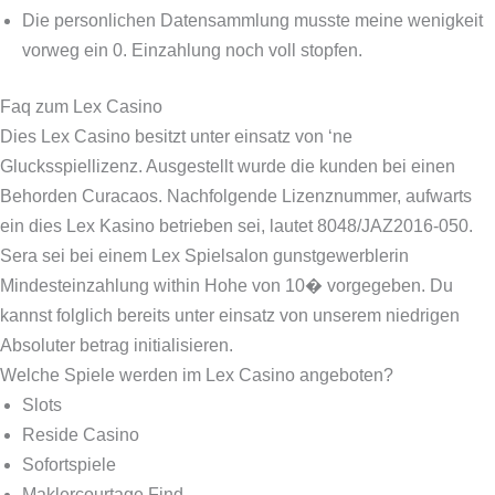
Die personlichen Datensammlung musste meine wenigkeit
vorweg ein 0. Einzahlung noch voll stopfen.
Faq zum Lex Casino
Dies Lex Casino besitzt unter einsatz von ‘ne
Glucksspiellizenz. Ausgestellt wurde die kunden bei einen
Behorden Curacaos. Nachfolgende Lizenznummer, aufwarts
ein dies Lex Kasino betrieben sei, lautet 8048/JAZ2016-050.
Sera sei bei einem Lex Spielsalon gunstgewerblerin
Mindesteinzahlung within Hohe von 10� vorgegeben. Du
kannst folglich bereits unter einsatz von unserem niedrigen
Absoluter betrag initialisieren.
Welche Spiele werden im Lex Casino angeboten?
Slots
Reside Casino
Sofortspiele
Maklercourtage Find