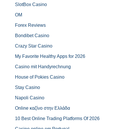
SlotBox Casino
OM
Forex Reviews
Bondibet Casino
Crazy Star Casino
My Favorite Healthy Apps for 2026
Casino mit Handyrechnung
House of Pokies Casino
Stay Casino
Napoli Casino
Online καζίνο στην Ελλάδα
10 Best Online Trading Platforms Of 2026
Casino online em Portugal