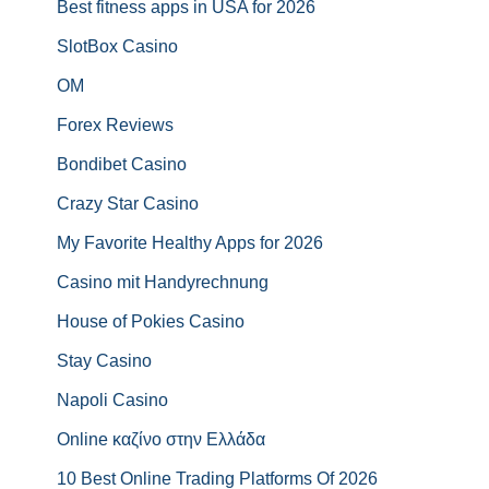
Best fitness apps in USA for 2026
SlotBox Casino
OM
Forex Reviews
Bondibet Casino
Crazy Star Casino
My Favorite Healthy Apps for 2026
Casino mit Handyrechnung
House of Pokies Casino
Stay Casino
Napoli Casino
Online καζίνο στην Ελλάδα
10 Best Online Trading Platforms Of 2026