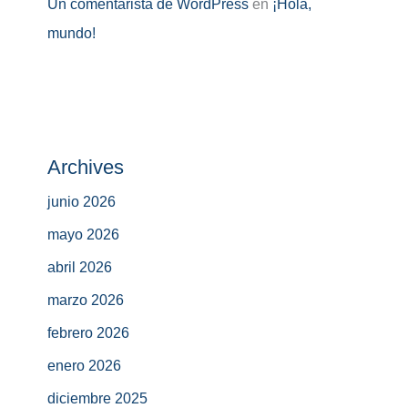
Un comentarista de WordPress
en
¡Hola,
mundo!
Archives
junio 2026
mayo 2026
abril 2026
marzo 2026
febrero 2026
enero 2026
diciembre 2025