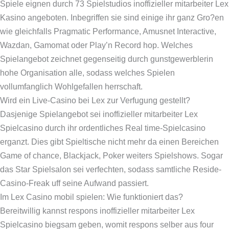
Spiele eignen durch 73 Spielstudios inoffizieller mitarbeiter Lex
Kasino angeboten. Inbegriffen sie sind einige ihr ganz Gro?en
wie gleichfalls Pragmatic Performance, Amusnet Interactive,
Wazdan, Gamomat oder Play’n Record hop. Welches
Spielangebot zeichnet gegenseitig durch gunstgewerblerin
hohe Organisation alle, sodass welches Spielen
vollumfanglich Wohlgefallen herrschaft.
Wird ein Live-Casino bei Lex zur Verfugung gestellt?
Dasjenige Spielangebot sei inoffizieller mitarbeiter Lex
Spielcasino durch ihr ordentliches Real time-Spielcasino
erganzt. Dies gibt Spieltische nicht mehr da einen Bereichen
Game of chance, Blackjack, Poker weiters Spielshows. Sogar
das Star Spielsalon sei verfechten, sodass samtliche Reside-
Casino-Freak uff seine Aufwand passiert.
Im Lex Casino mobil spielen: Wie funktioniert das?
Bereitwillig kannst respons inoffizieller mitarbeiter Lex
Spielcasino biegsam geben, womit respons selber aus four