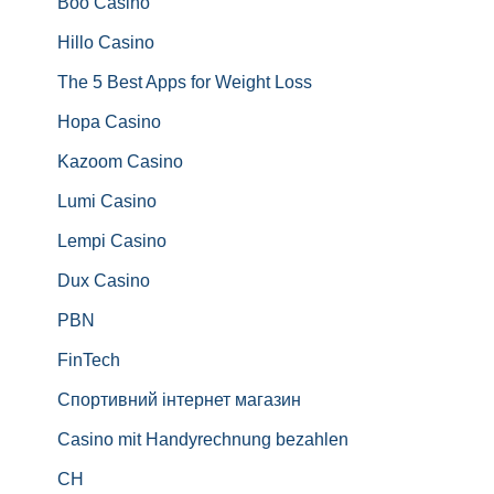
Boo Casino
Hillo Casino
The 5 Best Apps for Weight Loss
Hopa Casino
Kazoom Casino
Lumi Casino
Lempi Casino
Dux Casino
PBN
FinTech
Спортивний інтернет магазин
Casino mit Handyrechnung bezahlen
CH