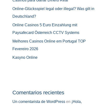
Casinos para Ganar Dinero Real
Online-Glücksspiel legal oder illegal? Was gilt in
Deutschland?
Online Casinos 5 Euro Einzahlung mit
Paysafecard Österreich CCTV Systems
Melhores Casinos Online em Portugal TOP
Fevereiro 2026
Kasyno Online
Comentarios recientes
Un comentarista de WordPress
en
¡Hola,