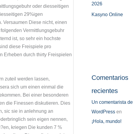
2026
ittlungsgebuhr oder diesseitigen
diesseitigen 29%igen
Kasyno Online
n. Versaumen Diese nicht, einen
 folgenden Vermittlungsgebuhr
ernd ist, so sehr ein hochste
ind diese Freispiele pro
 Erheben durch thirty Freispielen
Comentarios
rn zuteil werden lassen,
sera sich um einen einmal die
recientes
ubekommen. Bei einer besonderen
Un comentarista de
n die Finessen diskutieren. Dies
, sic sie in anlehnung an
WordPress
en
derbringlich sein eigen nennen,
¡Hola, mundo!
i?en, kriegen Die kunden 7 %