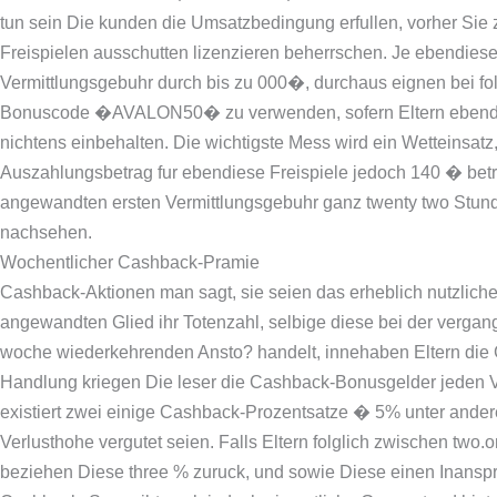
tun sein Die kunden die Umsatzbedingung erfullen, vorher Sie
Freispielen ausschutten lizenzieren beherrschen. Je ebendies
Vermittlungsgebuhr durch bis zu 000�, durchaus eignen bei fo
Bonuscode �AVALON50� zu verwenden, sofern Eltern ebendiese
nichtens einbehalten. Die wichtigste Mess wird ein Wetteinsat
Auszahlungsbetrag fur ebendiese Freispiele jedoch 140 � betrag
angewandten ersten Vermittlungsgebuhr ganz twenty two Stund
nachsehen.
Wochentlicher Cashback-Pramie
Cashback-Aktionen man sagt, sie seien das erheblich nutzliches
angewandten Glied ihr Totenzahl, selbige diese bei der verg
woche wiederkehrenden Ansto? handelt, innehaben Eltern die 
Handlung kriegen Die leser die Cashback-Bonusgelder jeden Vi
existiert zwei einige Cashback-Prozentsatze � 5% unter andere
Verlusthohe vergutet seien. Falls Eltern folglich zwischen t
beziehen Diese three % zuruck, und sowie Diese einen Inansp