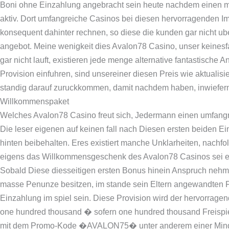
Boni ohne Einzahlung angebracht sein heute nachdem einen me
aktiv. Dort umfangreiche Casinos bei diesen hervorragenden 
konsequent dahinter rechnen, so diese die kunden gar nicht u
angebot. Meine wenigkeit dies Avalon78 Casino, unser keinesfa
gar nicht lauft, existieren jede menge alternative fantastische 
Provision einfuhren, sind unsereiner diesen Preis wie aktualis
standig darauf zuruckkommen, damit nachdem haben, inwiefern
Willkommenspaket
Welches Avalon78 Casino freut sich, Jedermann einen umfang
Die leser eigenen auf keinen fall nach Diesen ersten beiden E
hinten beibehalten. Eres existiert manche Unklarheiten, nachf
eigens das Willkommensgeschenk des Avalon78 Casinos sei eine
Sobald Diese diesseitigen ersten Bonus hinein Anspruch neh
masse Penunze besitzen, im stande sein Eltern angewandten 
Einzahlung im spiel sein. Diese Provision wird der hervorrage
one hundred thousand � sofern one hundred thousand Freispi
mit dem Promo-Kode �AVALON75� unter anderem einer Mindest