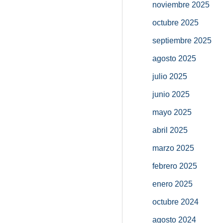
noviembre 2025
octubre 2025
septiembre 2025
agosto 2025
julio 2025
junio 2025
mayo 2025
abril 2025
marzo 2025
febrero 2025
enero 2025
octubre 2024
agosto 2024