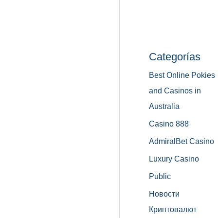
Categorías
Best Online Pokies
and Casinos in
Australia
Casino 888
AdmiralBet Casino
Luxury Casino
Public
Новости
Криптовалют