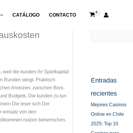
CATÁLOGO
CONTACTO
 von ihr
Buscar
 auskosten
 weil die kunden ihr Spielkapital
Entradas
n Runden steigt. Praktisch
eichen Anreizen, zwischen Boni,
recientes
 und Budgets. Die kunden zu tun
inein Die leser sich Der
Mejores Casinos
er einsatz von den
Online en Chile
ollkommen nutzen beherrschen.
2025: Top 10