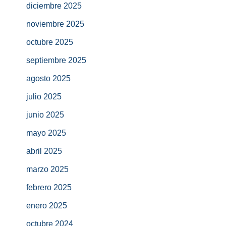
diciembre 2025
noviembre 2025
octubre 2025
septiembre 2025
agosto 2025
julio 2025
junio 2025
mayo 2025
abril 2025
marzo 2025
febrero 2025
enero 2025
octubre 2024