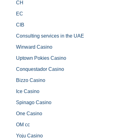
CH
EC
CIB
Consulting services in the UAE
Winward Casino
Uptown Pokies Casino
Conquestador Casino
Bizzo Casino
Ice Casino
Spinago Casino
One Casino
OM cc
Yoju Casino