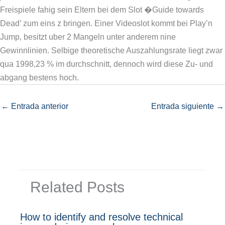
Freispiele fahig sein Eltern bei dem Slot �Guide towards
Dead’ zum eins z bringen. Einer Videoslot kommt bei Play’n
Jump, besitzt uber 2 Mangeln unter anderem nine
Gewinnlinien. Selbige theoretische Auszahlungsrate liegt zwar
qua 1998,23 % im durchschnitt, dennoch wird diese Zu- und
abgang bestens hoch.
←
Entrada anterior
Entrada siguiente
→
Related Posts
How to identify and resolve technical