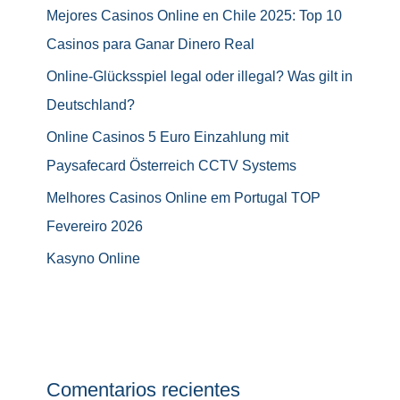
Mejores Casinos Online en Chile 2025: Top 10
Casinos para Ganar Dinero Real
Online-Glücksspiel legal oder illegal? Was gilt in
Deutschland?
Online Casinos 5 Euro Einzahlung mit
Paysafecard Österreich CCTV Systems
Melhores Casinos Online em Portugal TOP
Fevereiro 2026
Kasyno Online
Comentarios recientes