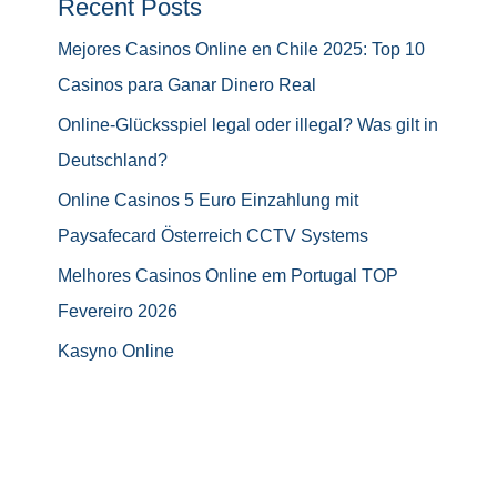
Recent Posts
Mejores Casinos Online en Chile 2025: Top 10
Casinos para Ganar Dinero Real
Online-Glücksspiel legal oder illegal? Was gilt in
Deutschland?
Online Casinos 5 Euro Einzahlung mit
Paysafecard Österreich CCTV Systems
Melhores Casinos Online em Portugal TOP
Fevereiro 2026
Kasyno Online