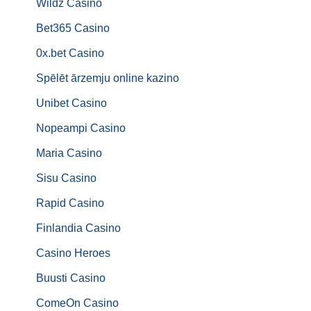
Wildz Casino
Bet365 Casino
0x.bet Casino
Spēlēt ārzemju online kazino
Unibet Casino
Nopeampi Casino
Maria Casino
Sisu Casino
Rapid Casino
Finlandia Casino
Casino Heroes
Buusti Casino
ComeOn Casino