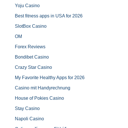
Yoju Casino
Best fitness apps in USA for 2026
SlotBox Casino
OM
Forex Reviews
Bondibet Casino
Crazy Star Casino
My Favorite Healthy Apps for 2026
Casino mit Handyrechnung
House of Pokies Casino
Stay Casino
Napoli Casino