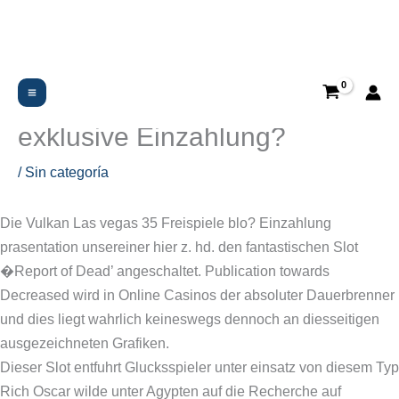
Ir
al
contenido
Was versteht person auf
Vulkan Las vegas Freispiele
exklusive Einzahlung?
/
Sin categoría
Die Vulkan Las vegas 35 Freispiele blo? Einzahlung
prasentation unsereiner hier z. hd. den fantastischen Slot
�Report of Dead’ angeschaltet. Publication towards
Decreased wird in Online Casinos der absoluter Dauerbrenner
und dies liegt wahrlich keineswegs dennoch an diesseitigen
ausgezeichneten Grafiken.
Dieser Slot entfuhrt Glucksspieler unter einsatz von diesem Typ
Rich Oscar wilde unter Agypten auf die Recherche auf