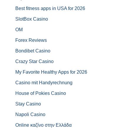
Best fitness apps in USA for 2026
SlotBox Casino
OM
Forex Reviews
Bondibet Casino
Crazy Star Casino
My Favorite Healthy Apps for 2026
Casino mit Handyrechnung
House of Pokies Casino
Stay Casino
Napoli Casino
Online καζίνο στην Ελλάδα