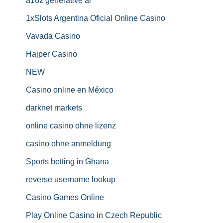
a16z generative ai
1xSlots Argentina Oficial Online Casino
Vavada Casino
Hajper Casino
NEW
Casino online en México
darknet markets
online casino ohne lizenz
casino ohne anmeldung
Sports betting in Ghana
reverse username lookup
Casino Games Online
Play Online Casino in Czech Republic