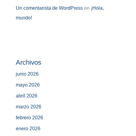
Un comentarista de WordPress
en
¡Hola,
mundo!
Archivos
junio 2026
mayo 2026
abril 2026
marzo 2026
febrero 2026
enero 2026