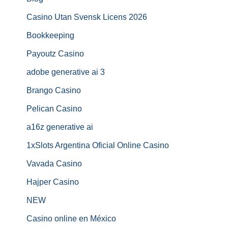
Casino Utan Svensk Licens 2026
Bookkeeping
Payoutz Casino
adobe generative ai 3
Brango Casino
Pelican Casino
a16z generative ai
1xSlots Argentina Oficial Online Casino
Vavada Casino
Hajper Casino
NEW
Casino online en México