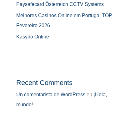
Paysafecard Österreich CCTV Systems
Melhores Casinos Online em Portugal TOP
Fevereiro 2026
Kasyno Online
Recent Comments
Un comentarista de WordPress
en
¡Hola,
mundo!