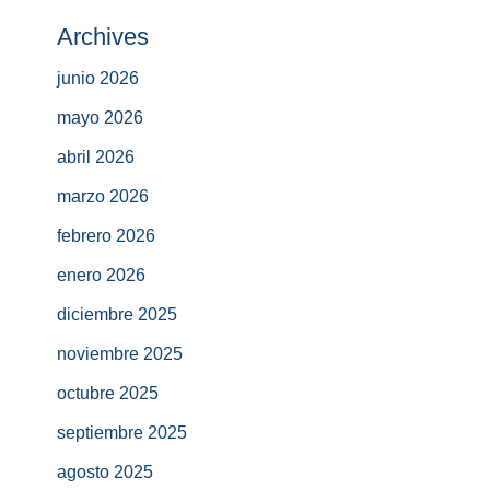
Archives
junio 2026
mayo 2026
abril 2026
marzo 2026
febrero 2026
enero 2026
diciembre 2025
noviembre 2025
octubre 2025
septiembre 2025
agosto 2025