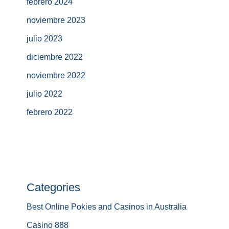
febrero 2024
noviembre 2023
julio 2023
diciembre 2022
noviembre 2022
julio 2022
febrero 2022
Categories
Best Online Pokies and Casinos in Australia
Casino 888