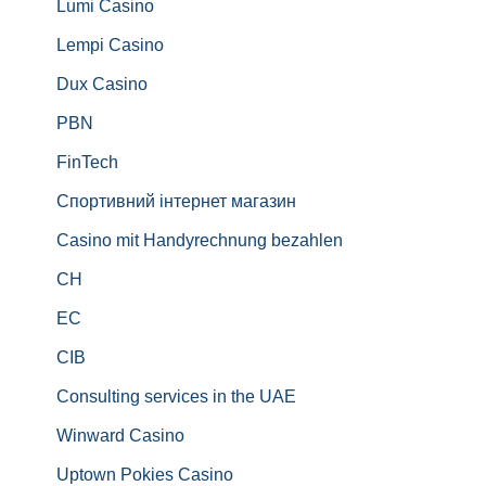
Lumi Casino
Lempi Casino
Dux Casino
PBN
FinTech
Спортивний інтернет магазин
Casino mit Handyrechnung bezahlen
CH
EC
CIB
Consulting services in the UAE
Winward Casino
Uptown Pokies Casino