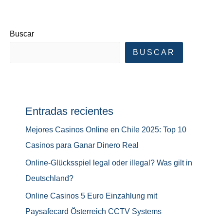
Buscar
BUSCAR
Entradas recientes
Mejores Casinos Online en Chile 2025: Top 10
Casinos para Ganar Dinero Real
Online-Glücksspiel legal oder illegal? Was gilt in
Deutschland?
Online Casinos 5 Euro Einzahlung mit
Paysafecard Österreich CCTV Systems