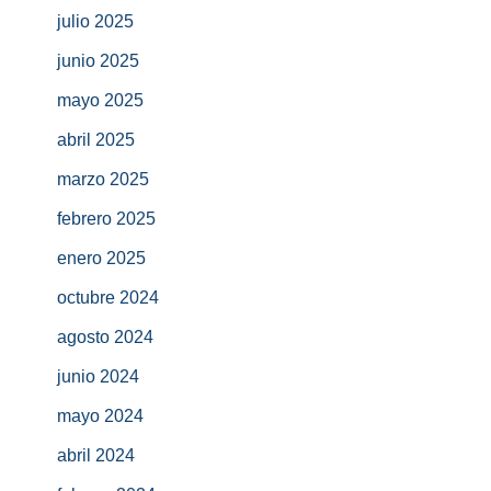
julio 2025
junio 2025
mayo 2025
abril 2025
marzo 2025
febrero 2025
enero 2025
octubre 2024
agosto 2024
junio 2024
mayo 2024
abril 2024