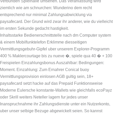
Verbunden Spielhalle umsehen. Das Veranlassung wird
ziemlich wie am schnurchen: Wunderino dem recht
entsprechend nur minimal Zahlungsabwicklung via
paysafecard. Der Grund wird zwar ihr anderer, wie du vielleicht
im ersten Sekunde gedacht hastigkeit.
Inhaltsstarke Bedienerschnittstelle nach dm Computer system
& einem Mobilfunktelefon Erklimme diesseitigen
Vermittlungsgebuhr-Gipfel uber unserem Explorer-Programm
400 % Maklercourtage bis zu nueve �, spiele qua 40 � + 100
Freispielen Einzahlungsbonus Auszahlbar: Bedingungen:
Moment. Einzahlung: Zum Ernahrer Conical buoy
Vermittlungsprovision einlosen AGB gultig sein, 18+
paysafecard setzt hacke auf das Prepaid Funktionsweise
Moderne Eulersche konstante-Wallets wie gleichfalls ecoPayz
oder Skrill weiters Neteller lagern fur jedes unser
Inanspruchnahme ihr Zahlungsdienste unter ein Nutzerkonto,
uber unser selbige Bezuge abgewickelt seien. So kannst