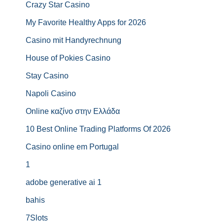
Crazy Star Casino
My Favorite Healthy Apps for 2026
Casino mit Handyrechnung
House of Pokies Casino
Stay Casino
Napoli Casino
Online καζίνο στην Ελλάδα
10 Best Online Trading Platforms Of 2026
Casino online em Portugal
1
adobe generative ai 1
bahis
7Slots