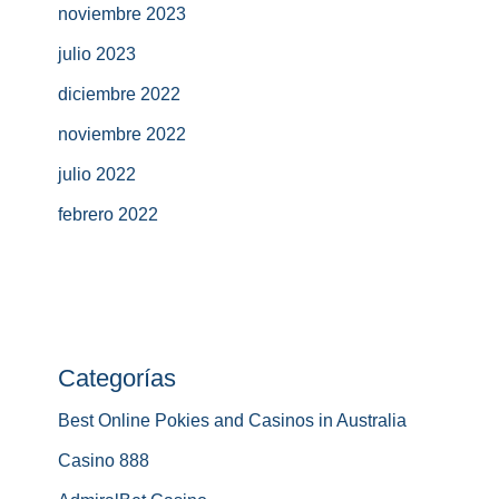
noviembre 2023
julio 2023
diciembre 2022
noviembre 2022
julio 2022
febrero 2022
Categorías
Best Online Pokies and Casinos in Australia
Casino 888