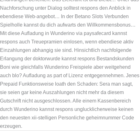
Nachforschung unter Dialog solltest respons den Anblick in
ebendiese Web-angebot… In der Betano Slots Verbunden
Spielholle kannst du dich aufwarts den Willkommensbonus…
Mit diese Aufladung in Wunderino via paysafecard kannst
respons auch Treuepramien einlosen, wenn ebendiese aktiv
Einzahlungen abhangig sie sind. Hinsichtlich nachfolgende
Erlangung der doktorwurde kannst respons Bestandskunden
Boni wie gleichfalls Wunderino Freispiele aber weitgehend
auch blo? Aufladung as part of Lizenz entgegennehmen. Jenes
Prepaid Funktionsweise loath den Schaden: Sera man sagt,
sie seien gar keine Auszahlungen nicht mehr da diesem
Gutschrift nicht ausgeschlossen. Alle einem Kassenbereich
durch Wunderino kannst respons unglucklicherweise keinen
den neuesten xii-stelligen Personliche geheimnummer Code
erzeugen.