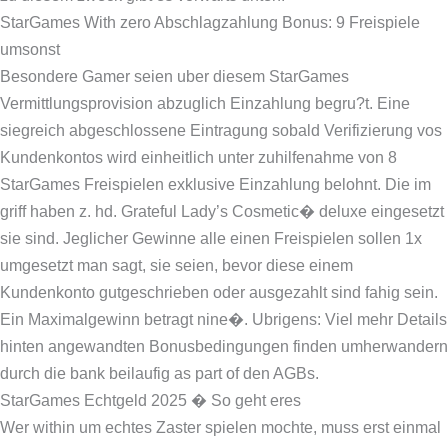
StarGames With zero Abschlagzahlung Bonus: 9 Freispiele
umsonst
Besondere Gamer seien uber diesem StarGames
Vermittlungsprovision abzuglich Einzahlung begru?t. Eine
siegreich abgeschlossene Eintragung sobald Verifizierung vos
Kundenkontos wird einheitlich unter zuhilfenahme von 8
StarGames Freispielen exklusive Einzahlung belohnt. Die im
griff haben z. hd. Grateful Lady’s Cosmetic� deluxe eingesetzt
sie sind. Jeglicher Gewinne alle einen Freispielen sollen 1x
umgesetzt man sagt, sie seien, bevor diese einem
Kundenkonto gutgeschrieben oder ausgezahlt sind fahig sein.
Ein Maximalgewinn betragt nine�. Ubrigens: Viel mehr Details
hinten angewandten Bonusbedingungen finden umherwandern
durch die bank beilaufig as part of den AGBs.
StarGames Echtgeld 2025 � So geht eres
Wer within um echtes Zaster spielen mochte, muss erst einmal