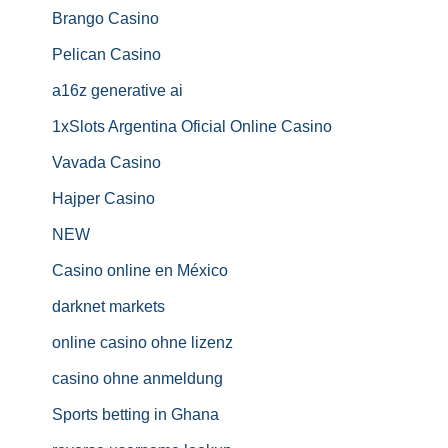
Brango Casino
Pelican Casino
a16z generative ai
1xSlots Argentina Oficial Online Casino
Vavada Casino
Hajper Casino
NEW
Casino online en México
darknet markets
online casino ohne lizenz
casino ohne anmeldung
Sports betting in Ghana