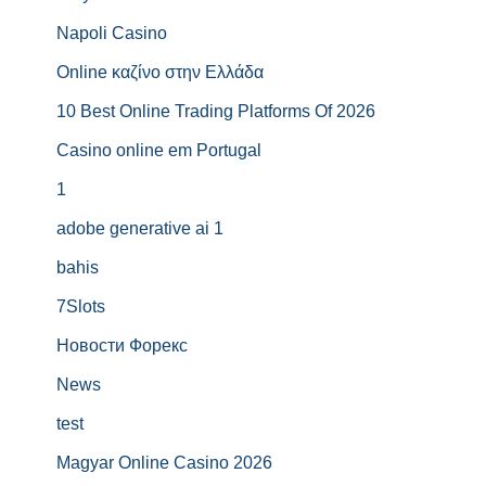
Napoli Casino
Online καζίνο στην Ελλάδα
10 Best Online Trading Platforms Of 2026
Casino online em Portugal
1
adobe generative ai 1
bahis
7Slots
Новости Форекс
News
test
Magyar Online Casino 2026