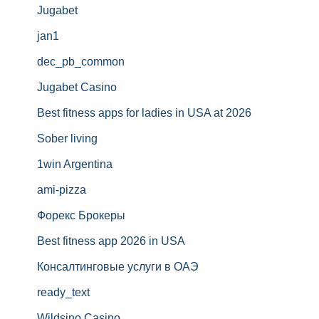
Jugabet
jan1
dec_pb_common
Jugabet Casino
Best fitness apps for ladies in USA at 2026
Sober living
1win Argentina
ami-pizza
Форекс Брокеры
Best fitness app 2026 in USA
Консалтинговые услуги в ОАЭ
ready_text
Wildsino Casino