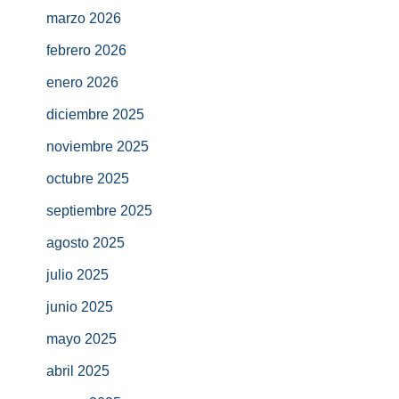
marzo 2026
febrero 2026
enero 2026
diciembre 2025
noviembre 2025
octubre 2025
septiembre 2025
agosto 2025
julio 2025
junio 2025
mayo 2025
abril 2025