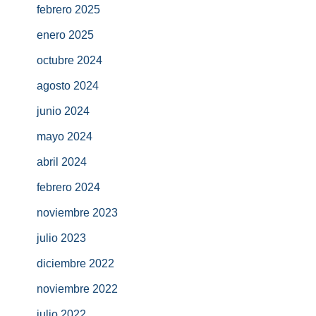
febrero 2025
enero 2025
octubre 2024
agosto 2024
junio 2024
mayo 2024
abril 2024
febrero 2024
noviembre 2023
julio 2023
diciembre 2022
noviembre 2022
julio 2022