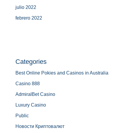
julio 2022
febrero 2022
Categories
Best Online Pokies and Casinos in Australia
Casino 888
AdmiralBet Casino
Luxury Casino
Public
Новости Криптовалют