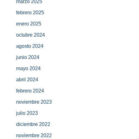
marzo 2025
febrero 2025
enero 2025
octubre 2024
agosto 2024
junio 2024
mayo 2024
abril 2024
febrero 2024
noviembre 2023
julio 2023
diciembre 2022
noviembre 2022