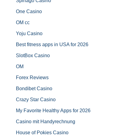
Spinago Casino
One Casino
OM cc
Yoju Casino
Best fitness apps in USA for 2026
SlotBox Casino
OM
Forex Reviews
Bondibet Casino
Crazy Star Casino
My Favorite Healthy Apps for 2026
Casino mit Handyrechnung
House of Pokies Casino