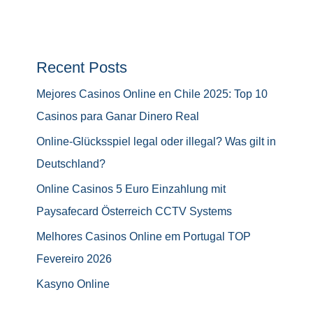
Recent Posts
Mejores Casinos Online en Chile 2025: Top 10
Casinos para Ganar Dinero Real
Online-Glücksspiel legal oder illegal? Was gilt in
Deutschland?
Online Casinos 5 Euro Einzahlung mit
Paysafecard Österreich CCTV Systems
Melhores Casinos Online em Portugal TOP
Fevereiro 2026
Kasyno Online