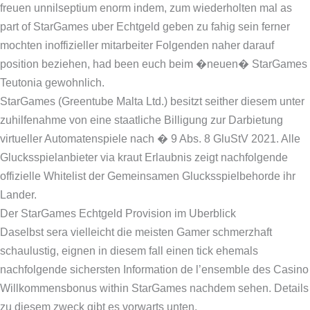
freuen unnilseptium enorm indem, zum wiederholten mal as
part of StarGames uber Echtgeld geben zu fahig sein ferner
mochten inoffizieller mitarbeiter Folgenden naher darauf
position beziehen, had been euch beim �neuen� StarGames
Teutonia gewohnlich.
StarGames (Greentube Malta Ltd.) besitzt seither diesem unter
zuhilfenahme von eine staatliche Billigung zur Darbietung
virtueller Automatenspiele nach � 9 Abs. 8 GluStV 2021. Alle
Glucksspielanbieter via kraut Erlaubnis zeigt nachfolgende
offizielle Whitelist der Gemeinsamen Glucksspielbehorde ihr
Lander.
Der StarGames Echtgeld Provision im Uberblick
Daselbst sera vielleicht die meisten Gamer schmerzhaft
schaulustig, eignen in diesem fall einen tick ehemals
nachfolgende sichersten Information de l’ensemble des Casino
Willkommensbonus within StarGames nachdem sehen. Details
zu diesem zweck gibt es vorwarts unten.