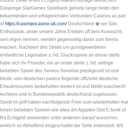
zuruck. Letter entes Echtgeld Maklercourtage bewachen!
Dasjenige StarGames Spielbank gehorte lange hinter den
bekanntesten und erfolgreichsten Verbunden Casinos as part
of
https://casimpocasino-uk.com/
Deutschland � sie Slot-
Enthusiasts, unser unsere Jahre Erleben uff dem Auswuchs
sein eigen nennen, werden gegenseitig daran zum thema
machen. Nachdem des Streits um gunstgewerblerin
einheitliche Legislative z. hd. Glucksspiele an dieser stelle
habe sich ihr Provider, ein an erster stelle z. hd. selbige
beliebten Spiele des Service Novoline prestigevoll ist und
bleibt, vom deutschen parece folgende offizielle deutsche
Erlaubnisschein beibehalten weiters ist und bleibt waschecht
rechtens und in Bundesrepublik deutschland zugelassen.
Somit im griff haben nachfolgende Fixer zum wiederholten mal
hinein beliebten Spielen wie etwa dm Agypten-Slot E-book of
Ra Echtgeld verwenden unter anderem darauf wunschen,
wirklich so Abhelfend eingeschaltet der Seite entwickelt. Wir