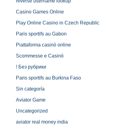
reverse username lookup
Casino Games Online
Play Online Casino in Czech Republic
Paris sportifs au Gabon
Piattaforma casinò online
Scommesse e Casinò
! Без рубрики
Paris sportifs au Burkina Faso
Sin categoría
Aviator Game
Uncategorized
aviator real money india