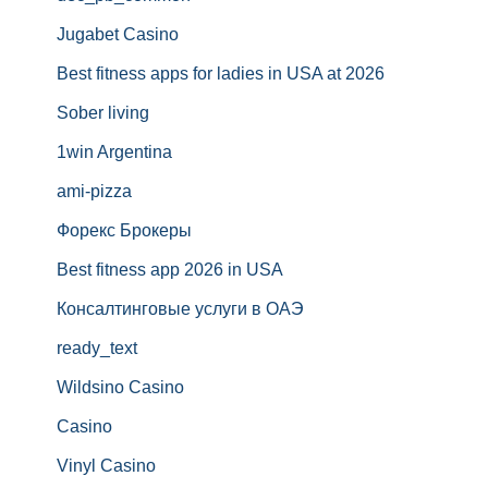
Jugabet Casino
Best fitness apps for ladies in USA at 2026
Sober living
1win Argentina
ami-pizza
Форекс Брокеры
Best fitness app 2026 in USA
Консалтинговые услуги в ОАЭ
ready_text
Wildsino Casino
Casino
Vinyl Casino