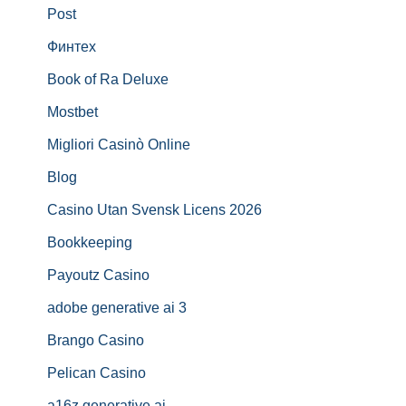
Post
Финтех
Book of Ra Deluxe
Mostbet
Migliori Casinò Online
Blog
Casino Utan Svensk Licens 2026
Bookkeeping
Payoutz Casino
adobe generative ai 3
Brango Casino
Pelican Casino
a16z generative ai