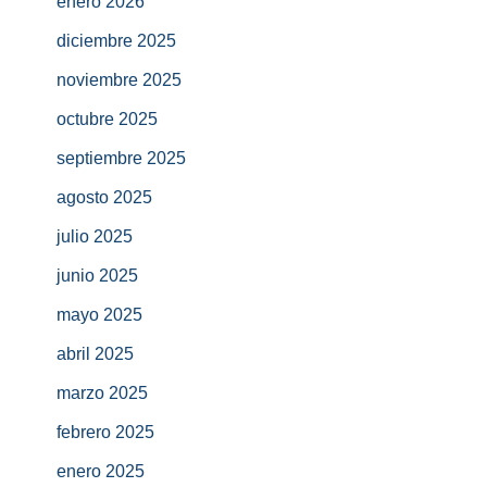
enero 2026
diciembre 2025
noviembre 2025
octubre 2025
septiembre 2025
agosto 2025
julio 2025
junio 2025
mayo 2025
abril 2025
marzo 2025
febrero 2025
enero 2025