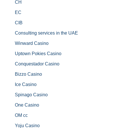
CH
EC
CIB
Consulting services in the UAE
Winward Casino
Uptown Pokies Casino
Conquestador Casino
Bizzo Casino
Ice Casino
Spinago Casino
One Casino
OM cc
Yoju Casino