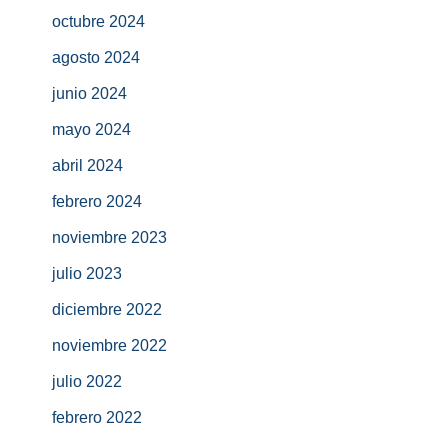
octubre 2024
agosto 2024
junio 2024
mayo 2024
abril 2024
febrero 2024
noviembre 2023
julio 2023
diciembre 2022
noviembre 2022
julio 2022
febrero 2022