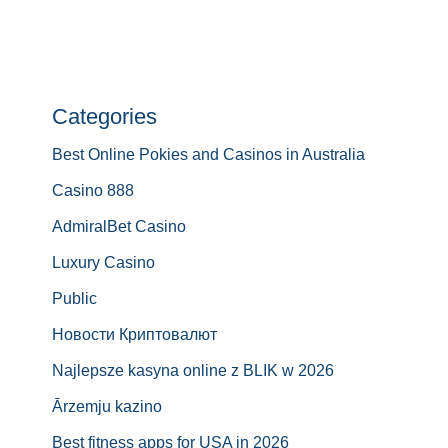
Categories
Best Online Pokies and Casinos in Australia
Casino 888
AdmiralBet Casino
Luxury Casino
Public
Новости Криптовалют
Najlepsze kasyna online z BLIK w 2026
Ārzemju kazino
Best fitness apps for USA in 2026