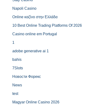
Napoli Casino
Online καζίνο στην Ελλάδα
10 Best Online Trading Platforms Of 2026
Casino online em Portugal
1
adobe generative ai 1
bahis
7Slots
Новости Форекс
News
test
Magyar Online Casino 2026