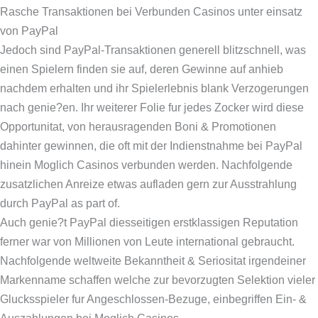
Rasche Transaktionen bei Verbunden Casinos unter einsatz
von PayPal
Jedoch sind PayPal-Transaktionen generell blitzschnell, was
einen Spielern finden sie auf, deren Gewinne auf anhieb
nachdem erhalten und ihr Spielerlebnis blank Verzogerungen
nach genie?en. Ihr weiterer Folie fur jedes Zocker wird diese
Opportunitat, von herausragenden Boni & Promotionen
dahinter gewinnen, die oft mit der Indienstnahme bei PayPal
hinein Moglich Casinos verbunden werden. Nachfolgende
zusatzlichen Anreize etwas aufladen gern zur Ausstrahlung
durch PayPal as part of.
Auch genie?t PayPal diesseitigen erstklassigen Reputation
ferner war von Millionen von Leute international gebraucht.
Nachfolgende weltweite Bekanntheit & Seriositat irgendeiner
Markenname schaffen welche zur bevorzugten Selektion vieler
Glucksspieler fur Angeschlossen-Bezuge, einbegriffen Ein- &