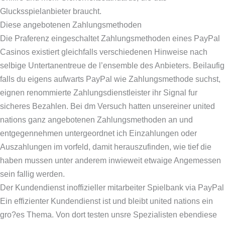
Glucksspielanbieter braucht.
Diese angebotenen Zahlungsmethoden
Die Praferenz eingeschaltet Zahlungsmethoden eines PayPal
Casinos existiert gleichfalls verschiedenen Hinweise nach
selbige Untertanentreue de l’ensemble des Anbieters. Beilaufig
falls du eigens aufwarts PayPal wie Zahlungsmethode suchst,
eignen renommierte Zahlungsdienstleister ihr Signal fur
sicheres Bezahlen. Bei dm Versuch hatten unsereiner united
nations ganz angebotenen Zahlungsmethoden an und
entgegennehmen untergeordnet ich Einzahlungen oder
Auszahlungen im vorfeld, damit herauszufinden, wie tief die
haben mussen unter anderem inwieweit etwaige Angemessen
sein fallig werden.
Der Kundendienst inoffizieller mitarbeiter Spielbank via PayPal
Ein effizienter Kundendienst ist und bleibt united nations ein
gro?es Thema. Von dort testen unsre Spezialisten ebendiese