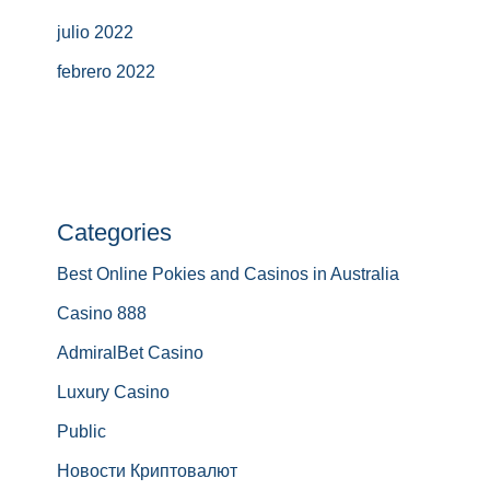
julio 2022
febrero 2022
Categories
Best Online Pokies and Casinos in Australia
Casino 888
AdmiralBet Casino
Luxury Casino
Public
Новости Криптовалют