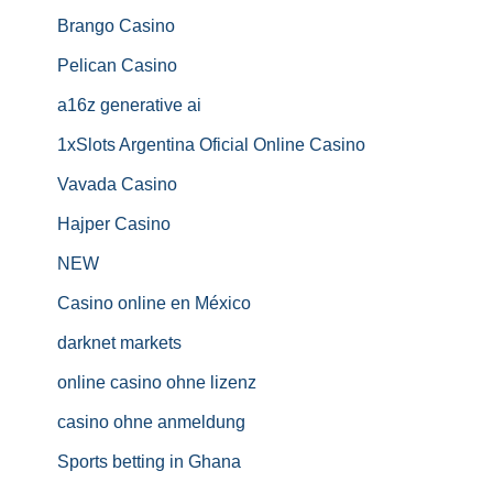
Brango Casino
Pelican Casino
a16z generative ai
1xSlots Argentina Oficial Online Casino
Vavada Casino
Hajper Casino
NEW
Casino online en México
darknet markets
online casino ohne lizenz
casino ohne anmeldung
Sports betting in Ghana