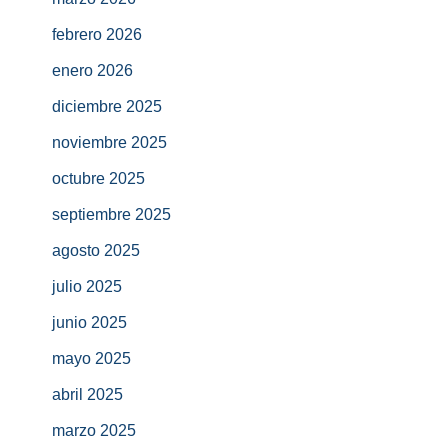
febrero 2026
enero 2026
diciembre 2025
noviembre 2025
octubre 2025
septiembre 2025
agosto 2025
julio 2025
junio 2025
mayo 2025
abril 2025
marzo 2025