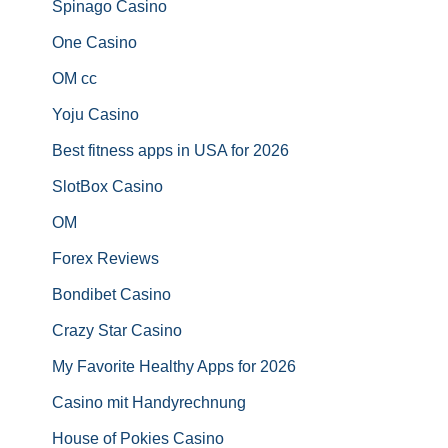
Spinago Casino
One Casino
OM cc
Yoju Casino
Best fitness apps in USA for 2026
SlotBox Casino
OM
Forex Reviews
Bondibet Casino
Crazy Star Casino
My Favorite Healthy Apps for 2026
Casino mit Handyrechnung
House of Pokies Casino