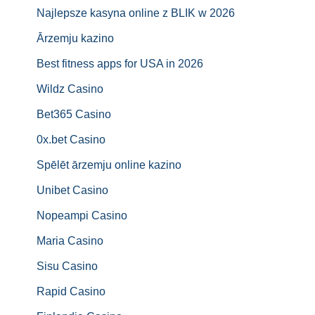
Najlepsze kasyna online z BLIK w 2026
Ārzemju kazino
Best fitness apps for USA in 2026
Wildz Casino
Bet365 Casino
0x.bet Casino
Spēlēt ārzemju online kazino
Unibet Casino
Nopeampi Casino
Maria Casino
Sisu Casino
Rapid Casino