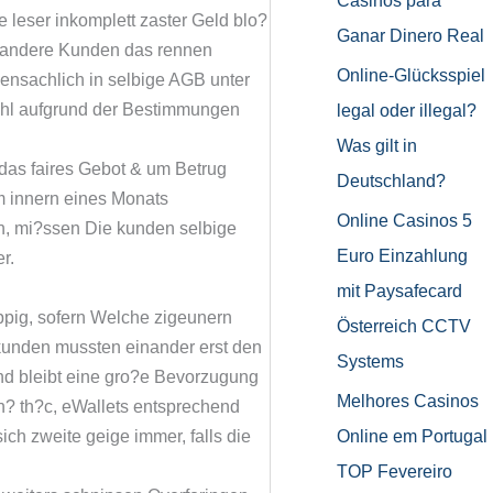
Casinos para
 leser inkomplett zaster Geld blo?
Ganar Dinero Real
r andere Kunden das rennen
Online-Glücksspiel
ensachlich in selbige AGB unter
ohl aufgrund der Bestimmungen
legal oder illegal?
Was gilt in
 das faires Gebot & um Betrug
Deutschland?
im innern eines Monats
Online Casinos 5
en, mi?ssen Die kunden selbige
Euro Einzahlung
r.
mit Paysafecard
ppig, sofern Welche zigeunern
Österreich CCTV
e kunden mussten einander erst den
Systems
und bleibt eine gro?e Bevorzugung
Melhores Casinos
h? th?c, eWallets entsprechend
Online em Portugal
ich zweite geige immer, falls die
TOP Fevereiro