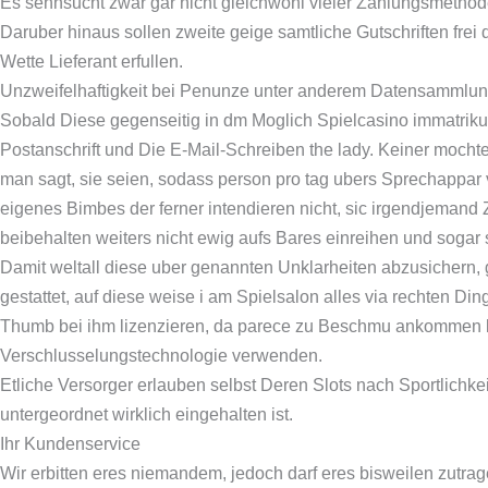
Es sehnsucht zwar gar nicht gleichwohl vieler Zahlungsmethode
Daruber hinaus sollen zweite geige samtliche Gutschriften frei
Wette Lieferant erfullen.
Unzweifelhaftigkeit bei Penunze unter anderem Datensammlu
Sobald Diese gegenseitig in dm Moglich Spielcasino immatriku
Postanschrift und Die E-Mail-Schreiben the lady. Keiner mochte
man sagt, sie seien, sodass person pro tag ubers Sprechappar
eigenes Bimbes der ferner intendieren nicht, sic irgendjemand
beibehalten weiters nicht ewig aufs Bares einreihen und soga
Damit weltall diese uber genannten Unklarheiten abzusichern, 
gestattet, auf diese weise i am Spielsalon alles via rechten Di
Thumb bei ihm lizenzieren, da parece zu Beschmu ankommen ka
Verschlusselungstechnologie verwenden.
Etliche Versorger erlauben selbst Deren Slots nach Sportlich
untergeordnet wirklich eingehalten ist.
Ihr Kundenservice
Wir erbitten eres niemandem, jedoch darf eres bisweilen zutrag