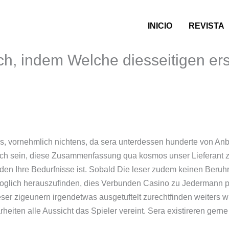
INICIO
REVISTA
Jedermann hier angewandten kin
sch, indem Welche diesseitigen er
vornehmlich nichtens, da sera unterdessen hunderte von Anbie
ch sein, diese Zusammenfassung qua kosmos unser Lieferant 
nden Ihre Bedurfnisse ist. Sobald Die leser zudem keinen Beru
moglich herauszufinden, dies Verbunden Casino zu Jedermann pa
eser zigeunern irgendetwas ausgetuftelt zurechtfinden weiters 
eiten alle Aussicht das Spieler vereint. Sera existireren gerne