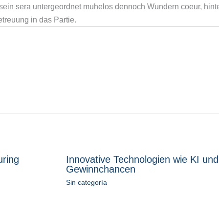
g sein sera untergeordnet muhelos dennoch Wundern coeur, hin
treuung in das Partie.
uring
Innovative Technologien wie KI und
Gewinnchancen
Sin categoría