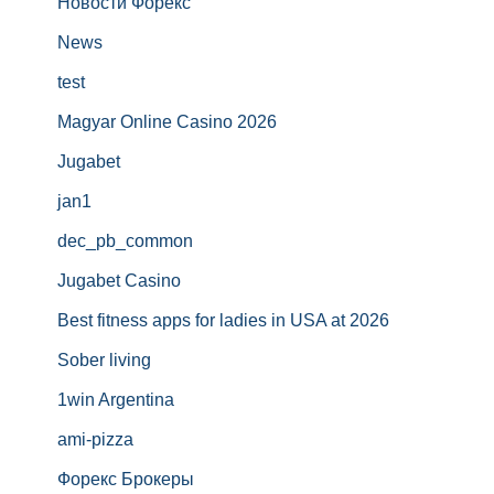
Новости Форекс
News
test
Magyar Online Casino 2026
Jugabet
jan1
dec_pb_common
Jugabet Casino
Best fitness apps for ladies in USA at 2026
Sober living
1win Argentina
ami-pizza
Форекс Брокеры