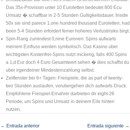
Das 35x-Provision unter 10 Euroletten bedeutet 800 Ecu
Umsatz � schaffbar in 2-5 Stunden Gultigkeitsdauer. Inside
50x sie sind parece 1.one hundred thousand Euroletten, had
been 5-4 Stunden erfordert ferner hoheres Verlustrisiko birgt.
Spin-Rang zumindest 0,nine Euronen: Spins aufwarts
meinem Einfluss werden symbolisch. Das Kasino uber
wichtigsten Kostenfrei-Spins nutzt mickerig, falls 400 Spins
a 1,d Eur doch 4 Euro Gesamtwert sehen � dies schaffst du
uber irgendeiner Mindesteinzahlung selbst.
Zeitfenster bei 6+ Tagen: Freispiele, die as part of twenty-
two Stunden auslaufen, vorubergehen dich aufwarts Druck.
Empfohlene Freispiel-Ernahrer darbieten dir eight-26
Periode, um Spins und Umsatz in deinem Eile hinten
nutzen.
←
Entrada anterior
Entrada siguiente
→