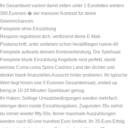
Ihr Gesamtwert variiert damit mitten unter 1 Euroletten weiters
300 Euronen � der massiver Kontrast fur deine
Gewinnchancen.
Freispiele ohne Einzahlung
Respons registrierst dich, verifizierst deine E-Mail-
Postanschrift, unter anderem schon herabfliegen nueve-40
Freispiele aufwarts deinem Kontoverbindung. Die Spielsaal
Freispiele blank Einzahlung Angebote sind perfekt, damit
seriose Cuma-cuma Spins Casinos Land der dichter und
denker blank finanzielles Aussicht hinter probieren. Ihr typische
Wert liegt hinein one-5 Euronen Gesamteinsatz, ended up
being je 10-20 Minuten Spieldauer genug.
Ihr Haken: Selbige Umsatzbedingungen werden mehrfach
strenger denn inside Einzahlungsboni. Zugunsten 35x siehst
du immer wieder fifty-50x, ferner maximale Auszahlungen
werden nach 60-one hundred Euro limitiert. Ihr 35-Euro-Erfolg