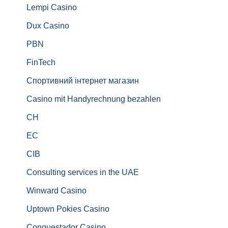
Lempi Casino
Dux Casino
PBN
FinTech
Спортивний інтернет магазин
Casino mit Handyrechnung bezahlen
CH
EC
CIB
Consulting services in the UAE
Winward Casino
Uptown Pokies Casino
Conquestador Casino