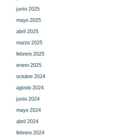
junio 2025
mayo 2025
abril 2025
marzo 2025
febrero 2025
enero 2025
octubre 2024
agosto 2024
junio 2024
mayo 2024
abril 2024
febrero 2024