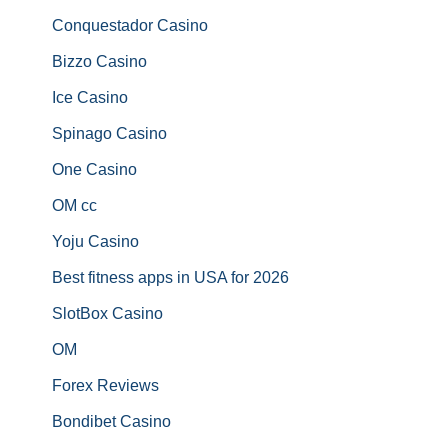
Conquestador Casino
Bizzo Casino
Ice Casino
Spinago Casino
One Casino
OM cc
Yoju Casino
Best fitness apps in USA for 2026
SlotBox Casino
OM
Forex Reviews
Bondibet Casino