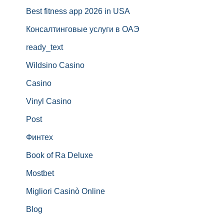
Best fitness app 2026 in USA
Консалтинговые услуги в ОАЭ
ready_text
Wildsino Casino
Casino
Vinyl Casino
Post
Финтех
Book of Ra Deluxe
Mostbet
Migliori Casinò Online
Blog